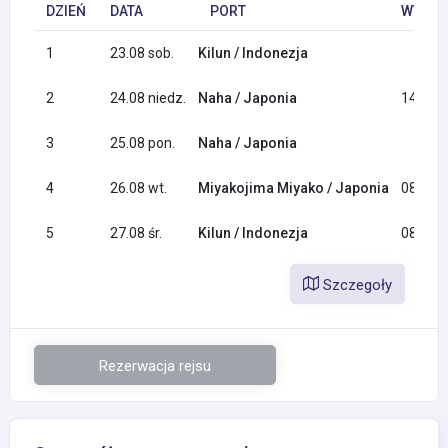
DZIEŃ
DATA
PORT
WYPŁY
1
23.08 sob.
Kilun / Indonezja
2
24.08 niedz.
Naha / Japonia
14:00
3
25.08 pon.
Naha / Japonia
4
26.08 wt.
Miyakojima Miyako / Japonia
08:00
5
27.08 śr.
Kilun / Indonezja
08:00
Szczegoły
Rezerwacja rejsu