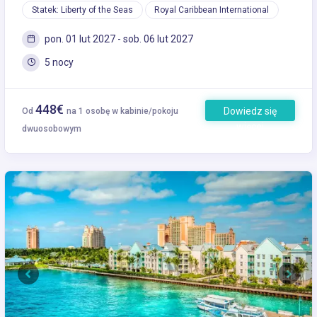
Statek: Liberty of the Seas
Royal Caribbean International
pon. 01 lut 2027 - sob. 06 lut 2027
5 nocy
448€
Dowiedz się
Od
na 1 osobę w kabinie/pokoju
więcej
dwuosobowym
Previous
Next