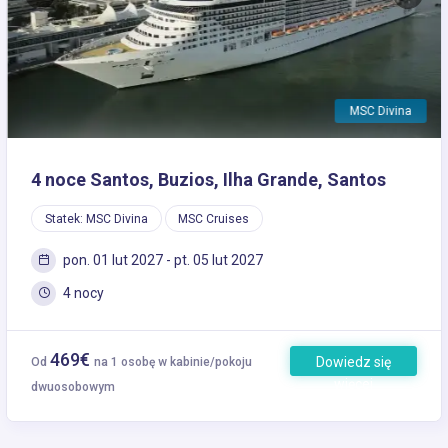
Previous
Next
MSC Divina
4 noce Santos, Buzios, Ilha Grande, Santos
Statek: MSC Divina
MSC Cruises
pon. 01 lut 2027 - pt. 05 lut 2027
4 nocy
469€
Dowiedz się
Od
na 1 osobę w kabinie/pokoju
więcej
dwuosobowym