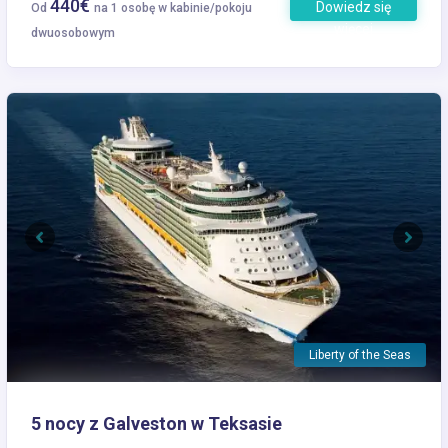
440€
Dowiedz się
Od
na 1 osobę w kabinie/pokoju
więcej
dwuosobowym
Previous
Next
Liberty of the Seas
5 nocy z Galveston w Teksasie