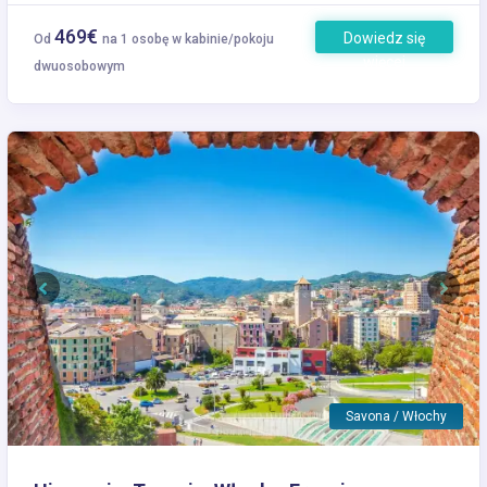
469€
Dowiedz się
Od
na 1 osobę w kabinie/pokoju
więcej
dwuosobowym
Previous
Next
Savona / Włochy