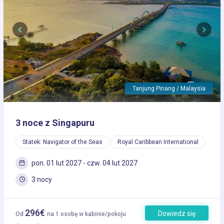
Previous
Next
Tanjung Pinang / Malaysia
3 noce z Singapuru
Statek: Navigator of the Seas
Royal Caribbean International
pon. 01 lut 2027 - czw. 04 lut 2027
3 nocy
296€
Dowiedz się
Od
na 1 osobę w kabinie/pokoju