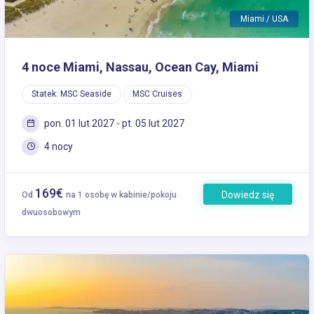
Miami / USA
4 noce Miami, Nassau, Ocean Cay, Miami
Statek: MSC Seaside
MSC Cruises
pon. 01 lut 2027 - pt. 05 lut 2027
4 nocy
169€
Dowiedz się
Od
na 1 osobę w kabinie/pokoju
więcej
dwuosobowym