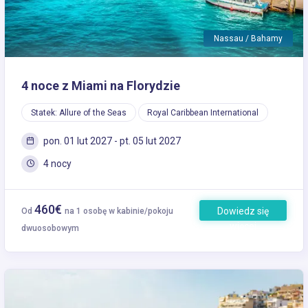
Nassau / Bahamy
4 noce z Miami na Florydzie
Statek: Allure of the Seas
Royal Caribbean International
pon. 01 lut 2027 - pt. 05 lut 2027
4 nocy
460€
Dowiedz się
Od
na 1 osobę w kabinie/pokoju
więcej
dwuosobowym