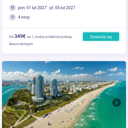
pon. 01 lut 2027 - pt. 05 lut 2027
4 nocy
349€
Dowiedz się
Od
na 1 osobę w kabinie/pokoju
więcej
dwuosobowym
Previous
Next