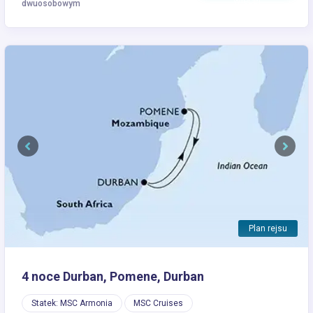
więcej
dwuosobowym
Previous
Next
Plan rejsu
4 noce Durban, Pomene, Durban
Statek: MSC Armonia
MSC Cruises