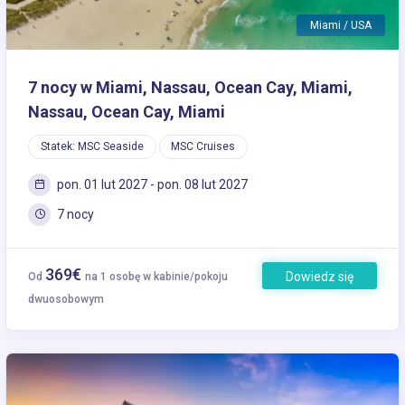
Miami / USA
7 nocy w Miami, Nassau, Ocean Cay, Miami,
Nassau, Ocean Cay, Miami
Statek: MSC Seaside
MSC Cruises
pon. 01 lut 2027 - pon. 08 lut 2027
7 nocy
369€
Dowiedz się
Od
na 1 osobę w kabinie/pokoju
więcej
dwuosobowym