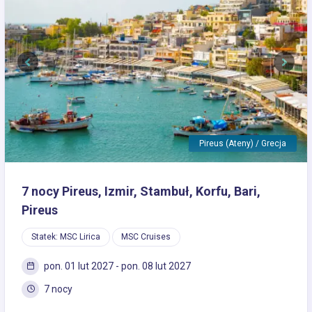
Previous
Next
Pireus (Ateny) / Grecja
7 nocy Pireus, Izmir, Stambuł, Korfu, Bari,
Pireus
Statek: MSC Lirica
MSC Cruises
pon. 01 lut 2027 - pon. 08 lut 2027
7 nocy