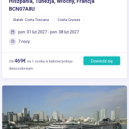
Hiszpania, Tunezja, Włochy, Francja
BCN07A8U
Statek: Costa Toscana
Costa Cruises
pon. 01 lut 2027 - pon. 08 lut 2027
7 nocy
469€
Dowiedz się
Od
na 1 osobę w kabinie/pokoju
więcej
dwuosobowym