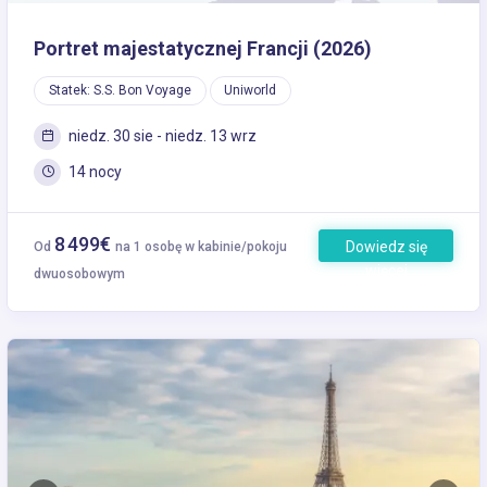
Portret majestatycznej Francji (2026)
Statek: S.S. Bon Voyage
Uniworld
niedz. 30 sie - niedz. 13 wrz
14 nocy
8 499€
Dowiedz się
Od
na 1 osobę w kabinie/pokoju
więcej
dwuosobowym