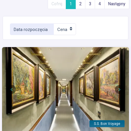
Cofnij
1
2
3
4
Następny
Data rozpoczęcia
Cena
Previous
Next
S.S. Bon Voyage