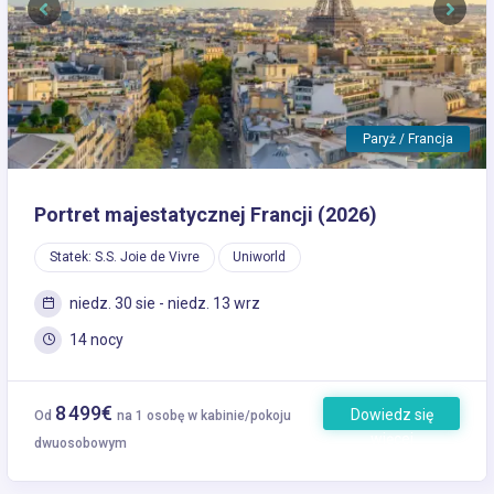
Previous
Next
Paryż / Francja
Portret majestatycznej Francji (2026)
Statek: S.S. Joie de Vivre
Uniworld
niedz. 30 sie - niedz. 13 wrz
14 nocy
8 499€
Dowiedz się
Od
na 1 osobę w kabinie/pokoju
więcej
dwuosobowym