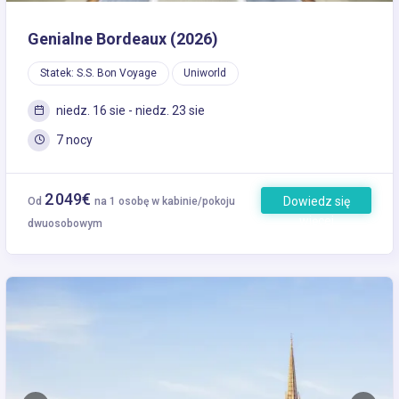
Genialne Bordeaux (2026)
Statek: S.S. Bon Voyage
Uniworld
niedz. 16 sie - niedz. 23 sie
7 nocy
2 049€
Dowiedz się
Od
na 1 osobę w kabinie/pokoju
więcej
dwuosobowym