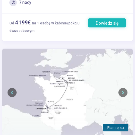
7 nocy
4 199€
Dowiedz się
Od
na 1 osobę w kabinie/pokoju
więcej
dwuosobowym
Previous
Next
Plan rejsu