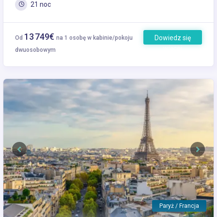
21 noc
13 749€
Dowiedz się
Od
na 1 osobę w kabinie/pokoju
więcej
dwuosobowym
Previous
Next
Paryż / Francja