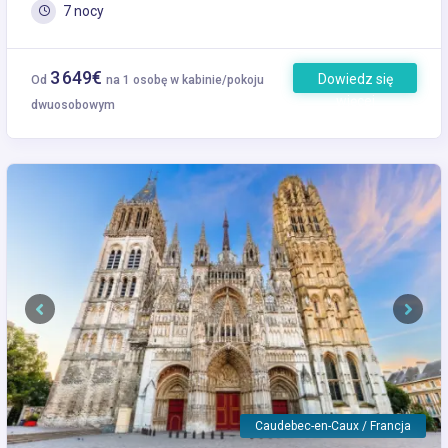
7 nocy
3 649€
Dowiedz się
Od
na 1 osobę w kabinie/pokoju
więcej
dwuosobowym
Previous
Next
Caudebec-en-Caux / Francja