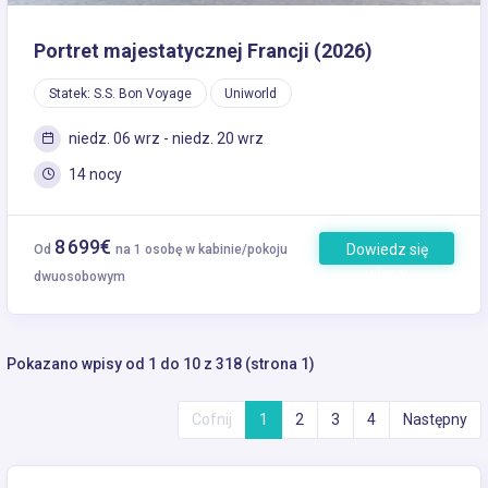
Portret majestatycznej Francji (2026)
Statek: S.S. Bon Voyage
Uniworld
niedz. 06 wrz - niedz. 20 wrz
14 nocy
8 699€
Dowiedz się
Od
na 1 osobę w kabinie/pokoju
więcej
dwuosobowym
Pokazano wpisy od 1 do 10 z 318 (strona 1)
Cofnij
1
2
3
4
Następny