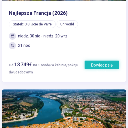
Najlepsza Francja (2026)
Statek: S.S. Joie de Vivre
Uniworld
niedz. 30 sie - niedz. 20 wrz
21 noc
13 749€
Dowiedz się
Od
na 1 osobę w kabinie/pokoju
więcej
dwuosobowym