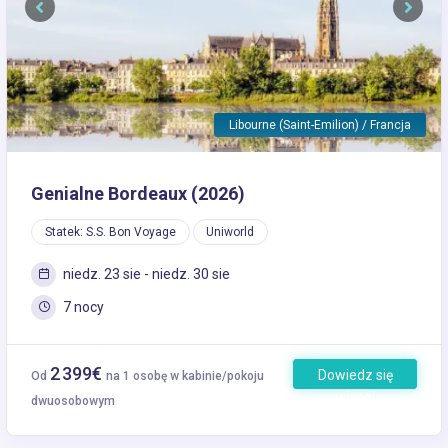
Previous
Next
Libourne (Saint-Emilion) / Francja
Genialne Bordeaux (2026)
Statek: S.S. Bon Voyage
Uniworld
niedz. 23 sie - niedz. 30 sie
7 nocy
2 399€
Dowiedz się
Od
na 1 osobę w kabinie/pokoju
więcej
dwuosobowym