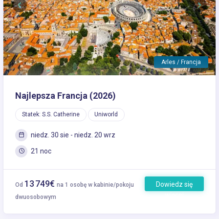
Previous
Next
Arles / Francja
Najlepsza Francja (2026)
Statek: S.S. Catherine
Uniworld
niedz. 30 sie - niedz. 20 wrz
21 noc
13 749€
Dowiedz się
Od
na 1 osobę w kabinie/pokoju
więcej
dwuosobowym