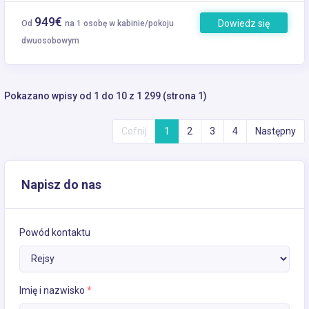
949€
Dowiedz się
Od
na 1 osobę w kabinie/pokoju
więcej
dwuosobowym
Pokazano wpisy od 1 do 10 z 1 299 (strona 1)
Cofnij
1
2
3
4
Następny
Napisz do nas
Powód kontaktu
Imię i nazwisko
*