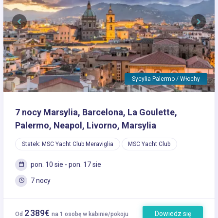
Previous
Next
Sycylia Palermo / Włochy
7 nocy Marsylia, Barcelona, La Goulette,
Palermo, Neapol, Livorno, Marsylia
Statek: MSC Yacht Club Meraviglia
MSC Yacht Club
pon. 10 sie - pon. 17 sie
7 nocy
2 389€
Dowiedz się
Od
na 1 osobę w kabinie/pokoju