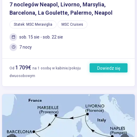
7 noclegów Neapol, Livorno, Marsylia,
Barcelona, La Goulette, Palermo, Neapol
Statek: MSC Meraviglia
MSC Cruises
sob. 15 sie - sob. 22 sie
7 nocy
1 709€
Dowiedz się
Od
na 1 osobę w kabinie/pokoju
więcej
dwuosobowym