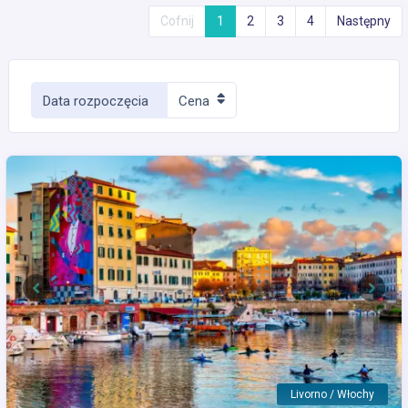
Cofnij
1
2
3
4
Następny
Data rozpoczęcia
Cena
Previous
Next
Livorno / Włochy