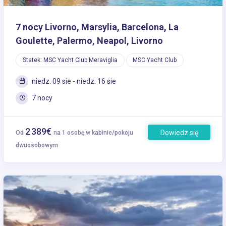
7 nocy Livorno, Marsylia, Barcelona, La
Goulette, Palermo, Neapol, Livorno
Statek: MSC Yacht Club Meraviglia
MSC Yacht Club
niedz. 09 sie - niedz. 16 sie
7 nocy
2 389€
Dowiedz się
Od
na 1 osobę w kabinie/pokoju
więcej
dwuosobowym