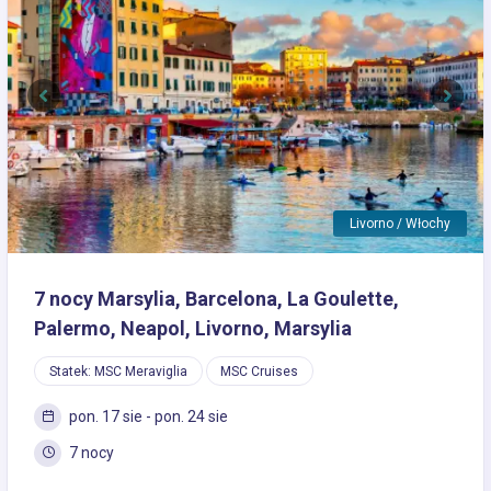
Previous
Next
Livorno / Włochy
7 nocy Marsylia, Barcelona, La Goulette,
Palermo, Neapol, Livorno, Marsylia
Statek: MSC Meraviglia
MSC Cruises
pon. 17 sie - pon. 24 sie
7 nocy