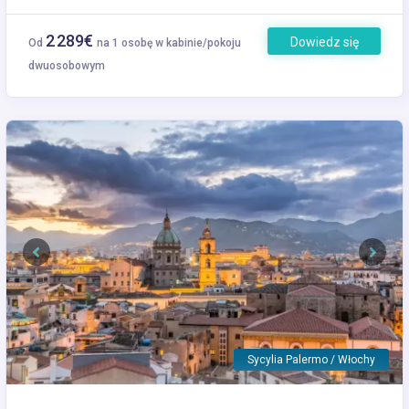
2 289€
Dowiedz się
Od
na 1 osobę w kabinie/pokoju
więcej
dwuosobowym
Previous
Next
Sycylia Palermo / Włochy