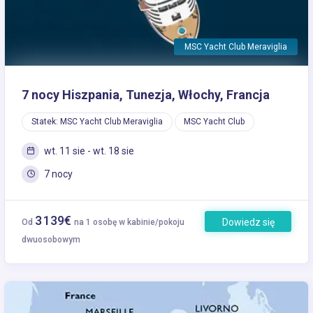
MSC Yacht Club Meraviglia
7 nocy Hiszpania, Tunezja, Włochy, Francja
Statek: MSC Yacht Club Meraviglia
MSC Yacht Club
wt. 11 sie - wt. 18 sie
7 nocy
3 139€
Dowiedz się
Od
na 1 osobę w kabinie/pokoju
więcej
dwuosobowym