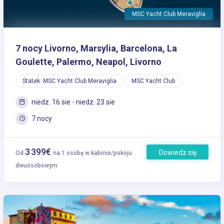
MSC Yacht Club Meraviglia
7 nocy Livorno, Marsylia, Barcelona, La
Goulette, Palermo, Neapol, Livorno
Statek: MSC Yacht Club Meraviglia
MSC Yacht Club
niedz. 16 sie - niedz. 23 sie
7 nocy
3 399€
Dowiedz się
Od
na 1 osobę w kabinie/pokoju
więcej
dwuosobowym