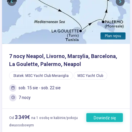
Previous
Next
Plan rejsu
7 nocy Neapol, Livorno, Marsylia, Barcelona,
La Goulette, Palermo, Neapol
Statek: MSC Yacht Club Meraviglia
MSC Yacht Club
sob. 15 sie - sob. 22 sie
7 nocy
3 349€
Dowiedz się
Od
na 1 osobę w kabinie/pokoju
więcej
dwuosobowym