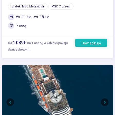
Statek: MSC Meraviglia
MSC Cruises
wt. 11 sie - wt. 18 sie
7 nocy
1 089€
Dowiedz się
Od
na 1 osobę w kabinie/pokoju
więcej
dwuosobowym
Previous
Next