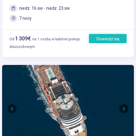
niedz. 16 sie - niedz. 23 sie
7 nocy
1 309€
Dowiedz się
Od
na 1 osobę w kabinie/pokoju
więcej
dwuosobowym
Previous
Next