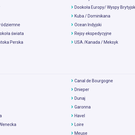
y
Dookoła Europy/ Wyspy Brytyjsk
Kuba / Dominikana
ródziemne
Ocean Indyjski
okoła świata
Rejsy ekspedycyjne
atoka Perska
USA /Kanada / Meksyk
Canal de Bourgogne
Dnieper
Dunaj
Garonna
a
Havel
Wenecka
Loire
Meuse