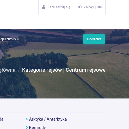
Zarejestruj się
Zaloguj się
egulamin
Kontakt
główna
Kategorie rejsów | Centrum rejsowe
da
Arktyka / Antarktyka
Bermudy