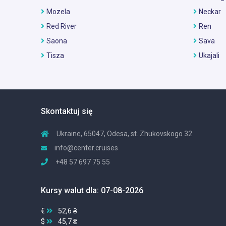
Mozela
Neckar
Red River
Ren
Saona
Sava
Tisza
Ukajali
Skontaktuj się
Ukraine, 65047, Odesa, st. Zhukovskogo 32
info@center.cruises
+48 57 697 75 55
Kursy walut dla: 07-08-2026
€
52,6 ₴
$
45,7 ₴