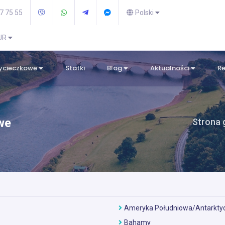
7 75 55
Polski
EUR
wycieczkowe
Statki
Blog
Aktualności
R
we
Strona 
Ameryka Południowa/Antarkty
Bahamy