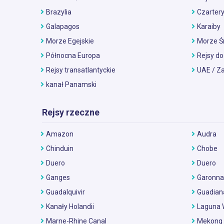
Brazylia
Czarter
Galapagos
Karaiby
Morze Egejskie
Morze Ś
Północna Europa
Rejsy do
Rejsy transatlantyckie
UAE / Z
kanał Panamski
Rejsy rzeczne
Amazon
Audra
Chinduin
Chobe
Duero
Duero
Ganges
Garonna
Guadalquivir
Guadian
Kanały Holandii
Laguna 
Marne-Rhine Canal
Mekong