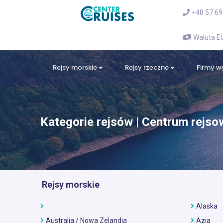
+48 57 69
Waluta 
Rejsy morskie
Rejsy rzeczne
Firmy 
Kategorie rejsów | Centrum rejso
Rejsy morskie
Alaska
Australia / Nowa Zelandia
Azja