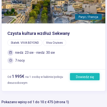
Paryż / Francja
Czysta kultura wzdłuż Sekwany
Statek: VIVA BEYOND
Viva Cruises
niedz. 23 sie - niedz. 30 sie
7 nocy
1 995€
Dowiedz się
Od
na 1 osobę w kabinie/pokoju
więcej
dwuosobowym
Pokazano wpisy od 1 do 10 z 475 (strona 1)