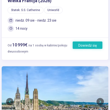
Wielka Francja (2026)
Statek: S.S. Catherine
Uniworld
niedz. 09 sie - niedz. 23 sie
14 nocy
10 999€
Dowiedz się
Od
na 1 osobę w kabinie/pokoju
więcej
dwuosobowym
Previous
Next