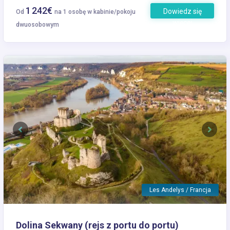
1 242€
Dowiedz się
Od
na 1 osobę w kabinie/pokoju
więcej
dwuosobowym
Previous
Next
Les Andelys / Francja
Dolina Sekwany (rejs z portu do portu)