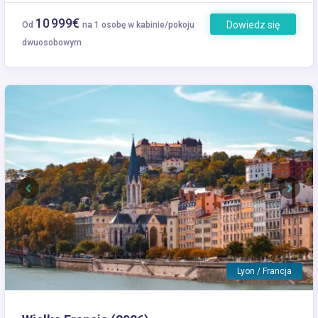
10 999€
Dowiedz się
Od
na 1 osobę w kabinie/pokoju
więcej
dwuosobowym
Previous
Next
Lyon / Francja