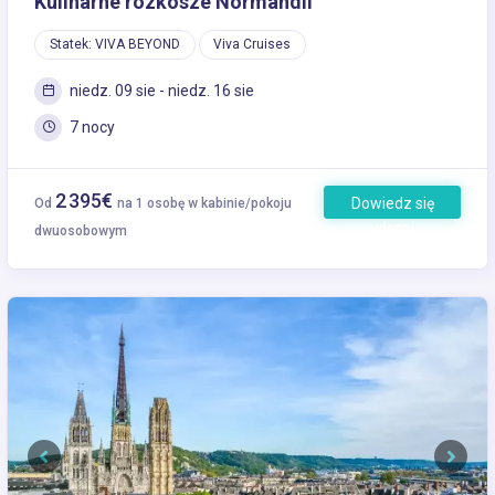
Kulinarne rozkosze Normandii
Statek: VIVA BEYOND
Viva Cruises
niedz. 09 sie - niedz. 16 sie
7 nocy
2 395€
Dowiedz się
Od
na 1 osobę w kabinie/pokoju
więcej
dwuosobowym
Previous
Next