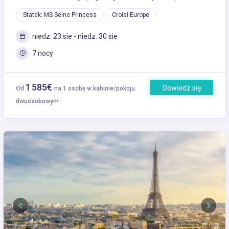
Statek: MS Seine Princess
Croisi Europe
niedz. 23 sie - niedz. 30 sie
7 nocy
1 585€
Dowiedz się
Od
na 1 osobę w kabinie/pokoju
więcej
dwuosobowym
Previous
Next