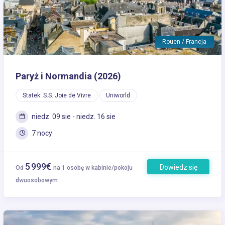
Rouen / Francja
Paryż i Normandia (2026)
Statek: S.S. Joie de Vivre
Uniworld
niedz. 09 sie - niedz. 16 sie
7 nocy
5 999€
Dowiedz się
Od
na 1 osobę w kabinie/pokoju
więcej
dwuosobowym