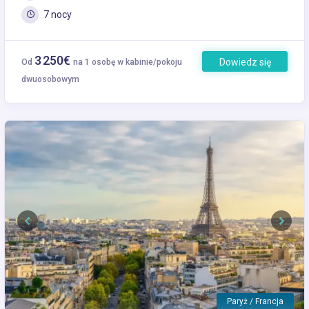
7 nocy
3 250€
Dowiedz się
Od
na 1 osobę w kabinie/pokoju
więcej
dwuosobowym
Previous
Next
Paryż / Francja