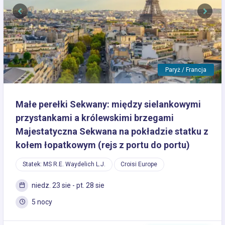
Previous
Next
Paryż / Francja
Małe perełki Sekwany: między sielankowymi
przystankami a królewskimi brzegami
Majestatyczna Sekwana na pokładzie statku z
kołem łopatkowym (rejs z portu do portu)
Statek: MS R.E. Waydelich L.J.
Croisi Europe
niedz. 23 sie - pt. 28 sie
5 nocy