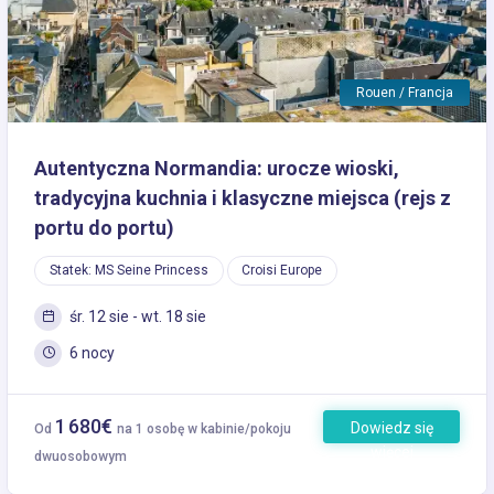
Rouen / Francja
Autentyczna Normandia: urocze wioski,
tradycyjna kuchnia i klasyczne miejsca (rejs z
portu do portu)
Statek: MS Seine Princess
Croisi Europe
śr. 12 sie - wt. 18 sie
6 nocy
1 680€
Dowiedz się
Od
na 1 osobę w kabinie/pokoju
więcej
dwuosobowym