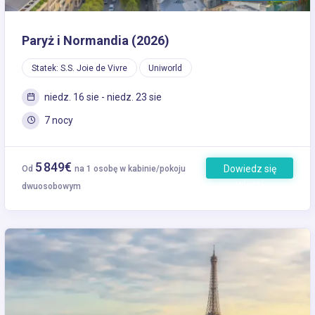
Paryż i Normandia (2026)
Statek: S.S. Joie de Vivre
Uniworld
niedz. 16 sie - niedz. 23 sie
7 nocy
5 849€
Dowiedz się
Od
na 1 osobę w kabinie/pokoju
więcej
dwuosobowym