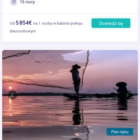
16 nocy
5 854€
Dowiedz się
Od
na 1 osobę w kabinie/pokoju
więcej
dwuosobowym
Previous
Next
Plan rejsu