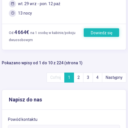
wt. 29 wrz - pon. 12 paź
13 nocy
4 664€
Dowiedz się
Od
na 1 osobę w kabinie/pokoju
więcej
dwuosobowym
Pokazano wpisy od 1 do 10 z 224 (strona 1)
Cofnij
1
2
3
4
Następny
Napisz do nas
Powód kontaktu