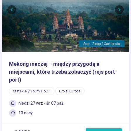
Previous
Next
Siem Reap / Cambodia
Mekong inaczej – między przygodą a
miejscami, które trzeba zobaczyć (rejs port-
port)
Statek: RV Toum Tiou II
Croisi Europe
niedz. 27 wrz - śr. 07 paź
10 nocy