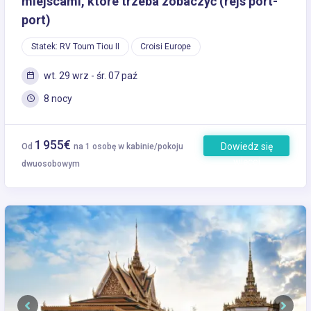
miejscami, które trzeba zobaczyć (rejs port-
port)
Statek: RV Toum Tiou II
Croisi Europe
wt. 29 wrz - śr. 07 paź
8 nocy
1 955€
Dowiedz się
Od
na 1 osobę w kabinie/pokoju
więcej
dwuosobowym