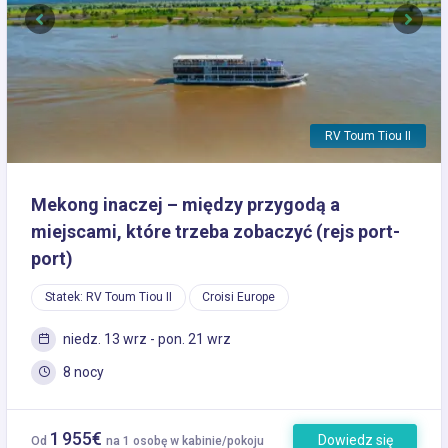
Previous
Next
RV Toum Tiou II
Mekong inaczej – między przygodą a
miejscami, które trzeba zobaczyć (rejs port-
port)
Statek: RV Toum Tiou II
Croisi Europe
niedz. 13 wrz - pon. 21 wrz
8 nocy
1 955€
Dowiedz się
Od
na 1 osobę w kabinie/pokoju