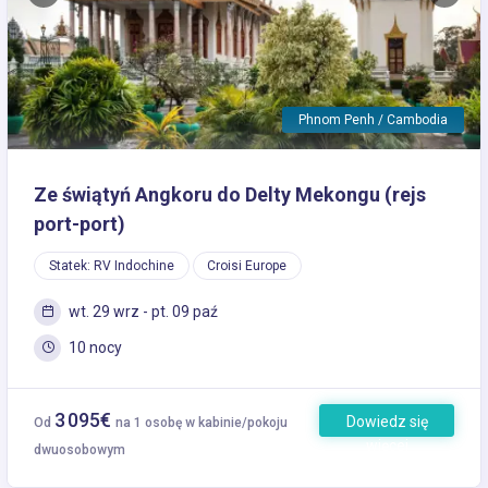
Previous
Next
Phnom Penh / Cambodia
Ze świątyń Angkoru do Delty Mekongu (rejs
port-port)
Statek: RV Indochine
Croisi Europe
wt. 29 wrz - pt. 09 paź
10 nocy
3 095€
Dowiedz się
Od
na 1 osobę w kabinie/pokoju
więcej
dwuosobowym