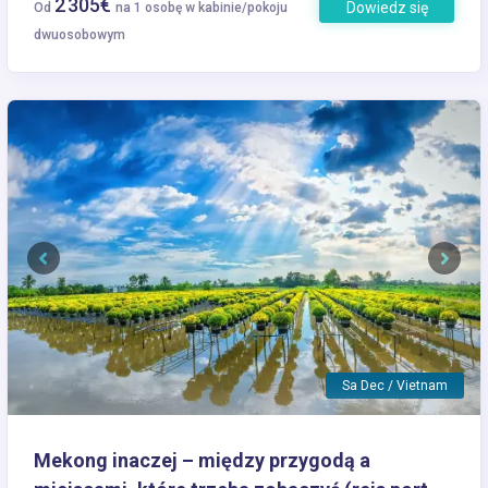
2 305€
Dowiedz się
Od
na 1 osobę w kabinie/pokoju
więcej
dwuosobowym
Previous
Next
Sa Dec / Vietnam
Mekong inaczej – między przygodą a