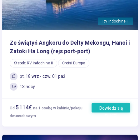
RV Indochine II
Ze świątyń Angkoru do Delty Mekongu, Hanoi i
Zatoki Ha Long (rejs port-port)
Statek: RV Indochine II
Croisi Europe
pt. 18 wrz - czw. 01 paź
13 nocy
5 114€
Dowiedz się
Od
na 1 osobę w kabinie/pokoju
więcej
dwuosobowym