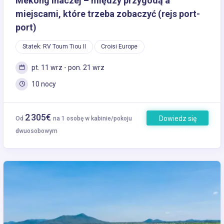
Mekong inaczej – między przygodą a
miejscami, które trzeba zobaczyć (rejs port-
port)
Statek: RV Toum Tiou II
Croisi Europe
pt. 11 wrz - pon. 21 wrz
10 nocy
2 305€
Dowiedz się
Od
na 1 osobę w kabinie/pokoju
więcej
dwuosobowym