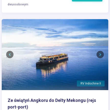
więcej
dwuosobowym
Previous
Next
RV Indochine II
Ze świątyń Angkoru do Delty Mekongu (rejs
port-port)