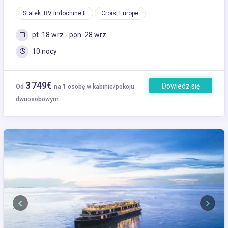
Statek: RV Indochine II
Croisi Europe
pt. 18 wrz - pon. 28 wrz
10 nocy
3 749€
Dowiedz się
Od
na 1 osobę w kabinie/pokoju
więcej
dwuosobowym
Previous
Next