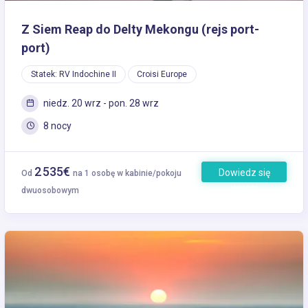
Z Siem Reap do Delty Mekongu (rejs port-
port)
Statek: RV Indochine II
Croisi Europe
niedz. 20 wrz - pon. 28 wrz
8 nocy
2 535€
Dowiedz się
Od
na 1 osobę w kabinie/pokoju
więcej
dwuosobowym