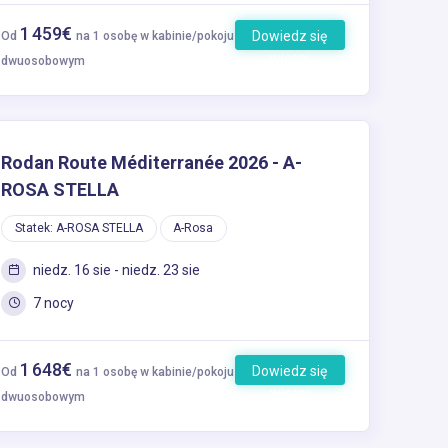
1 459€
Dowiedz się
Od
na 1 osobę w kabinie/pokoju
więcej
dwuosobowym
Rodan Route Méditerranée 2026 - A-
ROSA STELLA
Statek: A-ROSA STELLA
A-Rosa
niedz. 16 sie - niedz. 23 sie
7 nocy
1 648€
Dowiedz się
Od
na 1 osobę w kabinie/pokoju
więcej
dwuosobowym