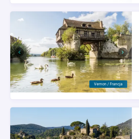
Previous
Next
Caudebec-en-Caux / Francja