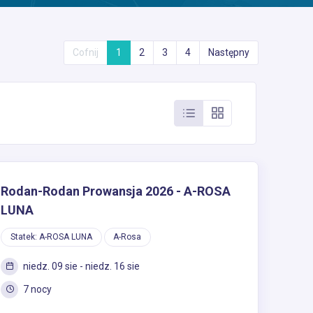
Cofnij
1
2
3
4
Następny
Rodan-Rodan Prowansja 2026 - A-ROSA
LUNA
Statek: A-ROSA LUNA
A-Rosa
niedz. 09 sie - niedz. 16 sie
7 nocy