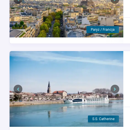
Previous
Next
Viviers-lès-Montagnes / Francja
Previous
Next
Vernon / Francja