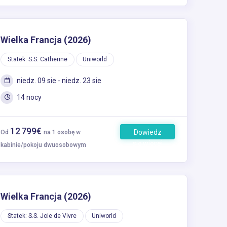
Wielka Francja (2026)
Statek: S.S. Catherine
Uniworld
niedz. 09 sie - niedz. 23 sie
14 nocy
12 799€
Dowiedz
Od
na 1 osobę w
się więcej
kabinie/pokoju dwuosobowym
Wielka Francja (2026)
Statek: S.S. Joie de Vivre
Uniworld