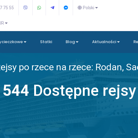
7 75 55
Polski
EUR
wycieczkowe
Statki
Blog
Aktualności
R
ejsy po rzece na rzece: Rodan, S
544
Dostępne rejsy