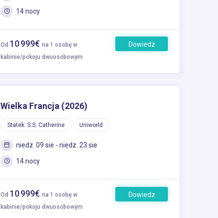
14 nocy
10 999€
Dowiedz
Od
na 1 osobę w
się więcej
kabinie/pokoju dwuosobowym
Wielka Francja (2026)
Statek: S.S. Catherine
Uniworld
niedz. 09 sie - niedz. 23 sie
14 nocy
10 999€
Dowiedz
Od
na 1 osobę w
się więcej
kabinie/pokoju dwuosobowym