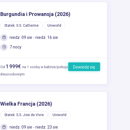
Burgundia i Prowansja (2026)
Statek: S.S. Catherine
Uniworld
niedz. 09 sie - niedz. 16 sie
7 nocy
1 999€
Dowiedz się
Od
na 1 osobę w kabinie/pokoju
więcej
dwuosobowym
Wielka Francja (2026)
Statek: S.S. Joie de Vivre
Uniworld
niedz. 09 sie - niedz. 23 sie