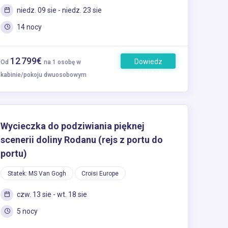
niedz. 09 sie - niedz. 23 sie
14 nocy
12 799€
Dowiedz
Od
na 1 osobę w
się więcej
kabinie/pokoju dwuosobowym
Wycieczka do podziwiania pięknej
scenerii doliny Rodanu (rejs z portu do
portu)
Statek: MS Van Gogh
Croisi Europe
czw. 13 sie - wt. 18 sie
5 nocy