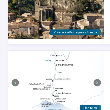
Previous
Next
Tain-l'Hermitage / Francja
Previous
Next
Arles / Francja