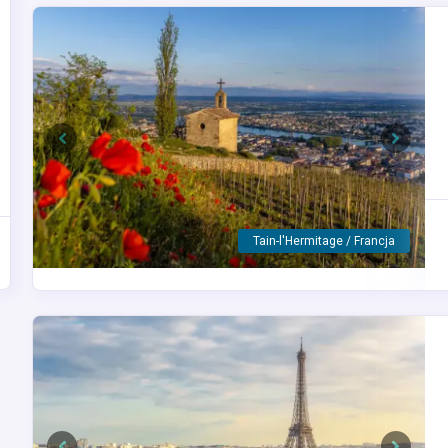
Previous
Next
Mâcon / Francja