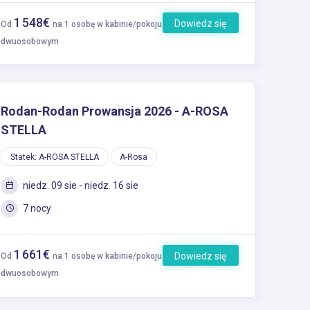
1 548€
Dowiedz się
Od
na 1 osobę w kabinie/pokoju
więcej
dwuosobowym
Rodan-Rodan Prowansja 2026 - A-ROSA
STELLA
Statek: A-ROSA STELLA
A-Rosa
niedz. 09 sie - niedz. 16 sie
7 nocy
1 661€
Dowiedz się
Od
na 1 osobę w kabinie/pokoju
więcej
dwuosobowym