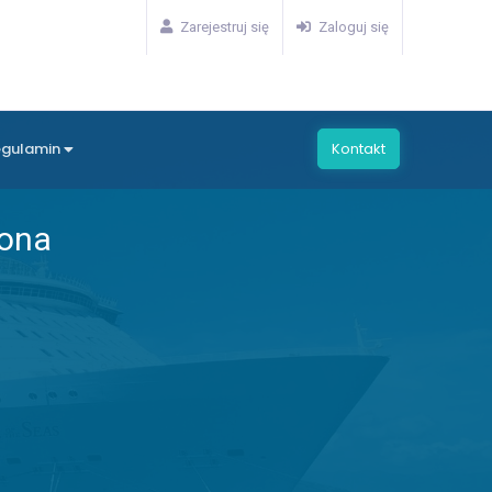
Zarejestruj się
Zaloguj się
egulamin
Kontakt
aona