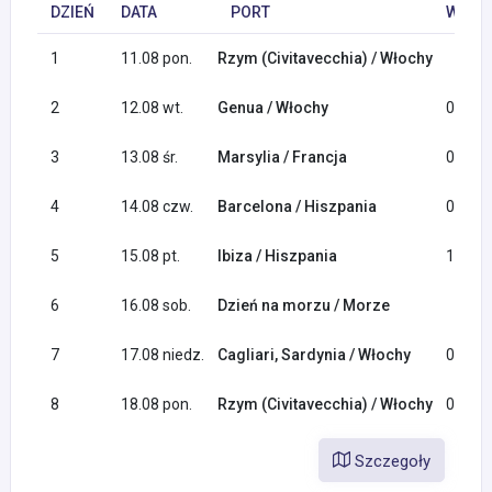
DZIEŃ
DATA
PORT
WYPŁY
1
11.08 pon.
Rzym (Civitavecchia) / Włochy
2
12.08 wt.
Genua / Włochy
08:00
3
13.08 śr.
Marsylia / Francja
08:00
4
14.08 czw.
Barcelona / Hiszpania
09:00
5
15.08 pt.
Ibiza / Hiszpania
11:30
6
16.08 sob.
Dzień na morzu / Morze
7
17.08 niedz.
Cagliari, Sardynia / Włochy
08:00
8
18.08 pon.
Rzym (Civitavecchia) / Włochy
08:00
Szczegoły