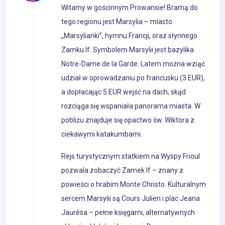
Witamy w gościnnym Prowansie! Bramą do
tego regionu jest Marsylia – miasto
„Marsylianki”, hymnu Francji, oraz słynnego
Zamku If. Symbolem Marsylii jest bazylika
Notre-Dame de la Garde. Latem można wziąć
udział w oprowadzaniu po francusku (3 EUR),
a dopłacając 5 EUR wejść na dach, skąd
rozciąga się wspaniała panorama miasta. W
pobliżu znajduje się opactwo św. Wiktora z
ciekawymi katakumbami.
Rejs turystycznym statkiem na Wyspy Frioul
pozwala zobaczyć Zamek If – znany z
powieści o hrabim Monte Christo. Kulturalnym
sercem Marsylii są Cours Julien i plac Jeana
Jaurèsa – pełne księgarni, alternatywnych