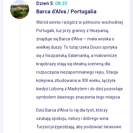
Dzień 5:
08:30
Barca d'Alva / Portugalia
Wśród winnic i wzgórz w północno-wschodniej
Portugalii, tuż przy granicy z Hiszpanią,
znajduje się Barca d'Alva — mała wioska o
wielkiej duszy. To tutaj rzeka Douro spotyka
się z hiszpańską Salamanką, a malownicze
krajobrazy stają się idealną scenerią dla
rozpoczęcia niezapomnianego rejsu. Stacja
kolejowa, zbudowana w XIX wieku, łączyła
kiedyś Lizbonę z Madrytem i do dziś pozostaje
symbolem dawnego znaczenia tego miejsca.
Dziś Barca d'Alva to raj dla tych, którzy
szukają spokoju, natury i dobrego wina.
Turyści przyjeżdżają, aby podziwiać tarasowe