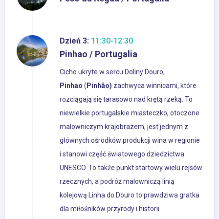
Dzień 3:
11:30-12:30
Pinhao / Portugalia
Cicho ukryte w sercu Doliny Douro,
Pinhao
(
Pinhão)
zachwyca winnicami, które
rozciągają się tarasowo nad krętą rzeką. To
niewielkie portugalskie miasteczko, otoczone
malowniczym krajobrazem, jest jednym z
głównych ośrodków produkcji wina w regionie
i stanowi część światowego dziedzictwa
UNESCO. To także punkt startowy wielu rejsów
rzecznych, a podróż malowniczą linią
kolejową Linha do Douro to prawdziwa gratka
dla miłośników przyrody i historii.