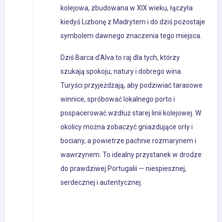
kolejowa, zbudowana w XIX wieku, łączyła
kiedyś Lizbonę z Madrytem i do dziś pozostaje
symbolem dawnego znaczenia tego miejsca.
Dziś Barca d'Alva to raj dla tych, którzy
szukają spokoju, natury i dobrego wina.
Turyści przyjeżdżają, aby podziwiać tarasowe
winnice, spróbować lokalnego porto i
pospacerować wzdłuż starej linii kolejowej. W
okolicy można zobaczyć gniazdujące orły i
bociany, a powietrze pachnie rozmarynem i
wawrzynem. To idealny przystanek w drodze
do prawdziwej Portugalii — niespiesznej,
serdecznej i autentycznej.