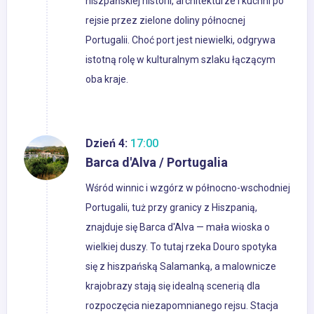
hiszpańskiej historii, architekturze i kuchni po
rejsie przez zielone doliny północnej
Portugalii. Choć port jest niewielki, odgrywa
istotną rolę w kulturalnym szlaku łączącym
oba kraje.
Dzień 4:
17:00
Barca d'Alva / Portugalia
Wśród winnic i wzgórz w północno-wschodniej
Portugalii, tuż przy granicy z Hiszpanią,
znajduje się Barca d'Alva — mała wioska o
wielkiej duszy. To tutaj rzeka Douro spotyka
się z hiszpańską Salamanką, a malownicze
krajobrazy stają się idealną scenerią dla
rozpoczęcia niezapomnianego rejsu. Stacja