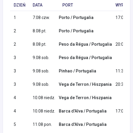
DZIEŃ
DATA
PORT
WYPŁYNI
1
7.08 czw.
Porto / Portugalia
17:00
2
8.08 pt.
Porto / Portugalia
2
8.08 pt.
Peso da Régua / Portugalia
20:00
3
9.08 sob.
Peso da Régua / Portugalia
3
9.08 sob.
Pinhao / Portugalia
11:30
3
9.08 sob.
Vega de Terron / Hiszpania
20:30
4
10.08 niedz.
Vega de Terron / Hiszpania
4
10.08 niedz.
Barca d'Alva / Portugalia
17:00
5
11.08 pon.
Barca d'Alva / Portugalia