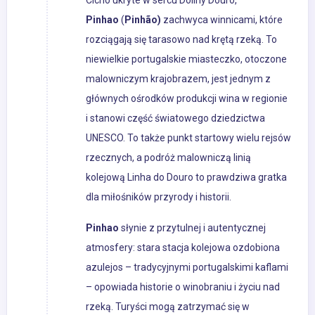
Cicho ukryte w sercu Doliny Douro,
Pinhao
(
Pinhão)
zachwyca winnicami, które
rozciągają się tarasowo nad krętą rzeką. To
niewielkie portugalskie miasteczko, otoczone
malowniczym krajobrazem, jest jednym z
głównych ośrodków produkcji wina w regionie
i stanowi część światowego dziedzictwa
UNESCO. To także punkt startowy wielu rejsów
rzecznych, a podróż malowniczą linią
kolejową Linha do Douro to prawdziwa gratka
dla miłośników przyrody i historii.
Pinhao
słynie z przytulnej i autentycznej
atmosfery: stara stacja kolejowa ozdobiona
azulejos – tradycyjnymi portugalskimi kaflami
– opowiada historie o winobraniu i życiu nad
rzeką. Turyści mogą zatrzymać się w