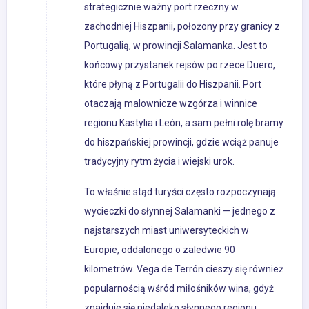
strategicznie ważny port rzeczny w
zachodniej Hiszpanii, położony przy granicy z
Portugalią, w prowincji Salamanka. Jest to
końcowy przystanek rejsów po rzece Duero,
które płyną z Portugalii do Hiszpanii. Port
otaczają malownicze wzgórza i winnice
regionu Kastylia i León, a sam pełni rolę bramy
do hiszpańskiej prowincji, gdzie wciąż panuje
tradycyjny rytm życia i wiejski urok.
To właśnie stąd turyści często rozpoczynają
wycieczki do słynnej Salamanki — jednego z
najstarszych miast uniwersyteckich w
Europie, oddalonego o zaledwie 90
kilometrów. Vega de Terrón cieszy się również
popularnością wśród miłośników wina, gdyż
znajduje się niedaleko słynnego regionu