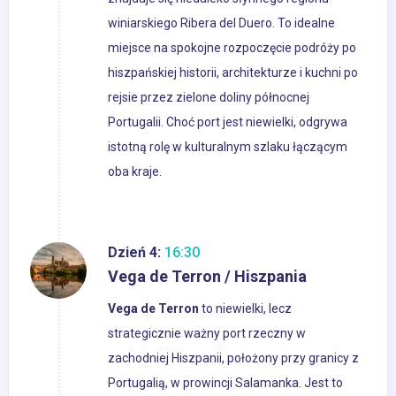
winiarskiego Ribera del Duero. To idealne
miejsce na spokojne rozpoczęcie podróży po
hiszpańskiej historii, architekturze i kuchni po
rejsie przez zielone doliny północnej
Portugalii. Choć port jest niewielki, odgrywa
istotną rolę w kulturalnym szlaku łączącym
oba kraje.
Dzień 4:
16:30
Vega de Terron / Hiszpania
Vega de Terron
to niewielki, lecz
strategicznie ważny port rzeczny w
zachodniej Hiszpanii, położony przy granicy z
Portugalią, w prowincji Salamanka. Jest to