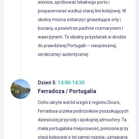
winnice, spróbować lokalnego porto i
pospacerować wzdłuż starej linii kolejowej. W
okolicy można zobaczyć gniazdujące orły i
bociany, a powietrze pachnie rozmarynem i
wawrzynem. To idealny przystanek w drodze
do prawdziwej Portugalii — niespiesznej,
serdecznej i autentycznej.
Dzień 5:
14:00-14:30
Ferradoza / Portugalia
Cicho ukryte wśród wzgórz regionu Douro,
Ferradosa urzeka podróżników poszukujących
dziewiczej przyrody i spokojnej atmosfery. Ta
mała portugalska miejscowość, położona przy
stacji kolejowej o tej samej nazwie, uznawana