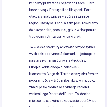
końcowy przystanek rejsów po rzece Duero,
które płyną z Portugalii do Hiszpanii. Port
otaczają malownicze wzgórza i winnice
regionu Kastylia i León, a sam pełni rolę bramy
do hiszpańskiej prowincji, gdzie wciąż panuje
tradycyjny rytm życia i wiejski urok.
To właśnie stąd turyści często rozpoczynają
wycieczki do słynnej Salamanki — jednego z
najstarszych miast uniwersyteckich w
Europie, oddalonego o zaledwie 90
kilometrów. Vega de Terrón cieszy się również
popularnością wśród miłośników wina, gdyż
znajduje się niedaleko słynnego regionu
winiarskiego Ribera del Duero. To idealne
miejsce na spokojne rozpoczęcie podróży po