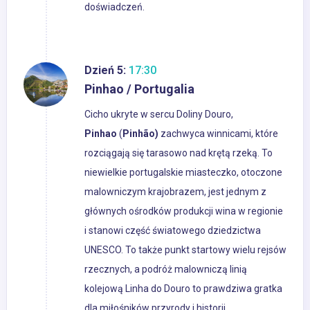
doświadczeń.
Dzień 5:
17:30
Pinhao / Portugalia
Cicho ukryte w sercu Doliny Douro,
Pinhao
(
Pinhão)
zachwyca winnicami, które
rozciągają się tarasowo nad krętą rzeką. To
niewielkie portugalskie miasteczko, otoczone
malowniczym krajobrazem, jest jednym z
głównych ośrodków produkcji wina w regionie
i stanowi część światowego dziedzictwa
UNESCO. To także punkt startowy wielu rejsów
rzecznych, a podróż malowniczą linią
kolejową Linha do Douro to prawdziwa gratka
dla miłośników przyrody i historii.