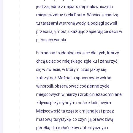
jest za jedno z najbardziej malowniczych
miejsc wzdłuż rzeki Douro. Winnice schodzą
tu tarasami w stronę wody, a pociągi powoli
przecinają most, ukazując zapierające dech w
piersiach widoki.
Ferradosa to idealne miejsce dla tych, którzy
chcą uciec od miejskiego zgiełku i zanurzyć
się w świecie, w którym czas jakby się
zatrzymał. Można tu spacerować wśród
winorośli, obserwować codzienne życie
miejscowych winiarzy i zrobić niezapomniane
zdjęcia przy słynnym moście kolejowym.
Miejscowość ta często omijana jest przez
masową turystykę, co czyni ją prawdziwą
perełką dla miłośników autentycznych