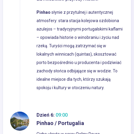
Pinhao
słynie z przytulnej i autentycznej
atmosfery: stara stacja kolejowa ozdobiona
azulejos – tradycyjnymi portugalskimi kaflami
– opowiada historie o winobraniu i życiu nad
rzeką. Turyści mogą zatrzymać się w
lokalnych winnicach (quintas), skosztować
porto bezpośrednio u producenta i podziwiać
zachody słońca odbijające się w wodzie. To
idealne miejsce dla tych, którzy szukają
spokoju i kultury w otoczeniu natury.
Dzień 6:
09:00
Pinhao / Portugalia