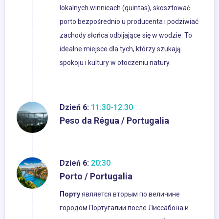
lokalnych winnicach (quintas), skosztować
porto bezpośrednio u producenta i podziwiać
zachody słońca odbijające się w wodzie. To
idealne miejsce dla tych, którzy szukają
spokoju i kultury w otoczeniu natury.
Dzień 6:
11:30-12:30
Peso da Régua / Portugalia
Dzień 6:
20:30
Porto / Portugalia
Порту
является вторым по величине
городом Португалии после Лиссабона и