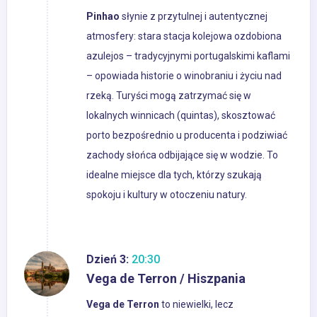
Pinhao
słynie z przytulnej i autentycznej
atmosfery: stara stacja kolejowa ozdobiona
azulejos – tradycyjnymi portugalskimi kaflami
– opowiada historie o winobraniu i życiu nad
rzeką. Turyści mogą zatrzymać się w
lokalnych winnicach (quintas), skosztować
porto bezpośrednio u producenta i podziwiać
zachody słońca odbijające się w wodzie. To
idealne miejsce dla tych, którzy szukają
spokoju i kultury w otoczeniu natury.
Dzień 3:
20:30
Vega de Terron / Hiszpania
Vega de Terron
to niewielki, lecz