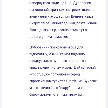
повернутися сюди ще і ще. Дубровник
наповнений ліричним настроєм і шалено
вишуканими асоціаціями. Вишневі сади,
цитрусові гаї і виноградники, розташовані
біля підніжжя гір, асоціюються тут з
дорогоцінним намистом.
Дубровник - прекрасне місце для
відпочинку, м'який клімат відмінно
поєднується з чудовою природою та
кришталево чистим морем. Цей сучасний
курорт, дуже популярний серед
європейських туристів і не тільки. Сучасне
місто оточив його "стару" частина
білосніжними готелями і пляжами.