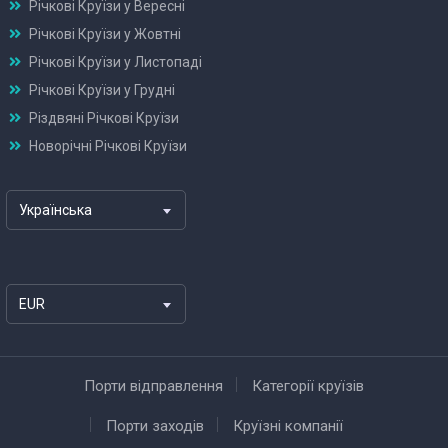
Річкові Круїзи у Вересні
Річкові Круїзи у Жовтні
Річкові Круїзи у Листопаді
Річкові Круїзи у Грудні
Різдвяні Річкові Круїзи
Новорічні Річкові Круїзи
Українська
EUR
Порти відправлення
Категорії круїзів
Порти заходів
Круїзні компанії