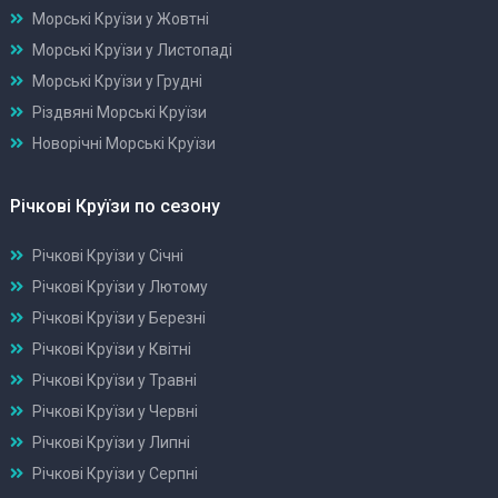
Морські Круїзи у Жовтні
Морські Круїзи у Листопаді
Морські Круїзи у Грудні
Різдвяні Морські Круїзи
Новорічні Морські Круїзи
Річкові Круїзи по сезону
Річкові Круїзи у Січні
Річкові Круїзи у Лютому
Річкові Круїзи у Березні
Річкові Круїзи у Квітні
Річкові Круїзи у Травні
Річкові Круїзи у Червні
Річкові Круїзи у Липні
Річкові Круїзи у Серпні