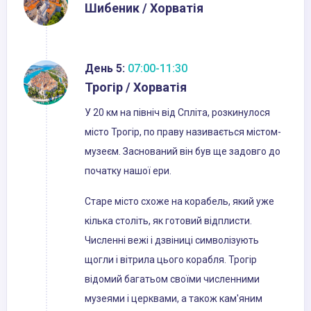
Шибеник / Хорватія
День 5:
07:00-11:30
Трогір / Хорватія
У 20 км на північ від Спліта, розкинулося
місто Трогір, по праву називається містом-
музеєм. Заснований він був ще задовго до
початку нашої ери.
Старе місто схоже на корабель, який уже
кілька століть, як готовий відплисти.
Численні вежі і дзвіниці символізують
щогли і вітрила цього корабля. Трогір
відомий багатьом своїми численними
музеями і церквами, а також кам'яним