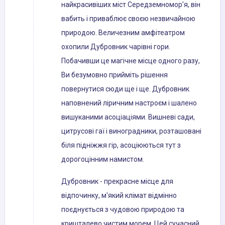
найкрасивіших міст Середземномор'я, він
вабить і приваблює своєю незвичайною
природою. Величезним амфітеатром
охопили Дубровник чарівні гори.
Побачивши це магічне місце одного разу,
Ви безумовно прийміть рішення
повернутися сюди ще і ще. Дубровник
наповнений ліричним настроєм і шалено
вишуканими асоціаціями. Вишневі сади,
цитрусові гаї і виноградники, розташовані
біля підніжжя гір, асоціюються тут з
дорогоцінним намистом.
Дубровник - прекрасне місце для
відпочинку, м'який клімат відмінно
поєднується з чудовою природою та
кришталево чистим морем. Цей сучасний