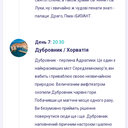
Святої Єлени, а також храми Св. Анни і Св.
Луки, ну і звичайно ж чудові пенати знаті -
палаци: Драго, Піма і БИЗАНТ.
День 7:
20:30
Дубровник / Хорватія
Дубровник - перлина Адріатики. Це один з
найкрасивіших міст Середземномор'я, він
вабить і приваблює своєю незвичайною
природою. Величезним амфітеатром
охопили Дубровник чарівні гори.
Побачивши це магічне місце одного разу,
Ви безумовно прийміть рішення
повернутися сюди ще і ще. Дубровник
наповнений ліричним настроєм і шалено