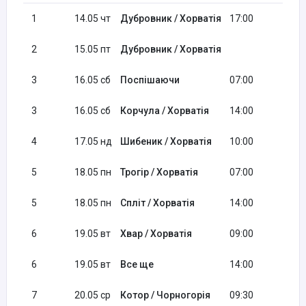
1
14.05 чт
Дубровник / Хорватія
17:00
2
15.05 пт
Дубровник / Хорватія
21
3
16.05 сб
Поспішаючи
07:00
12
3
16.05 сб
Корчула / Хорватія
14:00
23
4
17.05 нд
Шибеник / Хорватія
10:00
23
5
18.05 пн
Трогір / Хорватія
07:00
11
5
18.05 пн
Спліт / Хорватія
14:00
23
6
19.05 вт
Хвар / Хорватія
09:00
12
6
19.05 вт
Все ще
14:00
17
7
20.05 ср
Котор / Чорногорія
09:30
15