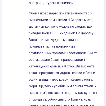
австрійці, і турецькі яничари.
Обов'язково варто почати знайомство з
визначними пам'ятками зі Старого міста,
дістатися до якого можна по сходах, що
складається з 1500 сходинок. По дорозі у
Вас з'явиться чудова можливість
помилуватися старовинними
зруйнованими храмами і бастіонами. В місті
розташовано безліч православних і
католицьких храмів. У Которі, Ви зможете
також прогулятися уздовж кріпосної стіни і
оцінити звідти всю красу чудового міста,
моря і гір, таких улюбленим альпіністами. У
число пам'яток також входять такі культові
споруди, як собор святого Тріпуна, храм