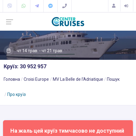
чт 14 трав. - чт 21 трав.
Круїз: 30 952 957
Головна
Croisi Europe
MV La Belle de l'Adriatique
Пошук
Про круїз
На жаль цей круїз тимчасово не доступний