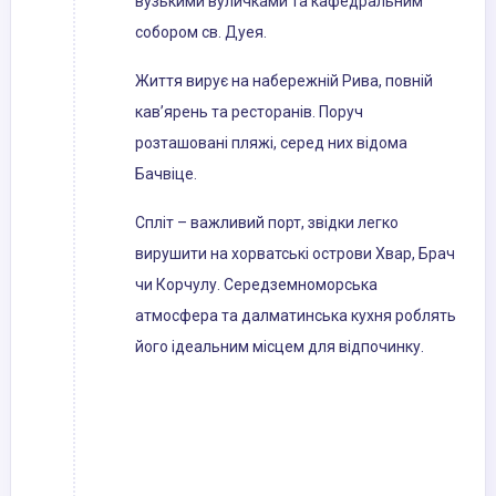
вузькими вуличками та кафедральним
собором св. Дуея.
Життя вирує на набережній Рива, повній
кав’ярень та ресторанів. Поруч
розташовані пляжі, серед них відома
Бачвіце.
Спліт – важливий порт, звідки легко
вирушити на хорватські острови Хвар, Брач
чи Корчулу. Середземноморська
атмосфера та далматинська кухня роблять
його ідеальним місцем для відпочинку.