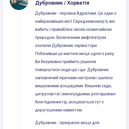
Дубровник / Хорватія
Дубровник - перлина Адріатики. Це один з
найкрасивіших міст Середземномор'я, він
вабить і приваблює своєю незвичайною
природою. Величезним амфітеатром
охопили Дубровник чарівні гори.
Побачивши це магічне місце одного разу,
Ви безумовно прийміть рішення
повернутися сюди ще і ще. Дубровник
наповнений ліричним настроєм і шалено
вишуканими асоціаціями. Вишневі сади,
цитрусові гаї і виноградники, розташовані
біля підніжжя гір, асоціюються тут з
дорогоцінним намистом.
Дубровник - прекрасне місце для