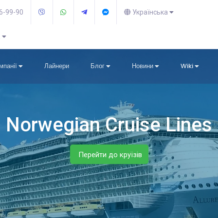
36-99-90
Українська
R
омпанії
Лайнери
Блог
Новини
Wiki
Norwegian Cruise Lines
Перейти до круїзів