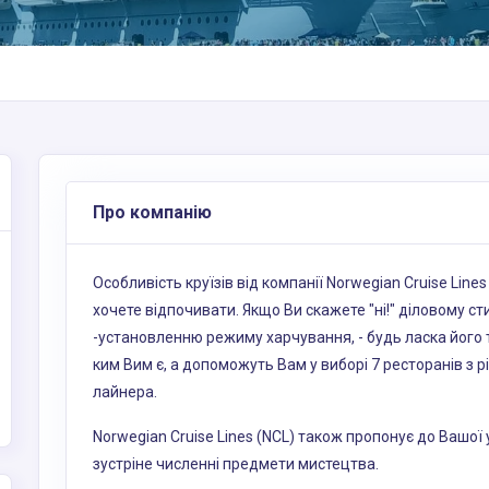
Про компанію
Особливість круїзів від компанії Norwegian Cruise Lines
хочете відпочивати. Якщо Ви скажете "ні!" діловому стил
-установленню режиму харчування, - будь ласка його та
ким Вим є, а допоможуть Вам у виборі 7 ресторанів з р
лайнера.
Norwegian Cruise Lines (NCL) також пропонує до Вашої у
зустріне численні предмети мистецтва.