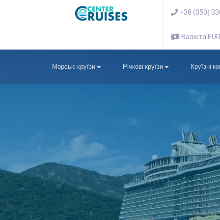
+38 (050) 3
Валюта EU
Морські круїзи
Річкові круїзи
Круїзні к