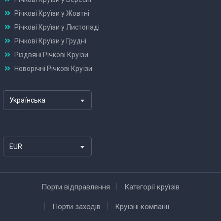
Річкові Круїзи у Жовтні
Річкові Круїзи у Листопаді
Річкові Круїзи у Грудні
Різдвяні Річкові Круїзи
Новорічні Річкові Круїзи
Українська
EUR
Порти відправлення
Категорії круїзів
Порти заходів
Круїзні компанії