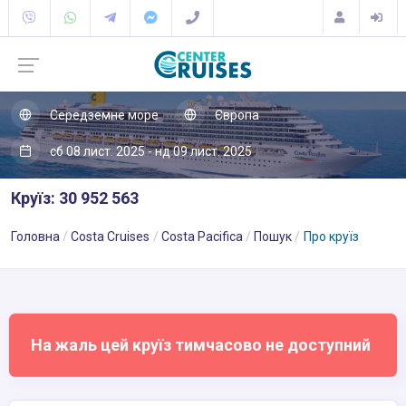
Середземне море
Європа
сб 08 лист. 2025 - нд 09 лист. 2025
Круїз: 30 952 563
Головна
Costa Cruises
Costa Pacifica
Пошук
Про круїз
На жаль цей круїз тимчасово не доступний