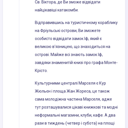
Св. Віктора, де Ви зможе відвідати
найцікавіші катакомби.
Відправившись на туристичному кораблику
на Фріульські острови, Ви зможете
особисто відвідати замок Іф, який є
великою в'язницею, що знаходиться на
острові. Майже всі знають замок Іф,
завдяки знаменитій книзі про графа Монте-
Крісто.
Культурними централі Марселя є Кур
Жюльєн і площа Жан Жореса, це також
сама молодіжна частина Марселя, адже
тут розташувалися цікаві книжкові та модні
неформальні магазини, клуби, кафе. А два
рази в тиждень (четвер і субота) на площі