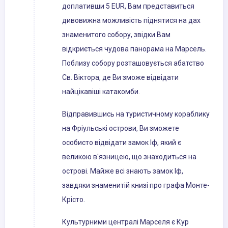
доплативши 5 EUR, Вам представиться
дивовижна можливість піднятися на дах
знаменитого собору, звідки Вам
відкриється чудова панорама на Марсель.
Поблизу собору розташовується абатство
Св. Віктора, де Ви зможе відвідати
найцікавіші катакомби.
Відправившись на туристичному кораблику
на Фріульські острови, Ви зможете
особисто відвідати замок Іф, який є
великою в'язницею, що знаходиться на
острові. Майже всі знають замок Іф,
завдяки знаменитій книзі про графа Монте-
Крісто.
Культурними централі Марселя є Кур