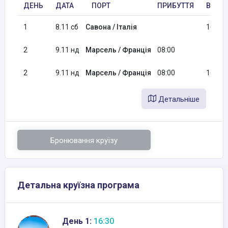
ДЕНЬ
ДАТА
ПОРТ
ПРИБУТТЯ
ВІДП
1
8.11 сб
Савона / Італія
16:30
2
9.11 нд
Марсель / Франція
08:00
2
9.11 нд
Марсель / Франція
08:00
16:30
Детальніше
Бронювання круїзу
Детальна круїзна програма
День 1:
16:30