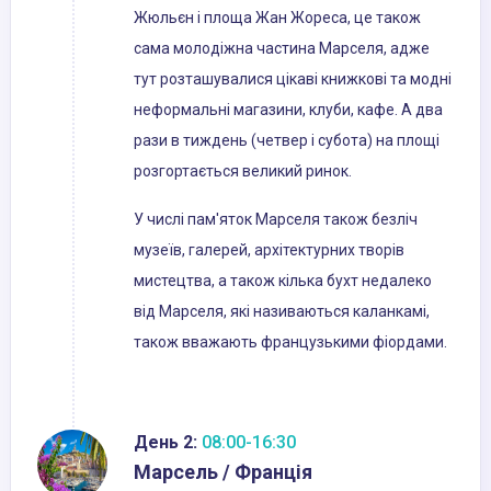
Жюльєн і площа Жан Жореса, це також
сама молодіжна частина Марселя, адже
тут розташувалися цікаві книжкові та модні
неформальні магазини, клуби, кафе. А два
рази в тиждень (четвер і субота) на площі
розгортається великий ринок.
У числі пам'яток Марселя також безліч
музеїв, галерей, архітектурних творів
мистецтва, а також кілька бухт недалеко
від Марселя, які називаються каланкамі,
також вважають французькими фіордами.
День 2:
08:00-16:30
Марсель / Франція