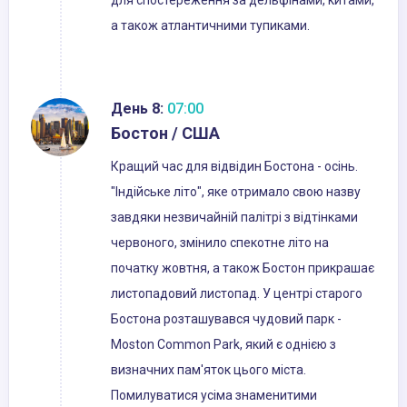
для спостереження за дельфінами, китами,
а також атлантичними тупиками.
День 8:
07:00
Бостон / США
Кращий час для відвідин Бостона - осінь.
"Індійське літо", яке отримало свою назву
завдяки незвичайній палітрі з відтінками
червоного, змінило спекотне літо на
початку жовтня, а також Бостон прикрашає
листопадовий листопад. У центрі старого
Бостона розташувався чудовий парк -
Moston Common Park, який є однією з
визначних пам'яток цього міста.
Помилуватися усіма знаменитими