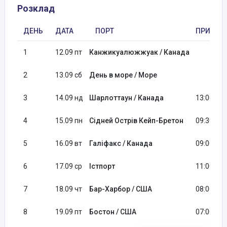
Розклад
ДЕНЬ
ДАТА
ПОРТ
ПРИБУТ
1
12.09 пт
Канжикуалюжжуак / Канада
2
13.09 сб
День в море / Море
3
14.09 нд
Шарлоттаун / Канада
13:00
4
15.09 пн
Сідней Острів Кейп-Бретон
09:30
5
16.09 вт
Галіфакс / Канада
09:00
6
17.09 ср
Істпорт
11:00
7
18.09 чт
Бар-Харбор / США
08:00
8
19.09 пт
Бостон / США
07:00