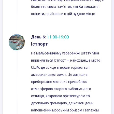
безліччю своїх пам'яток, які Ви зможете
оцінити, приїхавши в цій чудове місце.
День 6:
11:00-19:00
Істпорт
На мальовничому узбережжі штату Мен
вирізняється Істпорт — найсхідніше місто
США, де сонце вперше торкається
американської землі. Це затишне
прибережне містечко приваблює
атмосферою старого рибальського
селища, яскравою архітектурою та
дружньою громадою, де кожен день
наповнений морським бризом і запахом