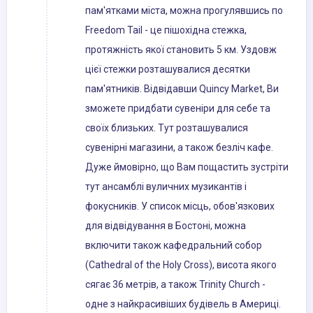
пам'ятками міста, можна прогулявшись по
Freedom Tail - це пішохідна стежка,
протяжність якої становить 5 км. Уздовж
цієї стежки розташувалися десятки
пам'ятників. Відвідавши Quincy Market, Ви
зможете придбати сувеніри для себе та
своїх близьких. Тут розташувалися
сувенірні магазини, а також безліч кафе.
Дуже ймовірно, що Вам пощастить зустріти
тут ансамблі вуличних музикантів і
фокусників. У список місць, обов'язкових
для відвідування в Бостоні, можна
включити також кафедральний собор
(Cathedral of the Holy Cross), висота якого
сягає 36 метрів, а також Trinity Church -
одне з найкрасивіших будівель в Америці.