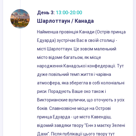
День 3:
13:00-20:00
Шарлоттаун / Канада
Найменша провінція Канади (Острів принца
Едуарда) зустрічає Вас в своїй столиці -
місті Шарлоттаун. Це зовсім маленький
місто відоме багатьом, як місце
народження Канадської конфедерації. Тут
дуже повільний темп життя і чарівна
атмосфера, яка зберегла в собі колоніальні
риси. Порадують Ваше око також і
Викторианские вулички, що оточують з усіх
боків. Славнозвісне місце на Острові
принца Едуарда - це місто Кавендіш,
відомий завдяки твору "Енн з маєтку Зелені
Дахи". Після публікації цього твору тут