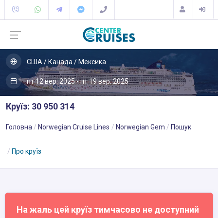
США / Канада / Мексика
пт 12 вер. 2025 - пт 19 вер. 2025
Круїз: 30 950 314
Головна
Norwegian Cruise Lines
Norwegian Gem
Пошук
Про круїз
На жаль цей круїз тимчасово не доступний