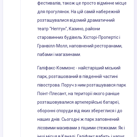
фестивалів, також це просто відмінне місце
для прогулянок. На цій самій набережній
розташувалися відомий драматичний
театр "Нептун", Казино, райони
старовинних будівель Хісторі-Пропертіс і
Гранвілл-Молл, наповнений ресторанами,
пабами і магазинами.
Галіфакс-Коммонс - найстаріший міський
парк, розташований в південній частині
півострова. Поруч з ним розташувався парк
Поінт-Плесант, на території якого раніше
розташовувалися артилерійські батареї,
оборонні споруди від яких збереглися і до
наших днів. Сьогодні ж парк заповнений
лісовими масивами з пішими стежками. Як і
інші місця в Канаді, Галіфакс вабить і чарує