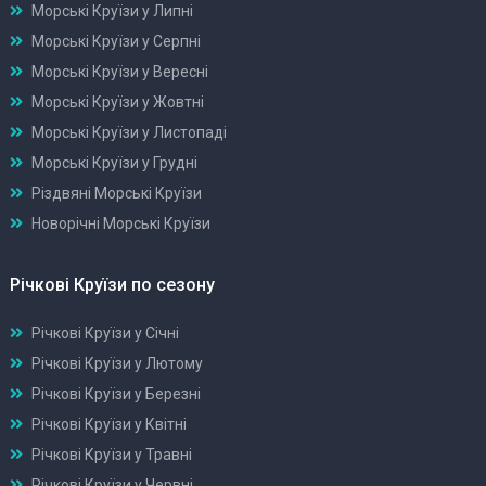
Морські Круїзи у Липні
Морські Круїзи у Серпні
Морські Круїзи у Вересні
Морські Круїзи у Жовтні
Морські Круїзи у Листопаді
Морські Круїзи у Грудні
Різдвяні Морські Круїзи
Новорічні Морські Круїзи
Річкові Круїзи по сезону
Річкові Круїзи у Січні
Річкові Круїзи у Лютому
Річкові Круїзи у Березні
Річкові Круїзи у Квітні
Річкові Круїзи у Травні
Річкові Круїзи у Червні