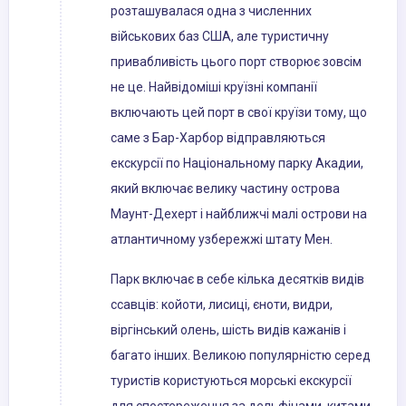
розташувалася одна з численних
військових баз США, але туристичну
привабливість цього порт створює зовсім
не це. Найвідоміші круїзні компанії
включають цей порт в свої круїзи тому, що
саме з Бар-Харбор відправляються
екскурсії по Національному парку Акадии,
який включає велику частину острова
Маунт-Дехерт і найближчі малі острови на
атлантичному узбережжі штату Мен.
Парк включає в себе кілька десятків видів
ссавців: койоти, лисиці, єноти, видри,
віргінський олень, шість видів кажанів і
багато інших. Великою популярністю серед
туристів користуються морські екскурсії