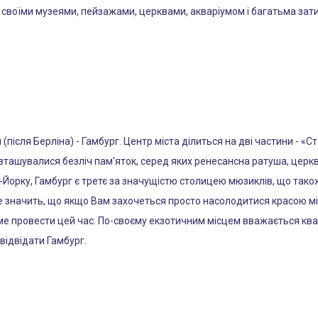
 своїми музеями, пейзажами, церквами, акваріумом і багатьма зат
ісля Берліна) - Гамбург. Центр міста ділиться на дві частини - «Ста
озташувалися безліч пам'яток, серед яких ренесансна ратуша, церкв
Йорку, Гамбург є третє за значущістю столицею мюзиклів, що так
е значить, що якщо Вам захочеться просто насолодитися красою мі
саме провести цей час. По-своєму екзотичним місцем вважається кв
ідвідати Гамбург.