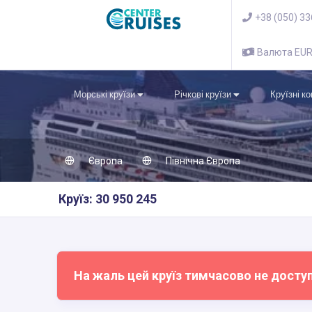
+38 (050) 3
Валюта EU
Морські круїзи
Річкові круїзи
Круїзні к
Європа
Північна Європа
Круїз: 30 950 245
На жаль цей круїз тимчасово не досту