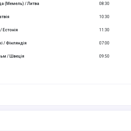
а (Мемель) / Литва
08:30
атвія
10:30
/ Естонія
11:30
кі / Фінляндія
07:00
ьм / Швеція
09:50