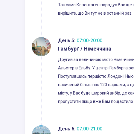
Так само Копенгаген порадує Вас ще і
вирішите, що Ви тут не в останній раз.
День 5:
07:00-20:00
Гамбурґ / Німеччина
Другий за величиною місто Німеччини (п
Альстер в Ельбу. У центрі Гамбурга р
Поступившись першістю Лондон і Нью-
насичений більш ніж 120 парками, а ц
місту, у Вас буде широкий вибір, де 
пропустити якщо вже Вам пощастило в
День 6:
07:00-21:00