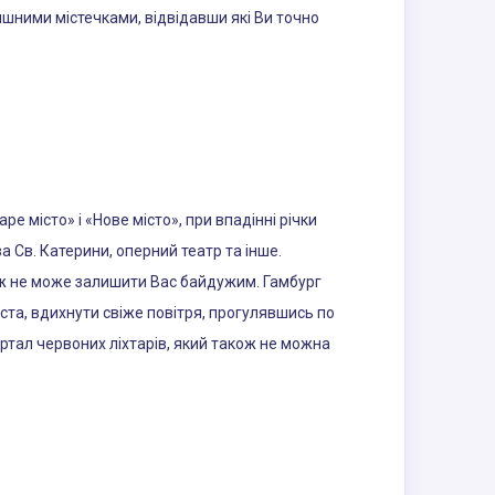
ишними містечками, відвідавши які Ви точно
ре місто» і «Нове місто», при впадінні річки
а Св. Катерини, оперний театр та інше.
ож не може залишити Вас байдужим. Гамбург
ста, вдихнути свіже повітря, прогулявшись по
артал червоних ліхтарів, який також не можна