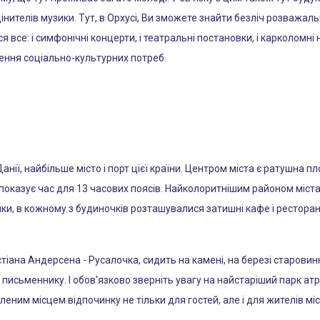
цінителів музики. Тут, в Орхусі, Ви зможете знайти безліч розважал
я все: і симфонічні концерти, і театральні постановки, і карколомні 
лення соціально-культурних потреб.
анії, найбільше місто і порт цієї країни. Центром міста є ратушна п
 показує час для 13 часових поясів. Найколоритнішим районом міста
и, в кожному з будиночків розташувалися затишні кафе і ресторани.
ана Андерсена - Русалочка, сидить на камені, на березі старовинної
 письменнику. І обов'язково зверніть увагу на найстаріший парк атрак
леним місцем відпочинку не тільки для гостей, але і для жителів міс