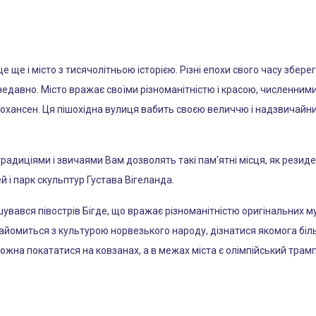
це ще і місто з тисячолітньою історією. Різні епохи свого часу збере
недавно. Місто вражає своїми різноманітністю і красою, численним
хансен. Ця пішохідна вулиця вабить своєю величчю і надзвичайним
радиціями і звичаями Вам дозволять такі пам'ятні місця, як резиде
 і парк скульптур Густава Вігеланда.
увався півострів Бігде, що вражає різноманітністю оригінальних муз
йомиться з культурою норвезького народу, дізнатися якомога більше
можна покататися на ковзанах, а в межах міста є олімпійський трам