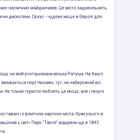
ьних і музичних майданчиків. Це місто задовольнить
нічні дискотеки. Орхус - чудове місце в Європі для
лоща, на якій розташована міська Ратуша. На башті
 вважається порт Нюхавн, тут, на набережній всі
 Не тільки туристи люблять це місце, але і творчі
 гавані і є візитною карткою міста. Крім усього в
ціонів у світі. Парк "Тіволі" відкрили ще в 1843
та.