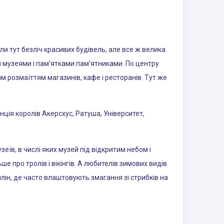
гли тут безліч красивих будівель, але все ж велика
и музеями і пам'ятками пам'ятниками. По центру
 розмаїттям магазинів, кафе і ресторанів. Тут же
нція королів Акерсхус, Ратуша, Університет,
еїв, в числі яких музей під відкритим небом і
 про тролів і вікінгів. А любителів зимових видів
плін, де часто влаштовують змагання зі стрибків на