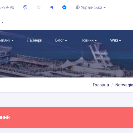
36-99-90
Українська
R
омпанії
Лайнери
Блог
Новини
Wiki
Головна
Norwegia
пний