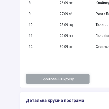
8
26.09 пт
Клайпед
9
27.09 сб
Рига / Л
10
28.09 нд
Таллінн 
11
29.09 пн
Гельсін
12
30.09 вт
Стокгол
Бронювання круїзу
Детальна круїзна програма