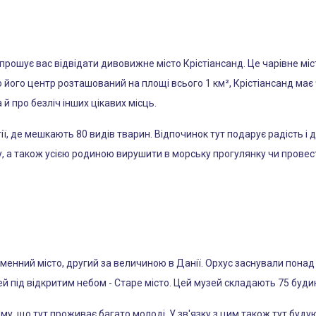
рошує вас відвідати дивовижне місто Крістіансанд. Це чарівне міст
що його центр розташований на площі всього 1 км², Крістіансанд ма
 й про безліч інших цікавих місць.
ї, де мешкають 80 видів тварин. Відпочинок тут подарує радість і д
ку, а також усією родиною вирушити в морську прогулянку чи прове
енний місто, другий за величиною в Данії. Орхус заснували понад т
й під відкритим небом - Старе місто. Цей музей складають 75 будинк
, що тут проживає багато молоді. У зв'язку з цим також тут будуют