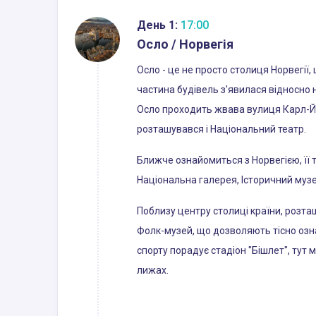
День 1:
17:00
Осло / Норвегія
Осло - це не просто столиця Норвегії, 
частина будівель з'явилася відносно 
Осло проходить жвава вулиця Карл-Йо
розташувався і Національний театр.
Ближче ознайомиться з Норвегією, її т
Національна галерея, Історичний музей
Поблизу центру столиці країни, розташ
Фолк-музей, що дозволяють тісно озна
спорту порадує стадіон "Бішлет", тут 
лижах.