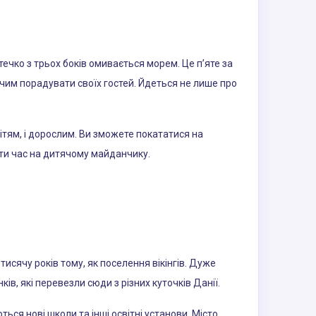
ечко з трьох боків омивається морем. Це п’яте за
є чим порадувати своїх гостей. Йдеться не лише про
ітям, і дорослим. Ви зможете покататися на
сти час на дитячому майданчику.
исячу років тому, як поселення вікінгів. Дуже
ів, які перевезли сюди з різних куточків Данії.
ься нові школи та інші освітні установи. Місто