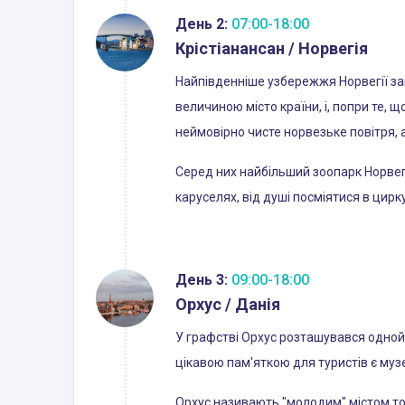
День 2:
07:00-18:00
Крістіанансан / Норвегія
Найпівденніше узбережжя Норвегії зап
величиною місто країни, і, попри те, 
неймовірно чисте норвезьке повітря, а
Серед них найбільший зоопарк Норвегі
каруселях, від душі посміятися в цир
День 3:
09:00-18:00
Орхус / Данія
У графстві Орхус розташувався однойм
цікавою пам'яткою для туристів є музе
Орхус називають "молодим" містом тому