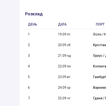
Розклад
ДЕНЬ
ДАТА
ПОРТ
1
19.09 пт
Осло / 
2
20.09 сб
Крістіа
3
21.09 нд
Орхус /
4
22.09 пн
Копенга
5
23.09 вт
Гамбурґ
6
24.09 ср
Варнем
7
25.09 чт
Гдиня /