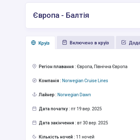
Європа - Балтія
Включено в круїз
Дода
Круїз
Регіон плавання :
Європа, Північна Європа
Компанія :
Norwegian Cruise Lines
Лайнер :
Norwegian Dawn
Дата початку :
пт 19 вер. 2025
Дата закінчення :
вт 30 вер. 2025
Кількість ночей :
11 ночей