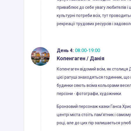
приваблює до себе увагу любителів і 
культурні потреби всіх, тут проводитьс
рекреації трудових ресурсів і задово
День 4:
08:00-19:00
Копенгаген / Данія
Копенгаген відомий всім, як столиця Д
цієї ратуші знаходяться годинник, що
будинки сяють всіма кольорами веселк
персони - фотографи, художники.
Бронзовий персонаж казки Ганса Христі
центрі міста стоїть пам'ятник і самому
році, але до цих пір залишається улюб