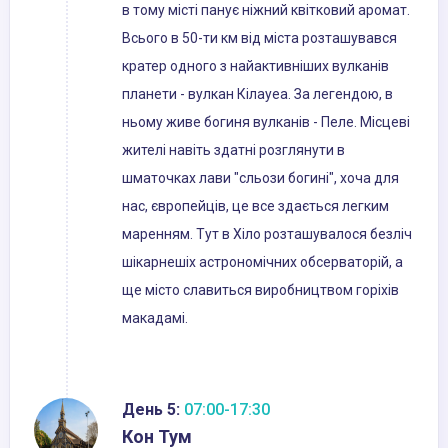
в тому місті панує ніжний квітковий аромат.
Всього в 50-ти км від міста розташувався
кратер одного з найактивніших вулканів
планети - вулкан Кілауеа. За легендою, в
ньому живе богиня вулканів - Пеле. Місцеві
жителі навіть здатні розглянути в
шматочках лави "сльози богині", хоча для
нас, європейців, це все здається легким
маренням. Тут в Хіло розташувалося безліч
шікарнешіх астрономічних обсерваторій, а
ще місто славиться виробництвом горіхів
макадамі.
День 5:
07:00-17:30
Кон Тум