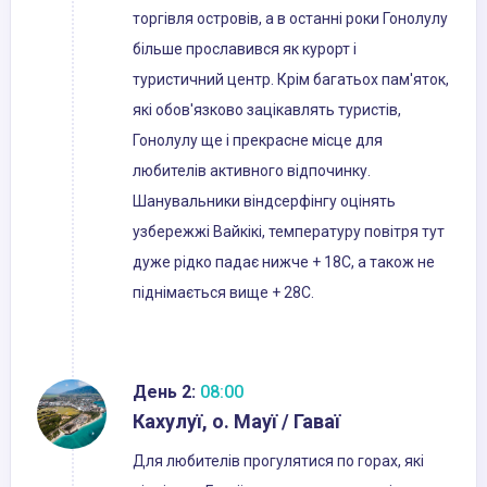
торгівля островів, а в останні роки Гонолулу
більше прославився як курорт і
туристичний центр. Крім багатьох пам'яток,
які обов'язково зацікавлять туристів,
Гонолулу ще і прекрасне місце для
любителів активного відпочинку.
Шанувальники віндсерфінгу оцінять
узбережжі Вайкікі, температуру повітря тут
дуже рідко падає нижче + 18С, а також не
піднімається вище + 28С.
День 2:
08:00
Кахулуї, о. Мауї / Гаваї
Для любителів прогулятися по горах, які