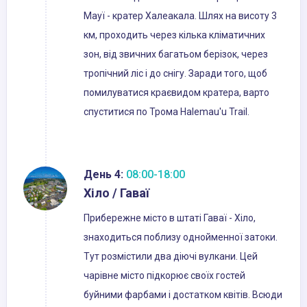
Мауї - кратер Халеакала. Шлях на висоту 3
км, проходить через кілька кліматичних
зон, від звичних багатьом берізок, через
тропічний ліс і до снігу. Заради того, щоб
помилуватися краєвидом кратера, варто
спуститися по Трома Halemau'u Trail.
День 4:
08:00-18:00
Хіло / Гаваї
Прибережне місто в штаті Гаваї - Хіло,
знаходиться поблизу однойменної затоки.
Тут розмістили два діючі вулкани. Цей
чарівне місто підкорює своїх гостей
буйними фарбами і достатком квітів. Всюди