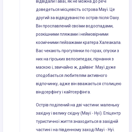
відвідали Гаваї, як не можна до речі
доведеться місцевість острова Мауї. Це
другий за відвідуваністю острів після Оаху.
Він прославлений своїми водоспадами,
розкішними пляжами і неймовірними
космічними пейзажами кратера Халеакала.
Вас чекають прогулянки по горах, спуски з
них на гірських велосипедах, пірнання з
маскою і, звичайно ж, дайвінг. Мауї дуже
сподобається любителям активного
відпочинку, адже він вважається столицею
віндсерфінгу і кайтсерфінга.
Острів поділений на дві частини: маленьку
західну і велику східну (Мауї - Нуї). Епіцентр
туристичної життя знаходиться в західній
частині і на південному заході Мауї - Нуї.