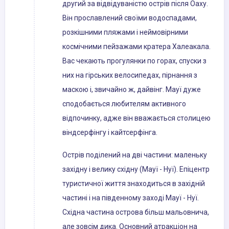
другий за відвідуваністю острів після Оаху.
Він прославлений своїми водоспадами,
розкішними пляжами і неймовірними
космічними пейзажами кратера Халеакала.
Вас чекають прогулянки по горах, спуски з
них на гірських велосипедах, пірнання з
маскою і, звичайно ж, дайвінг. Мауї дуже
сподобається любителям активного
відпочинку, адже він вважається столицею
віндсерфінгу і кайтсерфінга.
Острів поділений на дві частини: маленьку
західну і велику східну (Мауї - Нуї). Епіцентр
туристичної життя знаходиться в західній
частині і на південному заході Мауї - Нуї.
Східна частина острова більш мальовнича,
але зовсім дика. Основний атракціон на