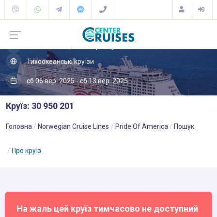
Океанія
Гавайські острови / Французька Полінезія
Тихоокеанські круїзи
сб 06 вер. 2025 - сб 13 вер. 2025
Круїз: 30 950 201
Головна
Norwegian Cruise Lines
Pride Of America
Пошук
Про круїз
На жаль цей круїз тимчасово не доступний