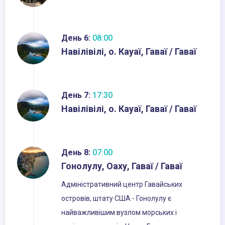
День 6:
08:00
Навілівілі, о. Кауаї, Гаваї / Гаваї
День 7:
17:30
Навілівілі, о. Кауаї, Гаваї / Гаваї
День 8:
07:00
Гонолулу, Оаху, Гаваї / Гаваї
Адміністративний центр Гавайських
островів, штату США - Гонолулу є
найважливішим вузлом морських і