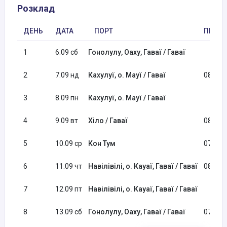
Розклад
ДЕНЬ
ДАТА
ПОРТ
ПРИБУ
1
6.09 сб
Гонолулу, Оаху, Гаваї / Гаваї
2
7.09 нд
Кахулуї, о. Мауї / Гаваї
08:00
3
8.09 пн
Кахулуї, о. Мауї / Гаваї
4
9.09 вт
Хіло / Гаваї
08:00
5
10.09 ср
Кон Тум
07:00
6
11.09 чт
Навілівілі, о. Кауаї, Гаваї / Гаваї
08:00
7
12.09 пт
Навілівілі, о. Кауаї, Гаваї / Гаваї
8
13.09 сб
Гонолулу, Оаху, Гаваї / Гаваї
07:00