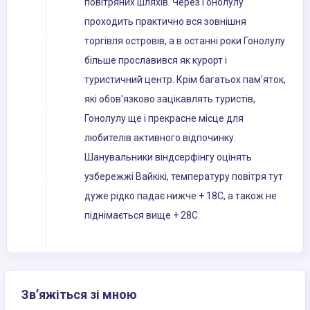
повітряних шляхів. Через Гонолулу
проходить практично вся зовнішня
торгівля островів, а в останні роки Гонолулу
більше прославився як курорт і
туристичний центр. Крім багатьох пам'яток,
які обов'язково зацікавлять туристів,
Гонолулу ще і прекрасне місце для
любителів активного відпочинку.
Шанувальники віндсерфінгу оцінять
узбережжі Вайкікі, температуру повітря тут
дуже рідко падає нижче + 18С, а також не
піднімається вище + 28С.
Зв’яжіться зі мною