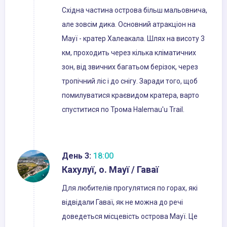
Східна частина острова більш мальовнича,
але зовсім дика. Основний атракціон на
Мауї - кратер Халеакала. Шлях на висоту 3
км, проходить через кілька кліматичних
зон, від звичних багатьом берізок, через
тропічний ліс і до снігу. Заради того, щоб
помилуватися краєвидом кратера, варто
спуститися по Трома Halemau'u Trail.
День 3:
18:00
Кахулуї, о. Мауї / Гаваї
Для любителів прогулятися по горах, які
відвідали Гаваї, як не можна до речі
доведеться місцевість острова Мауї. Це