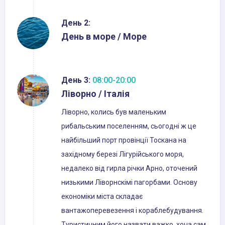
День 2:
День в море / Море
День 3:
08:00-20:00
Ліворно / Італія
Ліворно, колись був маленьким
рибальським поселенням, сьогодні ж це
найбільший порт провінції Тоскана на
західному березі Лігурійського моря,
недалеко від гирла річки Арно, оточений
низькими Ліворнскімі пагорбами. Основу
економіки міста складає
вантажоперевезення і кораблебудування.
Туристичним його назвати важко, хоча сам