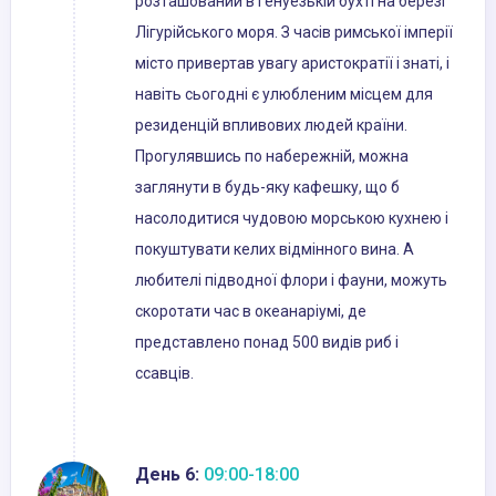
розташований в Генуезькій бухті на березі
Лігурійського моря. З часів римської імперії
місто привертав увагу аристократії і знаті, і
навіть сьогодні є улюбленим місцем для
резиденцій впливових людей країни.
Прогулявшись по набережній, можна
заглянути в будь-яку кафешку, що б
насолодитися чудовою морською кухнею і
покуштувати келих відмінного вина. А
любителі підводної флори і фауни, можуть
скоротати час в океанаріумі, де
представлено понад 500 видів риб і
ссавців.
День 6:
09:00-18:00