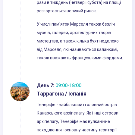
рази в тиждень (четвер і субота) на площі
розгортається великий ринок.
У числі пам'яток Марселя також безліч
музеїв, галерей, архітектурних творів
мистецтва, а також кілька бухт недалеко
від Марселя, які називаються каланкамі,
також вважають французькими фіордами.
День 7:
09:00-18:00
Таррагона / Іспанія
Тенеріфе - найбільший і головний острів
Канарського архіпелагу. Як і інші острови
архіпелагу, Тенеріфе має вулканічне
походження і основну частину території