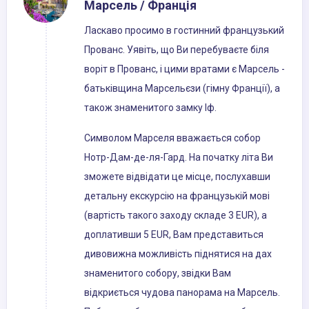
Марсель / Франція
Ласкаво просимо в гостинний французький
Прованс. Уявіть, що Ви перебуваєте біля
воріт в Прованс, і цими вратами є Марсель -
батьківщина Марсельєзи (гімну Франції), а
також знаменитого замку Іф.
Символом Марселя вважається собор
Нотр-Дам-де-ля-Гард. На початку літа Ви
зможете відвідати це місце, послухавши
детальну екскурсію на французькій мові
(вартість такого заходу складе 3 EUR), а
доплативши 5 EUR, Вам представиться
дивовижна можливість піднятися на дах
знаменитого собору, звідки Вам
відкриється чудова панорама на Марсель.