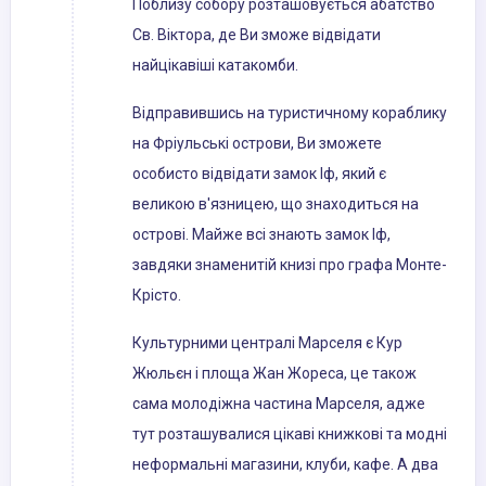
Поблизу собору розташовується абатство
Св. Віктора, де Ви зможе відвідати
найцікавіші катакомби.
Відправившись на туристичному кораблику
на Фріульські острови, Ви зможете
особисто відвідати замок Іф, який є
великою в'язницею, що знаходиться на
острові. Майже всі знають замок Іф,
завдяки знаменитій книзі про графа Монте-
Крісто.
Культурними централі Марселя є Кур
Жюльєн і площа Жан Жореса, це також
сама молодіжна частина Марселя, адже
тут розташувалися цікаві книжкові та модні
неформальні магазини, клуби, кафе. А два