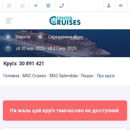
Європа
Середземне море
сб 20 вер. 2025 - сб 27 вер. 2025
Круїз: 30 891 421
Головна
MSC Cruises
MSC Splendida
Пошук
Про круїз
На жаль цей круїз тимчасово не доступний