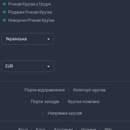
Річкові Круїзи у Грудні
Різдвяні Річкові Круїзи
Новорічні Річкові Круїзи
Українська
EUR
Порти відправлення
Категорії круїзів
Порти заходів
Круїзні компанії
Напрямки круїзів
Акції
Блог
Контакти
Новини
Wiki