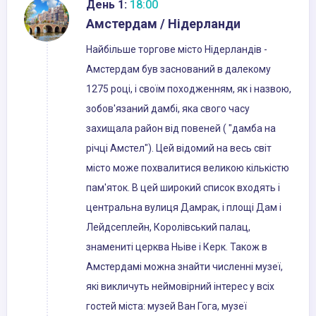
День 1:
18:00
Амстердам / Нідерланди
Найбільше торгове місто Нідерландів -
Амстердам був заснований в далекому
1275 році, і своїм походженням, як і назвою,
зобов'язаний дамбі, яка свого часу
захищала район від повеней ( "дамба на
річці Амстел"). Цей відомий на весь світ
місто може похвалитися великою кількістю
пам'яток. В цей широкий список входять і
центральна вулиця Дамрак, і площі Дам і
Лейдсеплейн, Королівський палац,
знамениті церква Ньіве і Керк. Також в
Амстердамі можна знайти численні музеї,
які викличуть неймовірний інтерес у всіх
гостей міста: музей Ван Гога, музеї