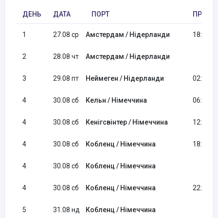
ДЕНЬ
ДАТА
ПОРТ
ПРИБУ
1
27.08 ср
Амстердам / Нідерланди
18:00
2
28.08 чт
Амстердам / Нідерланди
3
29.08 пт
Неймеген / Нідерланди
02:00
4
30.08 сб
Кельн / Німеччина
06:00
4
30.08 сб
Кенігсвінтер / Німеччина
12:00
4
30.08 сб
Кобленц / Німеччина
18:00
4
30.08 сб
Кобленц / Німеччина
4
30.08 сб
Кобленц / Німеччина
22:00
5
31.08 нд
Кобленц / Німеччина