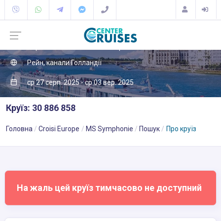
Європа
Північна Європа
Рейн, канали Голландії
ср 27 серп. 2025 - ср 03 вер. 2025
Круїз: 30 886 858
Головна
Croisi Europe
MS Symphonie
Пошук
Про круїз
На жаль цей круїз тимчасово не доступний