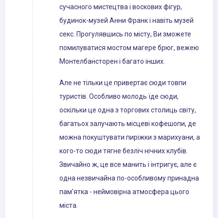
сучасного мистецтва і воскових фігур,
будинок-музей Анни Франк і навіть музей
секс. Прогулявшись по місту, Ви зможете
помилуватися мостом магере брюг, вежею
Монтелбансторен і багато інших.
Але не тільки це привертає сюди товпи
туристів. Особливо молодь їде сюди,
оскільки це одна з торгових столиць світу,
багатьох залучають місцеві кофешопи, де
можна покуштувати пиріжки з марихуани, а
кого-то сюди тягне безліч нічних клубів.
Звичайно ж, це все манить і інтригує, але є
одна незвичайна по-особливому принадна
пам'ятка - неймовірна атмосфера цього
міста.