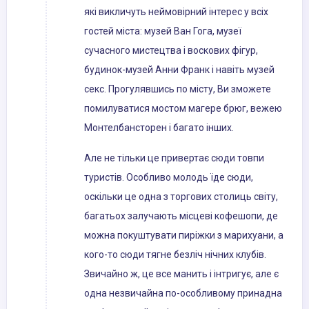
які викличуть неймовірний інтерес у всіх
гостей міста: музей Ван Гога, музеї
сучасного мистецтва і воскових фігур,
будинок-музей Анни Франк і навіть музей
секс. Прогулявшись по місту, Ви зможете
помилуватися мостом магере брюг, вежею
Монтелбансторен і багато інших.
Але не тільки це привертає сюди товпи
туристів. Особливо молодь їде сюди,
оскільки це одна з торгових столиць світу,
багатьох залучають місцеві кофешопи, де
можна покуштувати пиріжки з марихуани, а
кого-то сюди тягне безліч нічних клубів.
Звичайно ж, це все манить і інтригує, але є
одна незвичайна по-особливому принадна