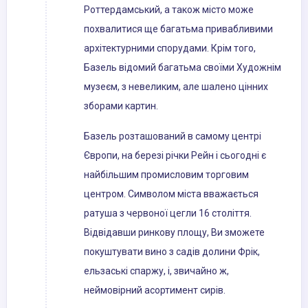
Роттердамський, а також місто може
похвалитися ще багатьма привабливими
архітектурними спорудами. Крім того,
Базель відомий багатьма своїми Художнім
музеєм, з невеликим, але шалено цінних
зборами картин.
Базель розташований в самому центрі
Європи, на березі річки Рейн і сьогодні є
найбільшим промисловим торговим
центром. Символом міста вважається
ратуша з червоної цегли 16 століття.
Відвідавши ринкову площу, Ви зможете
покуштувати вино з садів долини Фрік,
ельзаські спаржу, і, звичайно ж,
неймовірний асортимент сирів.