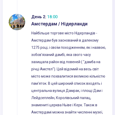
День 2:
18:00
Амстердам / Нідерланди
Найбільше торгове місто Нідерландів -
Амстердам був заснований в далекому
1275 році, і своїм походженням, як і назвою,
зобов'язаний дамбі, яка свого часу
захищала район від повеней ( "дамба на
річці Амстел"). Цей відомий на весь світ
місто може похвалитися великою кількістю
пам'яток. В цей широкий список входять і
центральна вулиця Дамрак, і площі Дам і
Лейдсеплейн, Королівський палац,
знамениті церква Ньіве і Керк. Також в
Амстердамі можна знайти численні музеї,