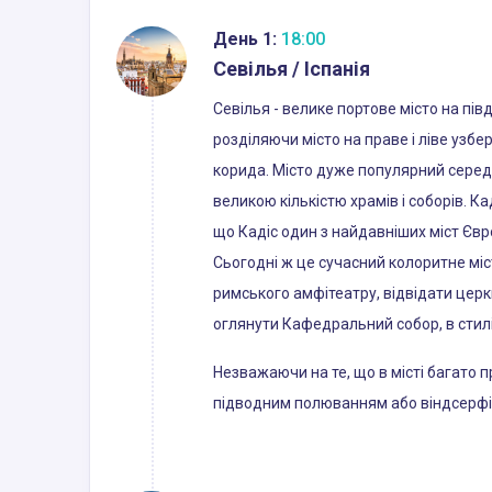
День 1:
18:00
Севілья / Іспанія
Севілья - велике портове місто на півд
розділяючи місто на праве і ліве узб
корида. Місто дуже популярний серед 
великою кількістю храмів і соборів. К
що Кадіс один з найдавніших міст Євр
Сьогодні ж це сучасний колоритне міст
римського амфітеатру, відвідати церк
оглянути Кафедральний собор, в стилі
Незважаючи на те, що в місті багато
підводним полюванням або віндсерфі