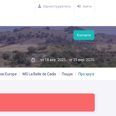
Зареєструватися
Зайти
Контакти
чт 18 вер. 2025 - чт 25 вер. 2025
oisi Europe
MS La Belle de Cadix
Пошук
Про круїз