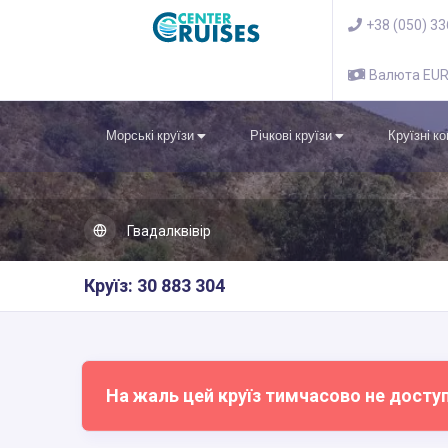
+38 (050) 3
Валюта EU
Морські круїзи
Річкові круїзи
Круїзні к
Гвадалквівір
Круїз: 30 883 304
На жаль цей круїз тимчасово не досту