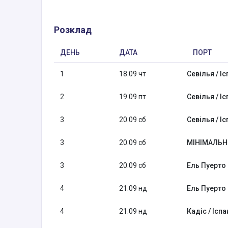
Розклад
ДЕНЬ
ДАТА
ПОРТ
1
18.09 чт
Севілья / Іс
2
19.09 пт
Севілья / Іс
3
20.09 сб
Севілья / Іс
3
20.09 сб
МІНІМАЛЬН
3
20.09 сб
Ель Пуерто 
4
21.09 нд
Ель Пуерто 
4
21.09 нд
Кадіс / Іспа