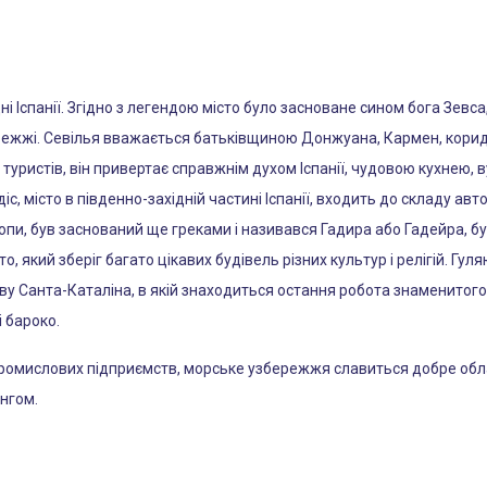
ні Іспанії. Згідно з легендою місто було засноване сином бога Зевса
ережжі. Севілья вважається батьківщиною Донжуана, Кармен, кориди
туристів, він привертає справжнім духом Іспанії, чудовою кухнею,
адіс, місто в південно-західній частині Іспанії, входить до складу 
опи, був заснований ще греками і називався Гадира або Гадейра, б
о, який зберіг багато цікавих будівель різних культур і релігій. Г
ву Санта-Каталіна, в якій знаходиться остання робота знаменитого
 бароко.
 промислових підприємств, морське узбережжя славиться добре о
нгом.