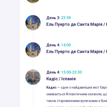
День 3:
23:59
Ель Пуерто де Санта Марія / 
День 4:
14:00
Ель Пуерто де Санта Марія / 
День 4:
15:00-23:30
Кадіс / Іспанія
Кадис
— одне з найдавніших міст Євро
омивається Атлантичним океаном, що н
також старовинними вуличками з біли