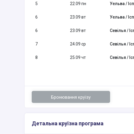
5
22.09 пн
Уельва / Іс
6
23.09 вт
Уельва / Іс
6
23.09 вт
Севілья / Іс
7
24.09 ср
Севілья / Іс
8
25.09 чт
Севілья / Іс
Бронювання круїзу
Детальна круїзна програма