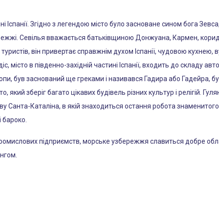
ні Іспанії. Згідно з легендою місто було засноване сином бога Зевса
ережжі. Севілья вважається батьківщиною Донжуана, Кармен, кориди
туристів, він привертає справжнім духом Іспанії, чудовою кухнею,
адіс, місто в південно-західній частині Іспанії, входить до складу 
опи, був заснований ще греками і називався Гадира або Гадейра, б
о, який зберіг багато цікавих будівель різних культур і релігій. Г
ву Санта-Каталіна, в якій знаходиться остання робота знаменитого
 бароко.
 промислових підприємств, морське узбережжя славиться добре о
нгом.