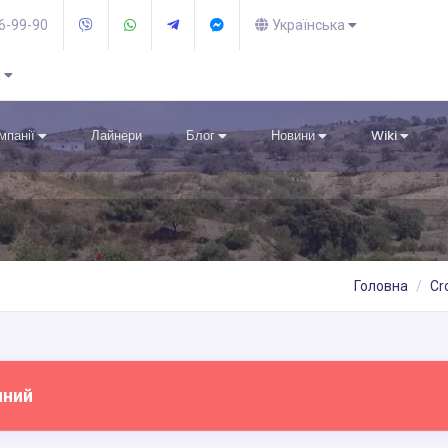
36-99-90
Українська
R
омпанії
Лайнери
Блог
Новини
Wiki
Головна
Cr
пний