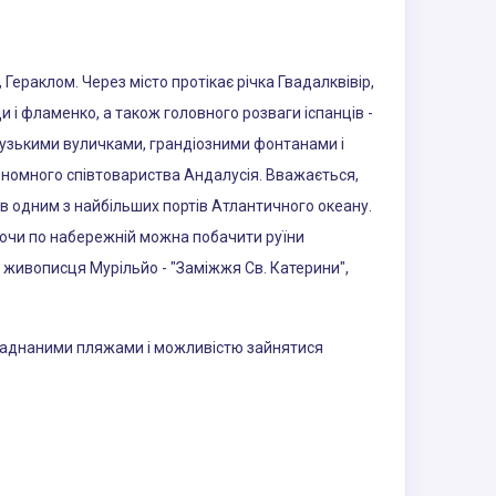
, Гераклом. Через місто протікає річка Гвадалквівір,
 і фламенко, а також головного розваги іспанців -
 вузькими вуличками, грандіозними фонтанами і
автономного співтовариства Андалусія. Вважається,
ув одним з найбільших портів Атлантичного океану.
уляючи по набережній можна побачити руїни
 живописця Мурільйо - "Заміжжя Св. Катерини",
бладнаними пляжами і можливістю зайнятися