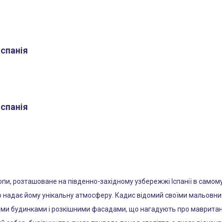
Іспанія
Іспанія
пи, розташоване на південно-західному узбережжі Іспанії в самому с
адає йому унікальну атмосферу. Кадис відомий своїми мальовничим
ми будинками і розкішними фасадами, що нагадують про мавританськ