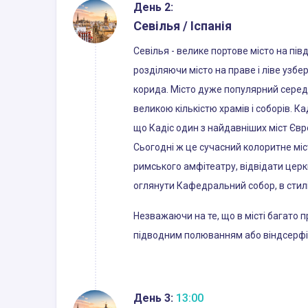
День 2:
Севілья / Іспанія
Севілья - велике портове місто на півд
розділяючи місто на праве і ліве узб
корида. Місто дуже популярний серед 
великою кількістю храмів і соборів. К
що Кадіс один з найдавніших міст Євр
Сьогодні ж це сучасний колоритне міст
римського амфітеатру, відвідати церк
оглянути Кафедральний собор, в стилі
Незважаючи на те, що в місті багато
підводним полюванням або віндсерфі
День 3:
13:00