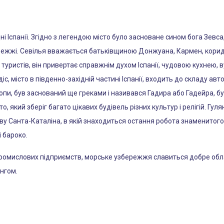
ні Іспанії. Згідно з легендою місто було засноване сином бога Зевса
ережжі. Севілья вважається батьківщиною Донжуана, Кармен, кориди
туристів, він привертає справжнім духом Іспанії, чудовою кухнею,
адіс, місто в південно-західній частині Іспанії, входить до складу 
опи, був заснований ще греками і називався Гадира або Гадейра, б
о, який зберіг багато цікавих будівель різних культур і релігій. Г
ву Санта-Каталіна, в якій знаходиться остання робота знаменитого
 бароко.
 промислових підприємств, морське узбережжя славиться добре о
нгом.