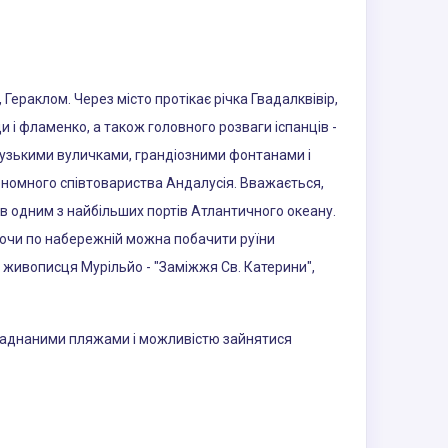
, Гераклом. Через місто протікає річка Гвадалквівір,
 і фламенко, а також головного розваги іспанців -
 вузькими вуличками, грандіозними фонтанами і
автономного співтовариства Андалусія. Вважається,
ув одним з найбільших портів Атлантичного океану.
уляючи по набережній можна побачити руїни
 живописця Мурільйо - "Заміжжя Св. Катерини",
бладнаними пляжами і можливістю зайнятися