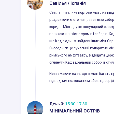
Севілья / Іспанія
Севілья - велике портове місто на півд
розділяючи місто на праве і ліве узб
корида. Місто дуже популярний серед 
великою кількістю храмів і соборів. К
що Кадіс один з найдавніших міст Євр
Сьогодні ж це сучасний колоритне міст
римського амфітеатру, відвідати церк
оглянути Кафедральний собор, в стилі
Незважаючи на те, що в місті багато
підводним полюванням або віндсерфі
День 3:
15:30-17:30
МІНІМАЛЬНИЙ ОСТРІВ