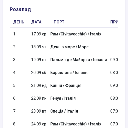
Розклад
ДЕНЬ
ДАТА
ПОРТ
ПРИБУТ
1
17.09 ср
Рим (Civitavecchia) / Італія
2
18.09 чт
День в море / Море
3
19.09 пт
Пальма де Майорка / Іспанія
09:00
4
20.09 сб
Барселона / Іспанія
08:00
5
21.09 нд
Канни / Франція
09:00
6
22.09 пн
Генуя / Італія
08:00
7
23.09 вт
Спеція / Італія
07:00
8
24.09 ср
Рим (Civitavecchia) / Італія
07:00