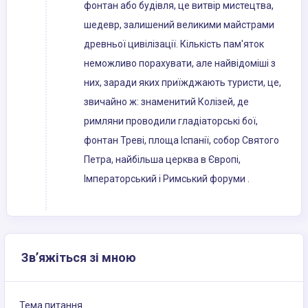
фонтан або будівля, це витвір мистецтва,
шедевр, залишений великими майстрами
древньої цивілізації. Кількість пам'яток
неможливо порахувати, але найвідоміші з
них, заради яких приїжджають туристи, це,
звичайно ж: знаменитий Колізей, де
римляни проводили гладіаторські бої,
фонтан Треві, площа Іспанії, собор Святого
Петра, найбільша церква в Європі,
Імператорський і Римський форуми .
Зв’яжіться зі мною
Тема питання