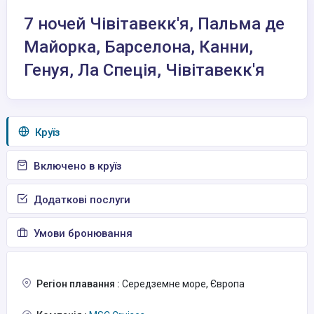
7 ночей Чівітавекк'я, Пальма де
Майорка, Барселона, Канни,
Генуя, Ла Спеція, Чівітавекк'я
Круїз
Включено в круїз
Додаткові послуги
Умови бронювання
Регіон плавання :
Середземне море, Європа