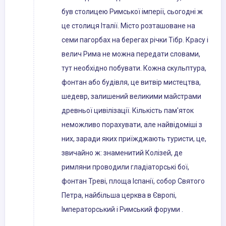
був столицею Римської імперії, сьогодні ж
це столиця Італії. Місто розташоване на
семи пагорбах на берегах річки Тібр. Красу і
велич Рима не можна передати словами,
тут необхідно побувати. Кожна скульптура,
фонтан або будівля, це витвір мистецтва,
шедевр, залишений великими майстрами
древньої цивілізації. Кількість пам'яток
неможливо порахувати, але найвідоміші з
них, заради яких приїжджають туристи, це,
звичайно ж: знаменитий Колізей, де
римляни проводили гладіаторські бої,
фонтан Треві, площа Іспанії, собор Святого
Петра, найбільша церква в Європі,
Імператорський і Римський форуми .