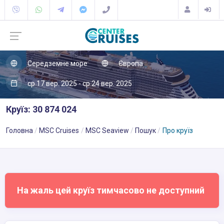
Середземне море
Європа
ср 17 вер. 2025 - ср 24 вер. 2025
Круїз: 30 874 024
Головна
MSC Cruises
MSC Seaview
Пошук
Про круїз
На жаль цей круїз тимчасово не доступний