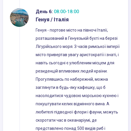
День 6:
08:00-18:00
Генуя / Італія
Генуя - портове місто на півночі Італії,
розташований в Генуезькій бухті на березі
Лігурійського моря. З часів римської імперії
місто привертав увагу аристократії і знаті, і
навіть сьогодні є улюбленим місцем для
резиденцій впливових людей країни.
Прогулявшись по набережній, можна
заглянути в будь-яку кафешку, що б
насолодитися чудовою морською кухнею і
покуштувати келих відмінного вина. А
любителі підводної флори і фауни, можуть
скоротати час в океанаріумі, де
представлено понад 500 видів риб і