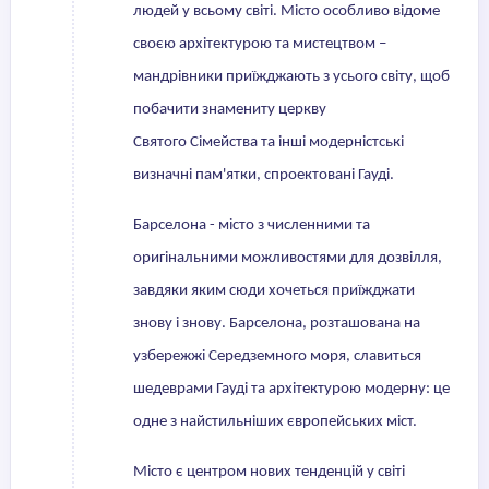
людей у всьому світі. Місто особливо відоме
своєю архітектурою та мистецтвом –
мандрівники приїжджають з усього світу, щоб
побачити знамениту церкву
Святого Сімейства та інші модерністські
визначні пам'ятки, спроектовані Гауді.
Барселона - місто з численними та
оригінальними можливостями для дозвілля,
завдяки яким сюди хочеться приїжджати
знову і знову. Барселона, розташована на
узбережжі Середземного моря, славиться
шедеврами Гауді та архітектурою модерну: це
одне з найстильніших європейських міст.
Місто є центром нових тенденцій у світі