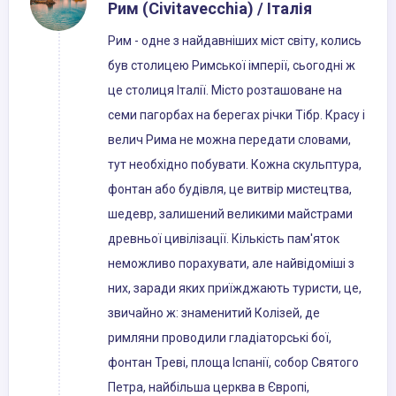
Рим (Civitavecchia) / Італія
Рим - одне з найдавніших міст світу, колись
був столицею Римської імперії, сьогодні ж
це столиця Італії. Місто розташоване на
семи пагорбах на берегах річки Тібр. Красу і
велич Рима не можна передати словами,
тут необхідно побувати. Кожна скульптура,
фонтан або будівля, це витвір мистецтва,
шедевр, залишений великими майстрами
древньої цивілізації. Кількість пам'яток
неможливо порахувати, але найвідоміші з
них, заради яких приїжджають туристи, це,
звичайно ж: знаменитий Колізей, де
римляни проводили гладіаторські бої,
фонтан Треві, площа Іспанії, собор Святого
Петра, найбільша церква в Європі,