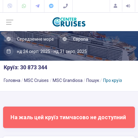
Середземне море
Європа
нд 24 серп. 2025 - нд 31 серп. 2025
Круїз: 30 873 344
Головна
MSC Cruises
MSC Grandiosa
Пошук
Про круїз
На жаль цей круїз тимчасово не доступний