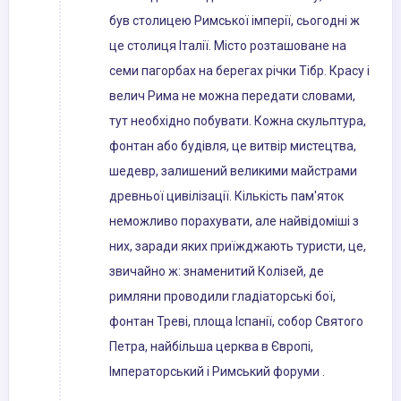
був столицею Римської імперії, сьогодні ж
це столиця Італії. Місто розташоване на
семи пагорбах на берегах річки Тібр. Красу і
велич Рима не можна передати словами,
тут необхідно побувати. Кожна скульптура,
фонтан або будівля, це витвір мистецтва,
шедевр, залишений великими майстрами
древньої цивілізації. Кількість пам'яток
неможливо порахувати, але найвідоміші з
них, заради яких приїжджають туристи, це,
звичайно ж: знаменитий Колізей, де
римляни проводили гладіаторські бої,
фонтан Треві, площа Іспанії, собор Святого
Петра, найбільша церква в Європі,
Імператорський і Римський форуми .