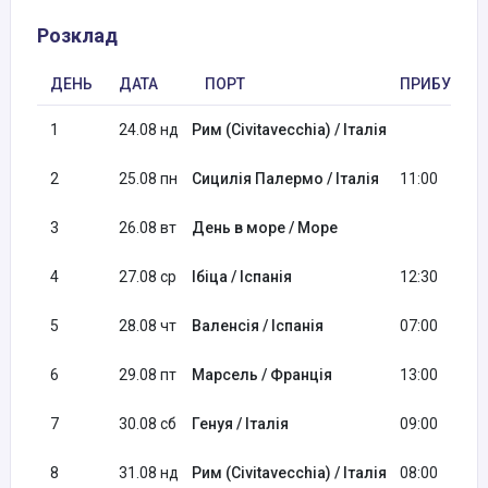
Розклад
ДЕНЬ
ДАТА
ПОРТ
ПРИБУТТЯ
1
24.08 нд
Рим (Civitavecchia) / Італія
2
25.08 пн
Сицилія Палермо / Італія
11:00
3
26.08 вт
День в море / Море
4
27.08 ср
Ібіца / Іспанія
12:30
5
28.08 чт
Валенсія / Іспанія
07:00
6
29.08 пт
Марсель / Франція
13:00
7
30.08 сб
Генуя / Італія
09:00
8
31.08 нд
Рим (Civitavecchia) / Італія
08:00