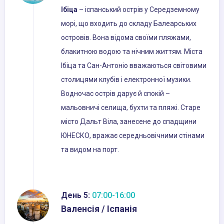
Ібіца
– іспанський острів у Середземному
морі, що входить до складу Балеарських
островів. Вона відома своїми пляжами,
блакитною водою та нічним життям. Міста
Ібіца та Сан-Антоніо вважаються світовими
столицями клубів і електронної музики.
Водночас острів дарує й спокій –
мальовничі селища, бухти та пляжі. Старе
місто Дальт Віла, занесене до спадщини
ЮНЕСКО, вражає середньовічними стінами
та видом на порт.
День 5:
07:00-16:00
Валенсія / Іспанія