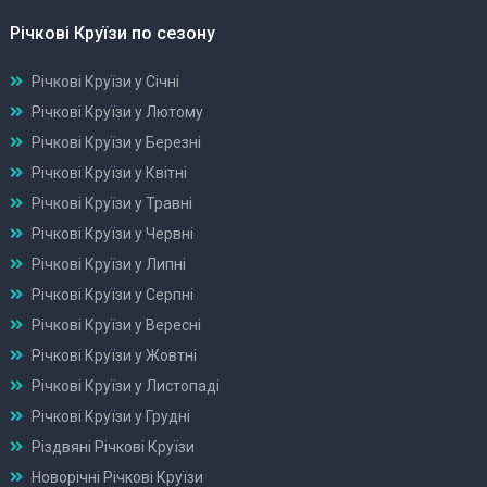
Річкові Круїзи по сезону
Річкові Круїзи у Січні
Річкові Круїзи у Лютому
Річкові Круїзи у Березні
Річкові Круїзи у Квітні
Річкові Круїзи у Травні
Річкові Круїзи у Червні
Річкові Круїзи у Липні
Річкові Круїзи у Серпні
Річкові Круїзи у Вересні
Річкові Круїзи у Жовтні
Річкові Круїзи у Листопаді
Річкові Круїзи у Грудні
Різдвяні Річкові Круїзи
Новорічні Річкові Круїзи