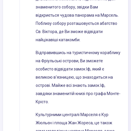
знаменитого собору, звідки Вам
відкриється чудова панорама на Марсель.
Поблизу собору розташовується абатство
Св. Віктора, де Ви зможе відвідати
найцікавіші катакомби.
Відправившись на туристичному кораблику
на Фріульські острови, Ви зможете
особисто відвідати замок Іф, який є
великою в'язницею, що знаходиться на
острові. Майже всі знають замок Іф,
завдяки знаменитій книзі про графа Монте-
Крісто.
Культурними централі Марселя є Кур
Жюльєн і площа Жан Жореса, це також