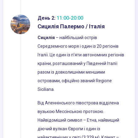
День 2:
11:00-20:00
Сицилія Палермо / Італія
Сицилія
– найбільший острів
Середземного моря і один із 20 регіонів
Італії. Це один із п’яти автономних регіонів
країни, розташований у Південній Італії
разом із довколишніми меншими
островами, офіційно званий Regione
Siciliana.
Від Апеннінського півострова відділена
вузькою Мессінською протокою.
Найвідоміший символ – Етна, найвищий
діючий вулкан Європи і один із
найактивніших у світі (3 329 м). Клімат –