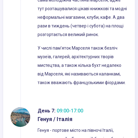
сама молодіжна частина Марселя, адже
тут розташувалися цікаві книжкові та модні
неформальні магазини, клуби, кафе. А два
рази в тиждень (четвер і субота) на площі
розгортається великий ринок.
У числі пам'яток Марселя також безліч
музеїв, галерей, архітектурних творів
мистецтва, а також кілька бухт недалеко
від Марселя, які називаються каланкамі,
також вважають французькими фіордами.
День 7:
09:00-17:00
Генуя / Італія
Генуя - портове місто на півночі Італії,