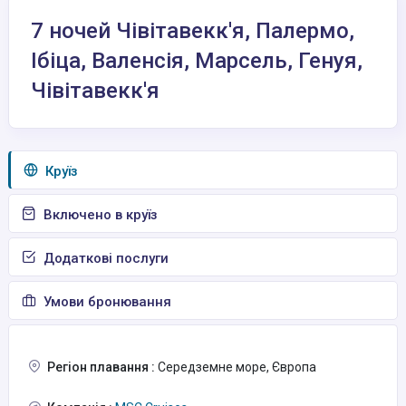
7 ночей Чівітавекк'я, Палермо,
Ібіца, Валенсія, Марсель, Генуя,
Чівітавекк'я
Круїз
Включено в круїз
Додаткові послуги
Умови бронювання
Регіон плавання :
Середземне море, Європа