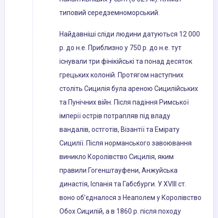
типовий середземноморський.
Найдавніші сліди людини датуються 12 000
р. до н.е. Приблизно у 750 р. до н.е. тут
існували три фінікійські та понад десяток
грецьких колоній. Протягом наступних
століть Сицилія була ареною Сицилійських
та Пунічних війн. Після падіння Римської
імперії острів потрапляв під владу
вандалів, остготів, Візантії та Емірату
Сицилії. Після норманського завоювання
виникло Королівство Сицилія, яким
правили Гогенштауфени, Анжуйська
династія, Іспанія та Габсбурги. У XVIII ст.
воно об’єдналося з Неаполем у Королівство
Обох Сицилій, а в 1860 р. після походу