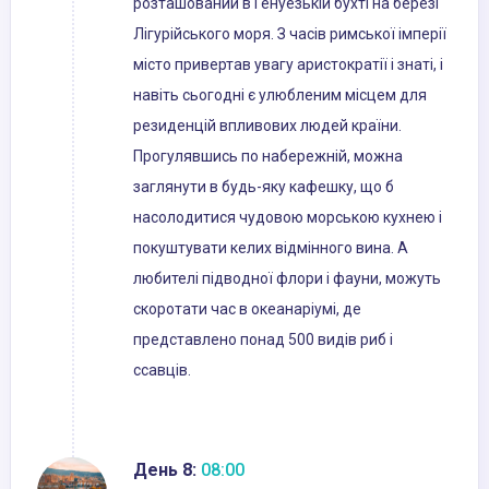
розташований в Генуезькій бухті на березі
Лігурійського моря. З часів римської імперії
місто привертав увагу аристократії і знаті, і
навіть сьогодні є улюбленим місцем для
резиденцій впливових людей країни.
Прогулявшись по набережній, можна
заглянути в будь-яку кафешку, що б
насолодитися чудовою морською кухнею і
покуштувати келих відмінного вина. А
любителі підводної флори і фауни, можуть
скоротати час в океанаріумі, де
представлено понад 500 видів риб і
ссавців.
День 8:
08:00