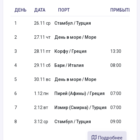
ДЕНЬ
ДАТА
ПОРТ
ПРИБЫТИЕ
1
26.11 ср
Стамбул / Турция
2
27.11 чт
День в море / Море
3
28.11 пт
Корфу / Греция
13:30
4
29.11 сб
Бари / Италия
08:00
5
30.11 вс
День в море / Море
6
1.12 пн
Пирей (Афины) / Греция
07:00
7
2.12 вт
Измир (Смирна) / Турция
07:00
8
3.12 ср
Стамбул / Турция
09:00
Подробнее