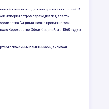
 финикийские и около дюжины греческих колоний. В
кой империи остров переходил под власть
 Королевства Сицилия, позже правившегося
вало Королевство Обеих Сицилий, а в 1860 году в
е археологическими памятниками, включая