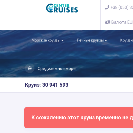
+38 (050) 3
Валюта E
Морские круизы
Речные круизы
Круизн
Средиземное море
Круиз: 30 941 593
К сожалению этот круиз временно не д