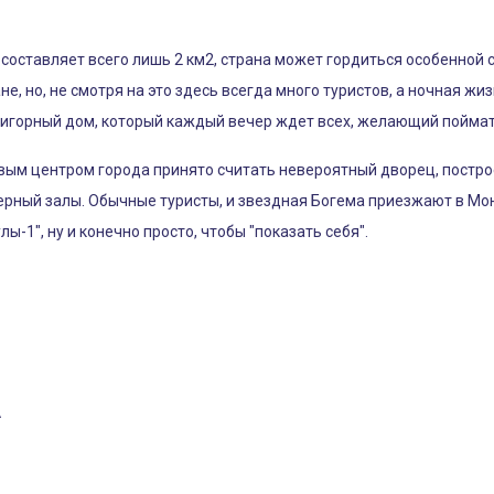
 составляет всего лишь 2 км2, страна может гордиться особенной
е, но, не смотря на это здесь всегда много туристов, а ночная жи
игорный дом, который каждый вечер ждет всех, желающий поймат
ловым центром города принято считать невероятный дворец, постр
ерный залы. Обычные туристы, и звездная Богема приезжают в Мон
-1", ну и конечно просто, чтобы "показать себя".
А