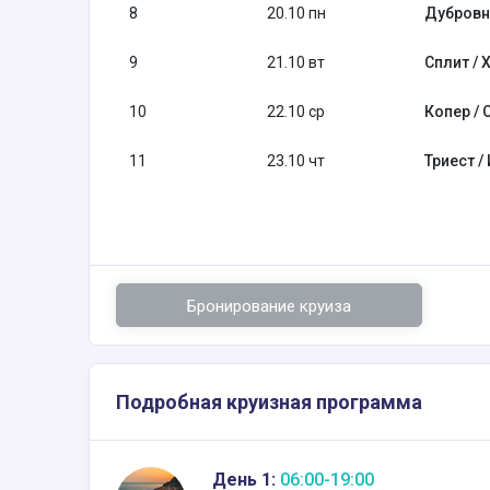
8
20.10 пн
Дубровн
9
21.10 вт
Сплит / 
10
22.10 ср
Копер / 
11
23.10 чт
Триест /
Бронирование круиза
Подробная круизная программа
День 1:
06:00-19:00