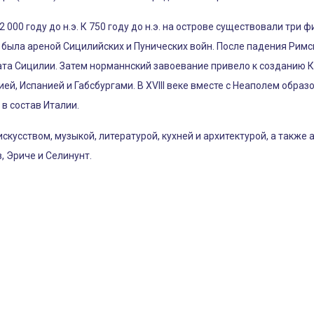
 000 году до н.э. К 750 году до н.э. на острове существовали три
была ареной Сицилийских и Пунических войн. После падения Римс
рата Сицилии. Затем норманнский завоевание привело к созданию
й, Испанией и Габсбургами. В XVIII веке вместе с Неаполем образо
в состав Италии.
искусством, музыкой, литературой, кухней и архитектурой, а такж
, Эриче и Селинунт.