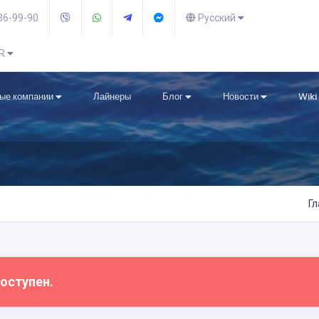
36-99-90
Русский
UR
ые компании
Лайнеры
Блог
Новости
Wiki
Г
оступен.