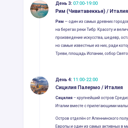
День 3:
07:00-19:00
Рим (Чивитавеккья) / Италия
Рим
— один из самых древних городов
на берегах реки Тибр. Красоту и вел
произведение искусства, шедевр, ос
но самые известные из них, ради кот
Треви, площадь Испании, собор Свято
День 4:
11:00-22:00
Сицилия Палермо / Италия
Сицилия
– крупнейший остров Средиз
Италии вместе с прилегающими малыми
Остров отделён от Апеннинского пол
Европы и один из самых активных в м