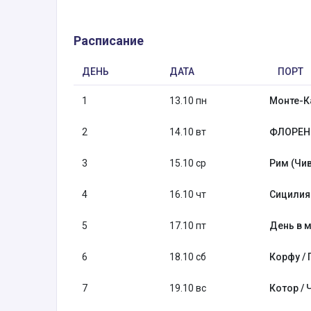
Расписание
ДЕНЬ
ДАТА
ПОРТ
1
13.10 пн
Монте-К
2
14.10 вт
ФЛОРЕН
3
15.10 ср
Рим (Чив
4
16.10 чт
Сицилия
5
17.10 пт
День в м
6
18.10 сб
Корфу / 
7
19.10 вс
Котор / 