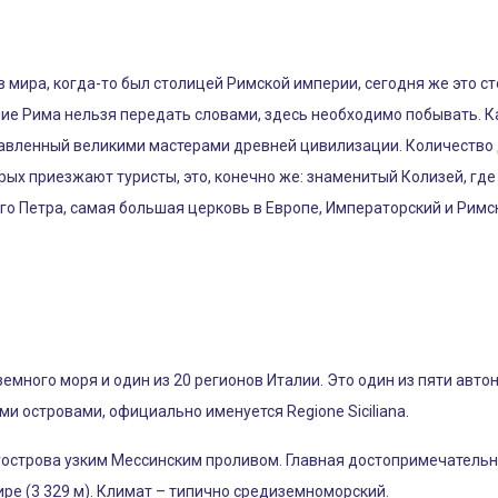
 мира, когда-то был столицей Римской империи, сегодня же это с
ичие Рима нельзя передать словами, здесь необходимо побывать. К
тавленный великими мастерами древней цивилизации. Количество
орых приезжают туристы, это, конечно же: знаменитый Колизей, гд
го Петра, самая большая церковь в Европе, Императорский и Рим
емного моря и один из 20 регионов Италии. Это один из пяти авт
 островами, официально именуется Regione Siciliana.
уострова узким Мессинским проливом. Главная достопримечательн
ире (3 329 м). Климат – типично средиземноморский.