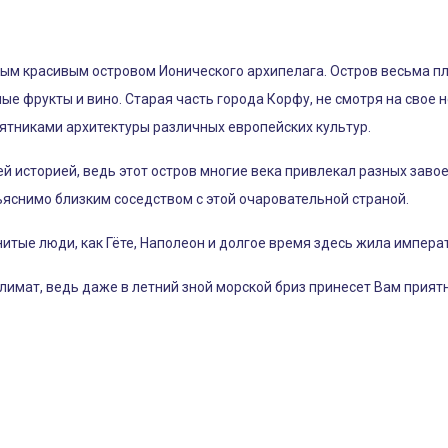
мым красивым островом Ионического архипелага. Остров весьма п
е фрукты и вино. Старая часть города Корфу, не смотря на свое 
тниками архитектуры различных европейских культур.
й историей, ведь этот остров многие века привлекал разных завое
ъяснимо близким соседством с этой очаровательной страной.
итые люди, как Гёте, Наполеон и долгое время здесь жила импера
лимат, ведь даже в летний зной морской бриз принесет Вам прият