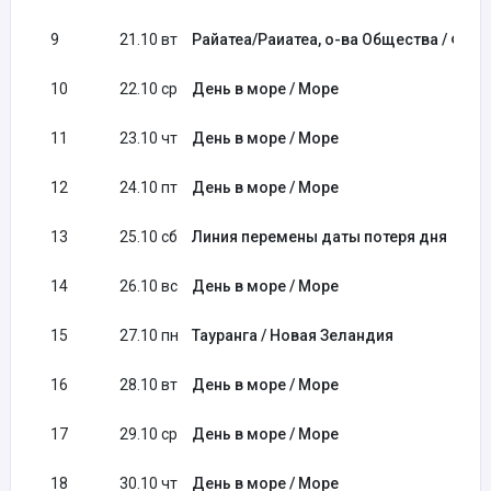
9
21.10 вт
Райатеа/Раиатеа, о-ва Общества / Фра
10
22.10 ср
День в море / Море
11
23.10 чт
День в море / Море
12
24.10 пт
День в море / Море
13
25.10 сб
Линия перемены даты потеря дня
14
26.10 вс
День в море / Море
15
27.10 пн
Тауранга / Новая Зеландия
16
28.10 вт
День в море / Море
17
29.10 ср
День в море / Море
18
30.10 чт
День в море / Море