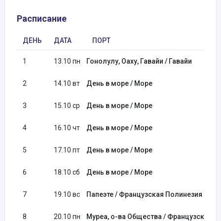
Расписание
ДЕНЬ
ДАТА
ПОРТ
1
13.10 пн
Гонолулу, Оаху, Гавайи / Гавайи
2
14.10 вт
День в море / Море
3
15.10 ср
День в море / Море
4
16.10 чт
День в море / Море
5
17.10 пт
День в море / Море
6
18.10 сб
День в море / Море
7
19.10 вс
Папеэте / Французская Полинезия
8
20.10 пн
Муреа, о-ва Общества / Французская П