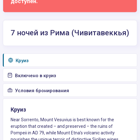
доступен.
7 ночей из Рима (Чивитавеккья)
Круиз
Включено в круиз
Условия бронирования
Круиз
Near Sorrento, Mount Vesuvius is best known for the
eruption that created – and preserved – the ruins of
Pompeii in AD 79, while Mount Etna’s volcanic activity
nourishes the unique terroir of distinctive Sicilian wines.