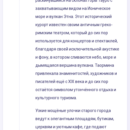
раскинувшийся на склонах горы Тауро с
захватывающим видом на Ионическое
море и вулкан Этна. Этот исторический
курорт известен своим античным греко-
римским театром, который до сих пор
используется для концертов и спектаклей,
благодаря своей исключительной акустике
и фону, в котором сливаются небо, море и
дымящаяся вершина вулкана. Таормина
привлекала знаменитостей, художников и
писателей ещё с XIX века и до сих пор
остаётся символом утончённого отдыха и
культурного туризма.
Узкие мощёные улочки старого города
ведут к элегантным площадям, бутикам,
церквям и уютным кафе, где подают