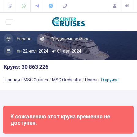
Европа
Средиземное море
пн 22 июл. 2024 - чт 01 авг. 2024
Круиз: 30 863 226
Главная
MSC Cruises
MSC Orchestra
Поиск
О круизе
К сожалению этот круиз временно не
доступен.