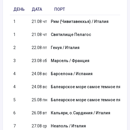
ДЕНЬ
ДАТА
ПОРТ
1
21.08 чт
Рим (Чивитавеккья) / Италия
1
21.08 чт
Святилище Пелагос
2
22.08 пт
Генуя / Италия
3
23.08 сб
Марсель / Франция
4
24.08 вс
Барселона / Испания
4
24.08 вс
Балеарское море самое темное пятно
5
25.08 пн
Балеарское море самое темное пятно
6
26.08 вт
Кальяри, о.Сардиния / Италия
7
27.08 ср
Неаполь / Италия