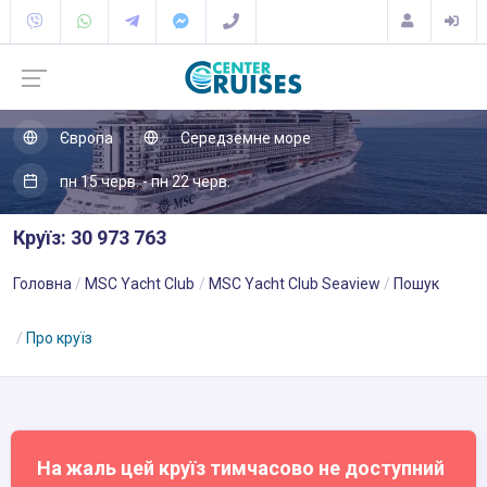
Європа
Середземне море
пн 15 черв. - пн 22 черв.
Круїз: 30 973 763
Головна
MSC Yacht Club
MSC Yacht Club Seaview
Пошук
Про круїз
На жаль цей круїз тимчасово не доступний