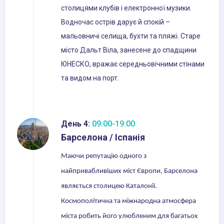
столицями клубів і електронної музики.
Водночас острів дарує й спокій –
мальовничі селища, бухти та пляжі. Старе
місто Дальт Віла, занесене до спадщини
ЮНЕСКО, вражає середньовічними стінами
та видом на порт.
День 4:
09:00-19:00
Барселона / Іспанія
Маючи репутацію одного з
найпривабливіших міст Європи, Барселона
являється столицею Каталонії.
Космополітична та міжнародна атмосфера
міста робить його улюбленим для багатьох