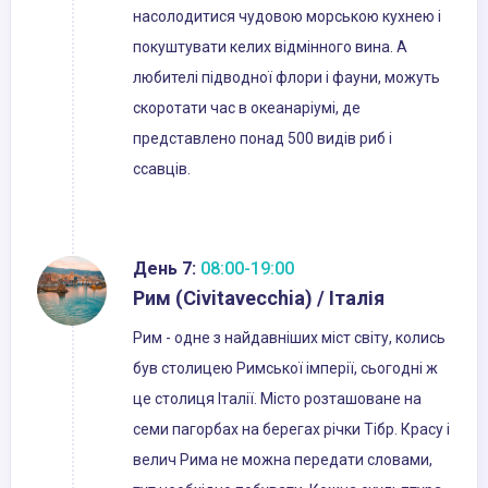
насолодитися чудовою морською кухнею і
покуштувати келих відмінного вина. А
любителі підводної флори і фауни, можуть
скоротати час в океанаріумі, де
представлено понад 500 видів риб і
ссавців.
День 7:
08:00-19:00
Рим (Civitavecchia) / Італія
Рим - одне з найдавніших міст світу, колись
був столицею Римської імперії, сьогодні ж
це столиця Італії. Місто розташоване на
семи пагорбах на берегах річки Тібр. Красу і
велич Рима не можна передати словами,