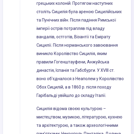
грецьких колоній. Протягом наступних
століть Сицилія була ареною Сицилійських
та Пунічних війн. Після падіння Римської
імперії острів потрапляв під владу
вандалів, остготів, Візантії та Емірату
Сицилії. Після норманського завоювання
виникло Королівство Сицилія, яким
правили Гогенштауфени, Анжуйська
династія, Іспанія та Габсбурги. У XVIII ст.
воно об’єдналося з Неаполем у Королівство
Обох Сицилій, а в 1860 р. після походу
Гарібальді увійшло до складу Італії.
Сицилія відома своєю культурою –
мистецтвом, музикою, літературою, кухнею
та архітектурою, а також археологічними
пам’ятками: Некрополь Панталіка, Долина