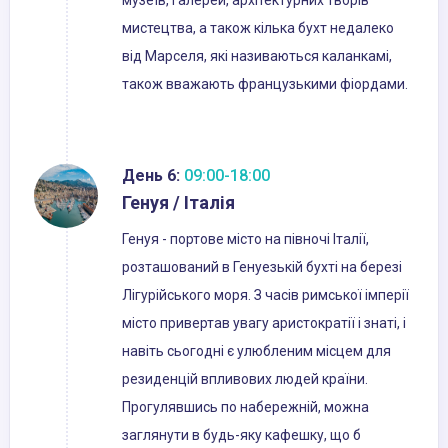
музеїв, галерей, архітектурних творів
мистецтва, а також кілька бухт недалеко
від Марселя, які називаються каланкамі,
також вважають французькими фіордами.
День 6:
09:00-18:00
Генуя / Італія
Генуя - портове місто на півночі Італії,
розташований в Генуезькій бухті на березі
Лігурійського моря. З часів римської імперії
місто привертав увагу аристократії і знаті, і
навіть сьогодні є улюбленим місцем для
резиденцій впливових людей країни.
Прогулявшись по набережній, можна
заглянути в будь-яку кафешку, що б