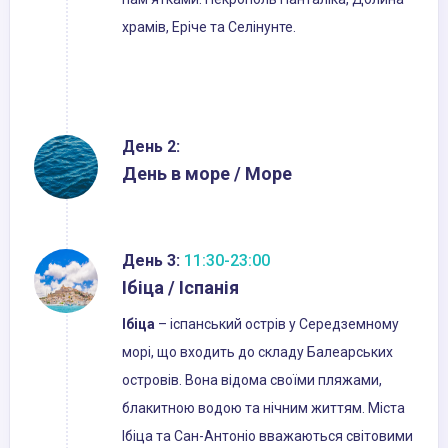
храмів, Еріче та Селінунте.
День 2:
День в море / Море
День 3:
11:30-23:00
Ібіца / Іспанія
Ібіца
– іспанський острів у Середземному
морі, що входить до складу Балеарських
островів. Вона відома своїми пляжами,
блакитною водою та нічним життям. Міста
Ібіца та Сан-Антоніо вважаються світовими