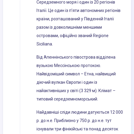
Середземного моря і один із 20 регіонів
Італії. Це один із п’яти автономних регіонів
країни, розташований у Південній Італії
разом із довколишніми меншими
островами, офіційно званий Regione
Siciliana.
Від Апеннінського півострова відділена
вузькою Мессінською протокою.
Найвідоміший символ – Етна, найвищий
діючий вулкан Європи і один із
найактивніших у світі (3 329 м). Клімат –
типовий середземноморський.
Найдавніші сліди людини датуються 12 000
р. до н.е. Приблизно у 750 р. до н.е. тут
існували три фінікійські та понад десяток