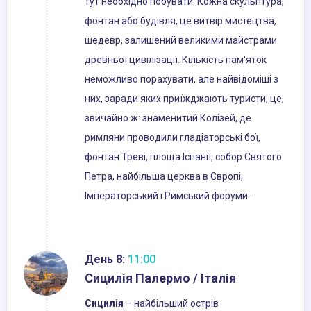
тут необхідно побувати. Кожна скульптура,
фонтан або будівля, це витвір мистецтва,
шедевр, залишений великими майстрами
древньої цивілізації. Кількість пам'яток
неможливо порахувати, але найвідоміші з
них, заради яких приїжджають туристи, це,
звичайно ж: знаменитий Колізей, де
римляни проводили гладіаторські бої,
фонтан Треві, площа Іспанії, собор Святого
Петра, найбільша церква в Європі,
Імператорський і Римський форуми .
День 8:
11:00
Сицилія Палермо / Італія
Сицилія
– найбільший острів