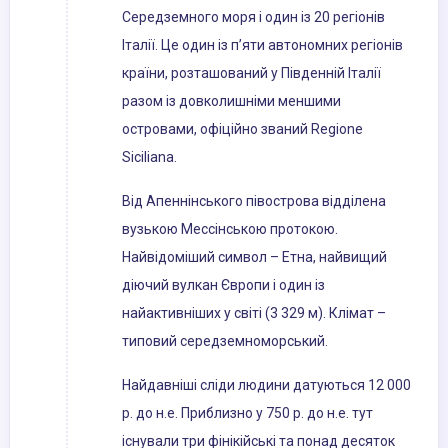
Середземного моря і один із 20 регіонів
Італії. Це один із п’яти автономних регіонів
країни, розташований у Південній Італії
разом із довколишніми меншими
островами, офіційно званий Regione
Siciliana.
Від Апеннінського півострова відділена
вузькою Мессінською протокою.
Найвідоміший символ – Етна, найвищий
діючий вулкан Європи і один із
найактивніших у світі (3 329 м). Клімат –
типовий середземноморський.
Найдавніші сліди людини датуються 12 000
р. до н.е. Приблизно у 750 р. до н.е. тут
існували три фінікійські та понад десяток