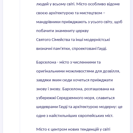
людей у всьому світі. Місто особливо відоме
своєю архітектурою та мистецтвом –
мандрівники приїжджають з усього світу, щоб
побачити знамениту церкву
Святого Сімейства та інші модерністські
визначні пам'ятки, спроектовані Гауді.
Барселона - місто з численними та
оригінальними можливостями для дозвілля,
завдяки яким сюди хочеться приїжджати
знову і знову. Барселона, розташована на
узбережжі Середземного моря, славиться
шедеврами Гауді та архітектурою модерну: це
одне з найстильніших європейських міст.
Місто є центром нових тенденцій у світі