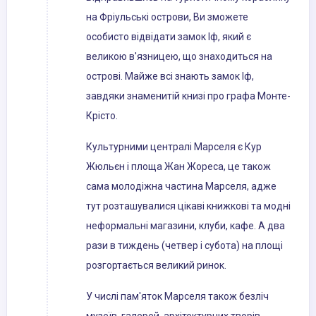
на Фріульські острови, Ви зможете
особисто відвідати замок Іф, який є
великою в'язницею, що знаходиться на
острові. Майже всі знають замок Іф,
завдяки знаменитій книзі про графа Монте-
Крісто.
Культурними централі Марселя є Кур
Жюльєн і площа Жан Жореса, це також
сама молодіжна частина Марселя, адже
тут розташувалися цікаві книжкові та модні
неформальні магазини, клуби, кафе. А два
рази в тиждень (четвер і субота) на площі
розгортається великий ринок.
У числі пам'яток Марселя також безліч