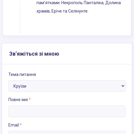
пам’ятками: Некрополь Панталіка, Долина
храмів, Еріче та Селінунте.
Зв’яжіться зі мною
Тема питання
Повне імя
*
Email
*