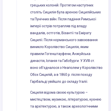
грецьких колоній. Протягом наступних
століть Сицилія була ареною Сицилійських
та Пунічних війн. Після падіння Римської
імперії острів потрапляв під владу
вандалів, остготів, Візантії та Емірату
Сицилії. Після норманського завоювання
виникло Королівство Сицилія, яким
правили Гогенштауфени, Анжуйська
династія, Іспанія та Габсбурги. У XVIII ст.
воно об’єдналося з Неаполем у Королівство
Обох Сицилій, а в 1860 р. після походу
Гарібальді увійшло до складу Італії.
Сицилія відома своєю культурою –
мистецтвом, музикою, літературою, кухнею
та архітектурою, а також археологічними