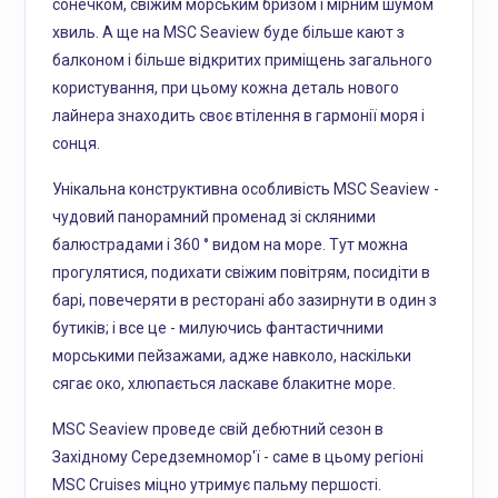
сонечком, свіжим морським бризом і мірним шумом
хвиль. А ще на MSC Seaview буде більше кают з
балконом і більше відкритих приміщень загального
користування, при цьому кожна деталь нового
лайнера знаходить своє втілення в гармонії моря і
сонця.
Унікальна конструктивна особливість MSC Seaview -
чудовий панорамний променад зі скляними
балюстрадами і 360 ° видом на море. Тут можна
прогулятися, подихати свіжим повітрям, посидіти в
барі, повечеряти в ресторані або зазирнути в один з
бутиків; і все це - милуючись фантастичними
морськими пейзажами, адже навколо, наскільки
сягає око, хлюпається ласкаве блакитне море.
MSC Seaview проведе свій дебютний сезон в
Західному Середземномор'ї - саме в цьому регіоні
MSC Cruises міцно утримує пальму першості.