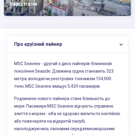
Барі / Італія
Про круїзний лайнер
MSC Seaview - другий з двох лайнерів-близнюків
покоління Seaside. Довжина судна становить 323
метра; володіючи реєстрових тоннажем 154,000
тонн, MSC Seaview вміщує 5,429 пасажирів.
Родзинкою нового лайнера стане близькість до
моря. Пасажири MSC Seaview відчують справжнє
злиття з морем - хіба не здорово випити по коктейлю
або повечеряти на відкритій палубі,
насолоджуючись ласкавим середземноморським