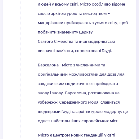
людей у всьому світі. Місто особливо відоме
своєю архітектурою та мистецтвом –
мандрівники приїжджають з усього світу, щоб
побачити знамениту церкву
Святого Сімейства та інші модерністські
визначні пам'ятки, спроектовані Гауді.
Барселона - місто з численними та
оригінальними можливостями для дозвілля,
завдяки яким сюди хочеться приїжджати
знову і знову. Барселона, розташована на
узбережжі Середземного моря, славиться
шедеврами Гауді та архітектурою модерну: це
одне з найстильніших європейських міст.
Місто є центром нових тенденцій у світі