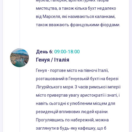
музеїв, галерей, архітектурних творів
мистецтва, а також кілька бухт недалеко
від Марселя, які називаються каланкамі,
також вважають французькими фіордами.
День 6:
09:00-18:00
Генуя / Італія
Генуя - портове місто на півночі Італії,
розташований в Генуезькій бухті на березі
Лігурійського моря. З часів римської імперії
місто привертав увагу аристократії і знаті, і
навіть сьогодні є улюбленим місцем для
резиденцій впливових людей країни.
Прогулявшись по набережній, можна
заглянути в будь-яку кафешку, що б