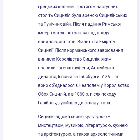
грецьких колоній. Протягом наступних
століть Сицилія була ареною Сицилійських
та Пунічних війн. Після падіння Римської
імперії острів потрапляв під владу
вандалів, остготів, Візантії та Емірату
Сицилії. Після норманського завоювання
виникло Королівство Сицилія, яким
правили Гогенштауфени, Анжуйська
династія, Іспанія та Габсбурги. У XVIII ст.
воно об’єдналося з Неаполем у Королівство
Обох Сицилій, а в 1860 р. після походу
Гарібальді увійшло до складу Італії.
Сицилія відома своєю культурою –
мистецтвом, музикою, літературою, кухнею
та архітектурою, а також археологічними