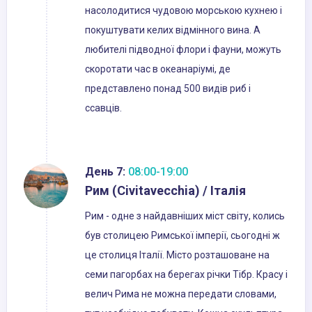
насолодитися чудовою морською кухнею і
покуштувати келих відмінного вина. А
любителі підводної флори і фауни, можуть
скоротати час в океанаріумі, де
представлено понад 500 видів риб і
ссавців.
День 7:
08:00-19:00
Рим (Civitavecchia) / Італія
Рим - одне з найдавніших міст світу, колись
був столицею Римської імперії, сьогодні ж
це столиця Італії. Місто розташоване на
семи пагорбах на берегах річки Тібр. Красу і
велич Рима не можна передати словами,