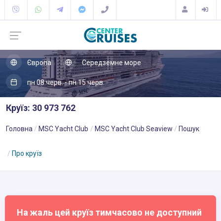
Європа
Середземне море
пн 08 черв. - пн 15 черв.
Круїз: 30 973 762
Головна
MSC Yacht Club
MSC Yacht Club Seaview
Пошук
Про круїз
На жаль цей круїз тимчасово не доступний