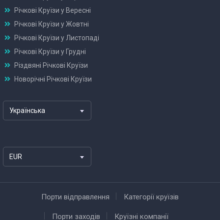
Річкові Круїзи у Вересні
Річкові Круїзи у Жовтні
Річкові Круїзи у Листопаді
Річкові Круїзи у Грудні
Різдвяні Річкові Круїзи
Новорічні Річкові Круїзи
Українська
EUR
Порти відправлення
Категорії круїзів
Порти заходів
Круїзні компанії