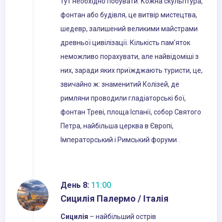
тут необхідно побувати. Кожна скульптура,
фонтан або будівля, це витвір мистецтва,
шедевр, залишений великими майстрами
древньої цивілізації. Кількість пам'яток
неможливо порахувати, але найвідоміші з
них, заради яких приїжджають туристи, це,
звичайно ж: знаменитий Колізей, де
римляни проводили гладіаторські бої,
фонтан Треві, площа Іспанії, собор Святого
Петра, найбільша церква в Європі,
Імператорський і Римський форуми .
День 8:
11:00
Сицилія Палермо / Італія
Сицилія
– найбільший острів