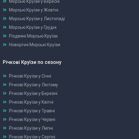
Морські Круїзи у Вересні
Морські Круїзи у Жовтні
Морські Круїзи у Листопаді
Морські Круїзи у Грудні
Різдвяні Морські Круїзи
Новорічні Морські Круїзи
Річкові Круїзи по сезону
Річкові Круїзи у Січні
Річкові Круїзи у Лютому
Річкові Круїзи у Березні
Річкові Круїзи у Квітні
Річкові Круїзи у Травні
Річкові Круїзи у Червні
Річкові Круїзи у Липні
Річкові Круїзи у Серпні