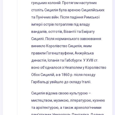
грецьких колоній. Протягом наступних
століть Сицилія була ареною Сицилійських
та Пунічних війн. Після падіння Римської
імперії острів потрапляв під владу
вандалів, остготів, Візантії та Емірату
Сицилії. Після норманського завоювання
виникло Королівство Сицилія, яким
правили Гогенштауфени, Анжуйська
династія, Іспанія та Габсбурги. У XVIII ст.
воно об’єдналося з Неаполем у Королівство
Обох Сицилій, а в 1860 р. після походу
Гарібальді увійшло до складу Італії.
Сицилія відома своєю культурою –
мистецтвом, музикою, літературою, кухнею
та архітектурою, а також археологічними
пам’ятками: Некрополь Панталіка, Долина