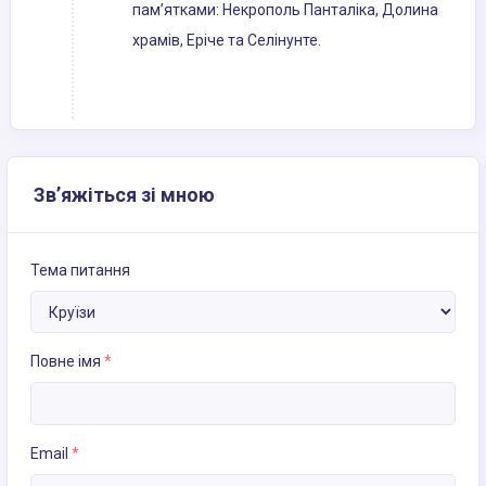
пам’ятками: Некрополь Панталіка, Долина
храмів, Еріче та Селінунте.
Зв’яжіться зі мною
Тема питання
Повне імя
*
Email
*