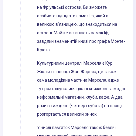
на Фріульські острови, Ви зможете
особисто відвідати замок Іф, який є
великою в'язницею, що знаходиться на
острові. Майже всі знають замок Іф,
завдяки знаменитій книзі про графа Монте-
Крісто.
Культурними централі Марселя є Кур
Жюльєн і площа Жан Жореса, це також
сама молодіжна частина Марселя, адже
тут розташувалися цікаві книжкові та модні
неформальні магазини, клуби, кафе. А два
рази в тиждень (четвер і субота) на площі
розгортається великий ринок.
У числі пам'яток Марселя також безліч