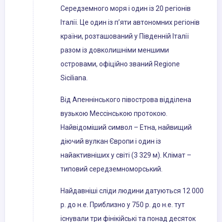
Середземного моря і один із 20 регіонів
Італії. Це один із п’яти автономних регіонів
країни, розташований у Південній Італії
разом із довколишніми меншими
островами, офіційно званий Regione
Siciliana.
Від Апеннінського півострова відділена
вузькою Мессінською протокою.
Найвідоміший символ – Етна, найвищий
діючий вулкан Європи і один із
найактивніших у світі (3 329 м). Клімат –
типовий середземноморський.
Найдавніші сліди людини датуються 12 000
р. до н.е. Приблизно у 750 р. до н.е. тут
існували три фінікійські та понад десяток