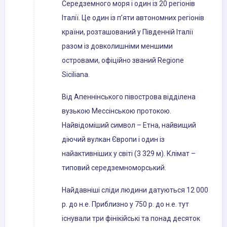
Середземного моря і один із 20 регіонів
Італії. Це один із п’яти автономних регіонів
країни, розташований у Південній Італії
разом із довколишніми меншими
островами, офіційно званий Regione
Siciliana.
Від Апеннінського півострова відділена
вузькою Мессінською протокою.
Найвідоміший символ – Етна, найвищий
діючий вулкан Європи і один із
найактивніших у світі (3 329 м). Клімат –
типовий середземноморський.
Найдавніші сліди людини датуються 12 000
р. до н.е. Приблизно у 750 р. до н.е. тут
існували три фінікійські та понад десяток