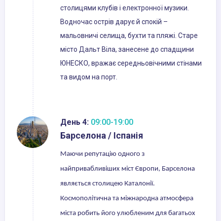
столицями клубів і електронної музики.
Водночас острів дарує й спокій –
мальовничі селища, бухти та пляжі. Старе
місто Дальт Віла, занесене до спадщини
ЮНЕСКО, вражає середньовічними стінами
та видом на порт.
День 4:
09:00-19:00
Барселона / Іспанія
Маючи репутацію одного з
найпривабливіших міст Європи, Барселона
являється столицею Каталонії.
Космополітична та міжнародна атмосфера
міста робить його улюбленим для багатьох