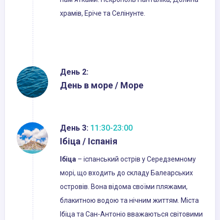
храмів, Еріче та Селінунте.
День 2:
День в море / Море
День 3:
11:30-23:00
Ібіца / Іспанія
Ібіца
– іспанський острів у Середземному
морі, що входить до складу Балеарських
островів. Вона відома своїми пляжами,
блакитною водою та нічним життям. Міста
Ібіца та Сан-Антоніо вважаються світовими