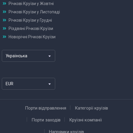
Річкові Круїзи у Жовтні
Річкові Круїзи у Листопаді
Річкові Круїзи у Грудні
Різдвяні Річкові Круїзи
Новорічні Річкові Круїзи
Українська
EUR
Порти відправлення
Категорії круїзів
Порти заходів
Круїзні компанії
Напрямки круїзів