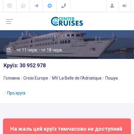
чт 11 черв. - чт 18 черв.
Круїз: 30 952 978
Головна
Croisi Europe
MV La Belle de l'Adriatique
Пошук
Про круїз
На жаль цей круїз тимчасово не доступний