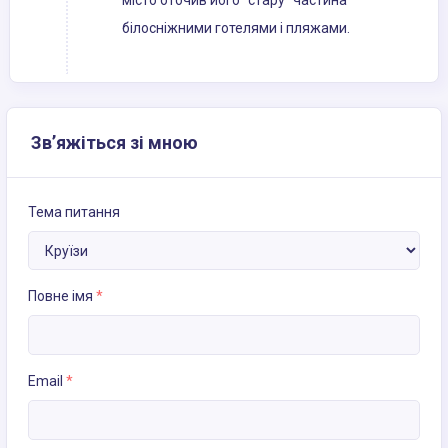
місто оточив його "стару" частина
білосніжними готелями і пляжами.
Зв’яжіться зі мною
Тема питання
Повне імя
*
Email
*