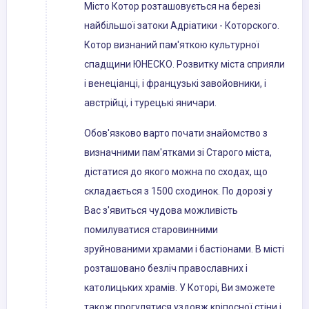
Місто Котор розташовується на березі
найбільшої затоки Адріатики - Которского.
Котор визнаний пам'яткою культурної
спадщини ЮНЕСКО. Розвитку міста сприяли
і венеціанці, і французькі завойовники, і
австрійці, і турецькі яничари.
Обов'язково варто почати знайомство з
визначними пам'ятками зі Старого міста,
дістатися до якого можна по сходах, що
складається з 1500 сходинок. По дорозі у
Вас з'явиться чудова можливість
помилуватися старовинними
зруйнованими храмами і бастіонами. В місті
розташовано безліч православних і
католицьких храмів. У Которі, Ви зможете
також прогулятися уздовж кріпосної стіни і