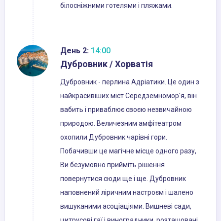
білосніжними готелями і пляжами.
День 2:
14:00
Дубровник / Хорватія
Дубровник - перлина Адріатики. Це один з
найкрасивіших міст Середземномор'я, він
вабить і приваблює своєю незвичайною
природою. Величезним амфітеатром
охопили Дубровник чарівні гори.
Побачивши це магічне місце одного разу,
Ви безумовно прийміть рішення
повернутися сюди ще і ще. Дубровник
наповнений ліричним настроєм і шалено
вишуканими асоціаціями. Вишневі сади,
цитрусові гаї і виноградники, розташовані