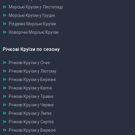
Морські Круїзи у Листопаді
Морські Круїзи у Грудні
Різдвяні Морські Круїзи
Новорічні Морські Круїзи
Річкові Круїзи по сезону
Річкові Круїзи у Січні
Річкові Круїзи у Лютому
Річкові Круїзи у Березні
Річкові Круїзи у Квітні
Річкові Круїзи у Травні
Річкові Круїзи у Червні
Річкові Круїзи у Липні
Річкові Круїзи у Серпні
Річкові Круїзи у Вересні