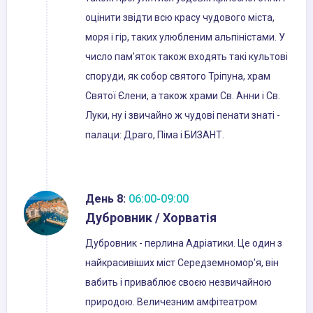
оцінити звідти всю красу чудового міста,
моря і гір, таких улюбленим альпіністами. У
число пам'яток також входять такі культові
споруди, як собор святого Тріпуна, храм
Святої Єлени, а також храми Св. Анни і Св.
Луки, ну і звичайно ж чудові пенати знаті -
палаци: Драго, Піма і БИЗАНТ.
День 8:
06:00-09:00
Дубровник / Хорватія
Дубровник - перлина Адріатики. Це один з
найкрасивіших міст Середземномор'я, він
вабить і приваблює своєю незвичайною
природою. Величезним амфітеатром