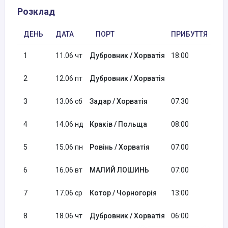
Розклад
ДЕНЬ
ДАТА
ПОРТ
ПРИБУТТЯ
В
1
11.06 чт
Дубровник / Хорватія
18:00
2
12.06 пт
Дубровник / Хорватія
14
3
13.06 сб
Задар / Хорватія
07:30
23
4
14.06 нд
Краків / Польща
08:00
12
5
15.06 пн
Ровінь / Хорватія
07:00
12
6
16.06 вт
МАЛИЙ ЛОШИНЬ
07:00
12
7
17.06 ср
Котор / Чорногорія
13:00
21
8
18.06 чт
Дубровник / Хорватія
06:00
09