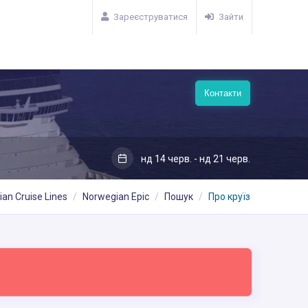
Зареєструватися
Зайти
Контакти
нд 14 черв. - нд 21 черв.
an Cruise Lines
Norwegian Epic
Пошук
Про круїз