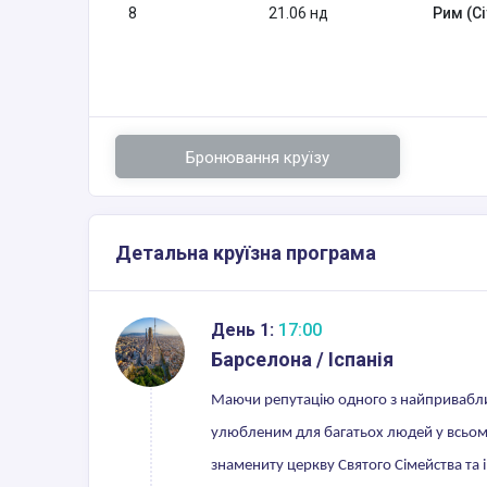
8
21.06 нд
Рим (Ci
Бронювання круїзу
Детальна круїзна програма
День 1:
17:00
Барселона / Іспанія
Маючи репутацію одного з найприваблив
улюбленим для багатьох людей у всьому
знамениту церкву Святого Сімейства та і