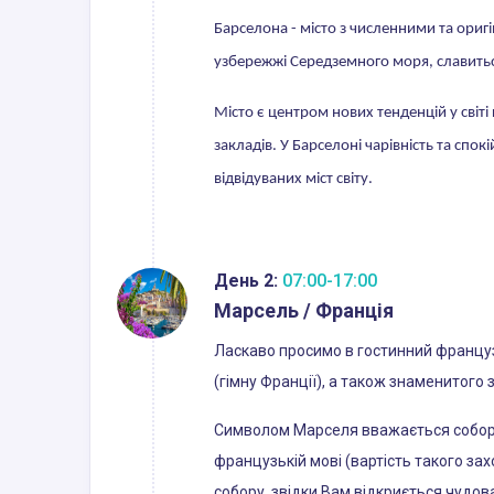
Барселона - місто з численними та ори
узбережжі Середземного моря, славитьс
Місто є центром нових тенденцій у світ
закладів. У Барселоні чарівність та сп
відвідуваних міст світу.
День 2:
07:00-17:00
Марсель / Франція
Ласкаво просимо в гостинний французь
(гімну Франції), а також знаменитого з
Символом Марселя вважається собор Н
французькій мові (вартість такого з
собору, звідки Вам відкриється чудов