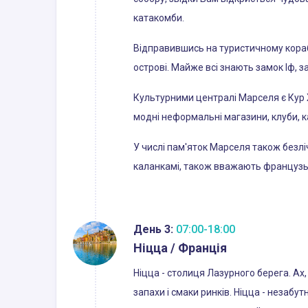
катакомби.
Відправившись на туристичному корабл
острові. Майже всі знають замок Іф, з
Культурними централі Марселя є Кур 
модні неформальні магазини, клуби, к
У числі пам'яток Марселя також безліч
каланкамі, також вважають француз
День 3:
07:00-18:00
Ніцца / Франція
Ніцца - столиця Лазурного берега. Ах,
запахи і смаки ринків. Ніцца - незабу