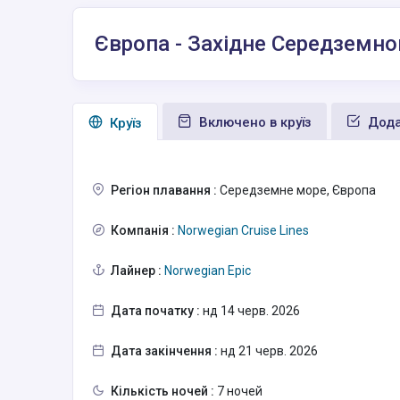
Європа - Західне Середземно
Включено в круїз
Дода
Круїз
Регіон плавання :
Середземне море, Європа
Компанія :
Norwegian Cruise Lines
Лайнер :
Norwegian Epic
Дата початку :
нд 14 черв. 2026
Дата закінчення :
нд 21 черв. 2026
Кількість ночей :
7 ночей