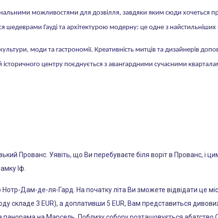
гінальними можливостями для дозвілля, завдяки яким сюди хочеться пр
я шедеврами Гауді та архітектурою модерну: це одне з найстильніших 
і культури, моди та гастрономії. Креативність митців та дизайнерів д
окій історичного центру поєднується з авангардними сучасними кварта
кий Прованс. Уявіть, що Ви перебуваєте біля воріт в Прованс, і 
амку Іф.
отр-Дам-де-ля-Гард. На початку літа Ви зможете відвідати це міс
аходу складе 3 EUR), а доплативши 5 EUR, Вам представиться дивов
а панорама на Марсель. Поблизу собору розташовується абатство Св