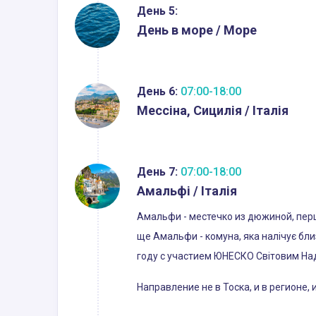
День 5:
День в море / Море
День 6:
07:00-18:00
Мессіна, Сицилія / Італія
День 7:
07:00-18:00
Амальфі / Італія
Амальфи - местечко из дюжиной, пер
ще Амальфи - комуна, яка налічує бли
году с участием ЮНЕСКО Світовим Н
Направление не в Тоска, и в регионе,