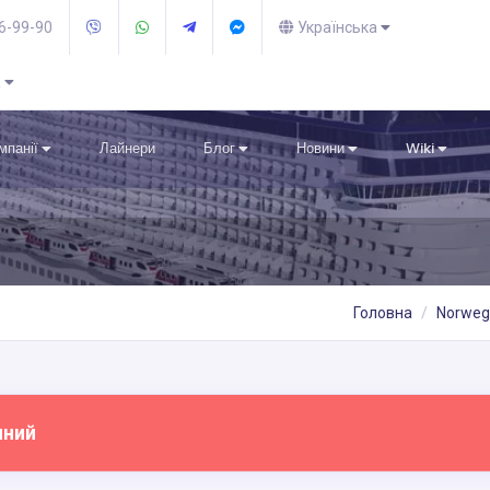
36-99-90
Українська
R
омпанії
Лайнери
Блог
Новини
Wiki
Головна
Norwegi
пний