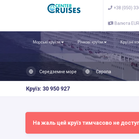
+38 (050) 3
Валюта EU
Морські круїзи
Річкові круїзи
Круїзні к
Середземне море
Європа
Круїз: 30 950 927
На жаль цей круїз тимчасово не досту