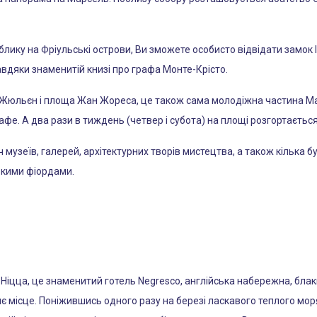
ику на Фріульські острови, Ви зможете особисто відвідати замок 
авдяки знаменитій книзі про графа Монте-Крісто.
Жюльєн і площа Жан Жореса, це також сама молодіжна частина Мар
афе. А два рази в тиждень (четвер і субота) на площі розгортаєтьс
 музеїв, галерей, архітектурних творів мистецтва, а також кілька 
ькими фіордами.
 Ніцца, це знаменитий готель Negresco, англійська набережна, блак
тнє місце. Поніжившись одного разу на березі ласкавого теплого мо