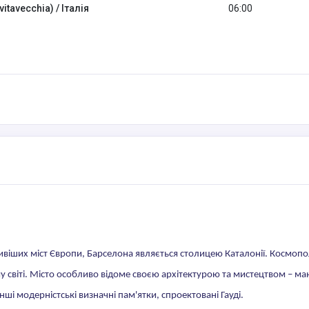
vitavecchia) / Італія
06:00
іших міст Європи, Барселона являється столицею Каталонії. Космопо
 світі. Місто особливо відоме своєю архітектурою та мистецтвом – ма
нші модерністські визначні пам'ятки, спроектовані Гауді.