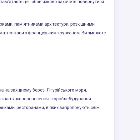
пам'ятаєте це і обов'язково захочете повернутися
арками, пам'ятниками архітектури, розкішними
оматної кави з французьким круасаном, Ви зможете
 на західному березі Лігурійського моря,
дає вантажоперевезення і кораблебудування.
фешками, ресторанами, в яких запропонують свіжі