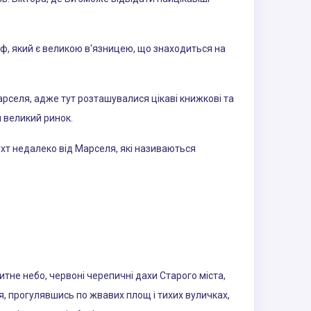
Іф, який є великою в'язницею, що знаходиться на
селя, адже тут розташувалися цікаві книжкові та
я великий ринок.
бухт недалеко від Марселя, які називаються
итне небо, червоні черепичні дахи Старого міста,
ря, прогулявшись по жвавих площ і тихих вуличках,