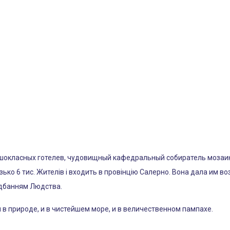
шокласных готелев, чудовищный кафедральный собиратель мозаик,
зько 6 тис. Жителів і входить в провінцію Салерно. Вона дала им 
адбанням Людства.
 и в природе, и в чистейшем море, и в величественном пампахе.