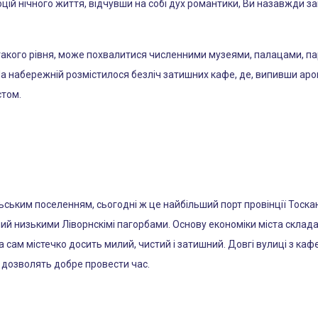
й нічного життя, відчувши на собі дух романтики, Ви назавжди за
о такого рівня, може похвалитися численними музеями, палацами, п
а набережній розмістилося безліч затишних кафе, де, випивши ар
стом.
ським поселенням, сьогодні ж це найбільший порт провінції Тоскана
ений низькими Ліворнскімі пагорбами. Основу економіки міста скла
 сам містечко досить милий, чистий і затишний. Довгі вулиці з ка
, дозволять добре провести час.