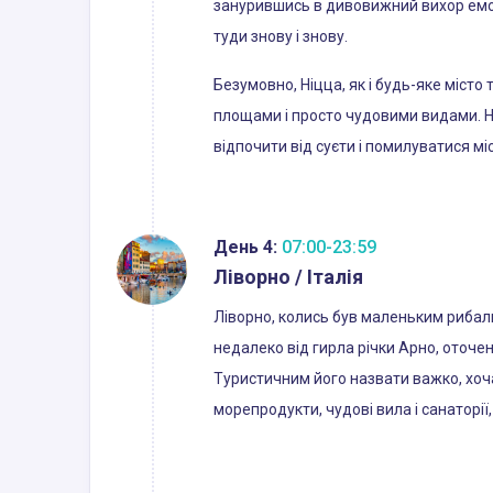
занурившись в дивовижний вихор емоці
туди знову і знову.
Безумовно, Ніцца, як і будь-яке міст
площами і просто чудовими видами. Н
відпочити від суєти і помилуватися мі
День 4:
07:00-23:59
Ліворно / Італія
Ліворно, колись був маленьким рибаль
недалеко від гирла річки Арно, оточ
Туристичним його назвати важко, хоча
морепродукти, чудові вила і санаторії