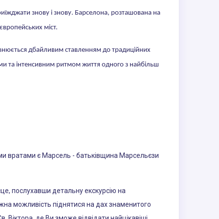
иїжджати знову і знову. Барселона, розташована на
європейських міст.
оповнюється дбайливим ставленням до традиційних
лами та інтенсивним ритмом життя одного з найбільш
цими вратами є Марсель - батьківщина Марсельєзи
це, послухавши детальну екскурсію на
ижна можливість піднятися на дах знаменитого
. Віктора, де Ви зможе відвідати найцікавіші