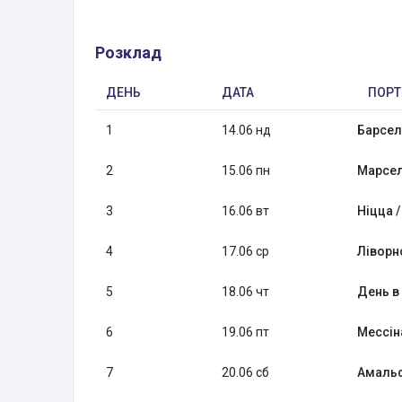
Розклад
ДЕНЬ
ДАТА
ПОРТ
1
14.06 нд
Барсело
2
15.06 пн
Марсел
3
16.06 вт
Ніцца 
4
17.06 ср
Ліворно
5
18.06 чт
День в
6
19.06 пт
Мессіна
7
20.06 сб
Амальфі