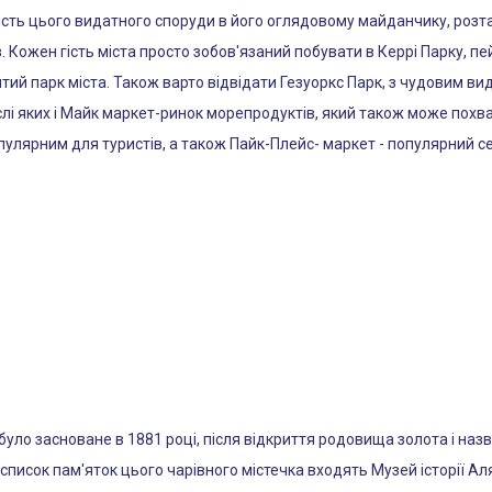
вість цього видатного споруди в його оглядовому майданчику, розт
ів. Кожен гість міста просто зобов'язаний побувати в Керрі Парку,
итий парк міста. Також варто відвідати Гезуоркс Парк, з чудовим ви
числі яких і Майк маркет-ринок морепродуктів, який також може пох
пулярним для туристів, а також Пайк-Плейс- маркет - популярний с
 було засноване в 1881 році, після відкриття родовища золота і н
У список пам'яток цього чарівного містечка входять Музей історії А