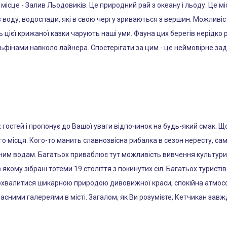
місце - Залив Льодовиків. Це природний рай з океану і льоду. Це 
 воду, водоспади, які в свою чергу зриваються з вершин. Можливіс
ь цієї крижаної казки чарують наші уми. Фауна цих берегів нерідко
льфінами навколо лайнера. Спостерігати за цим - це неймовірне зад
х гостей і пропонує до Вашої уваги відпочинок на будь-який смак. 
о місця. Кого-то манить славнозвісна рибалка в сезон нересту, сам
ійним водам. Багатьох приваблює тут можливість вивчення культури 
 якому зібрані тотеми 19 століття з покинутих сіл. Багатьох турист
похвалитися шикарною природою дивовижної краси, спокійна атмос
ласними галереями в місті. Загалом, як Ви розумієте, Кетчикан зав