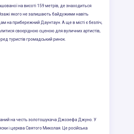
ашованої на висоті 159 метрів, де знаходиться
 пейзажі якого не залишають байдужими навіть
дам на прибережний Даунтаун. А ще в місті є безліч,
валитися своєрідною сценою для вуличних артистів,
еред туристів громадський ринок.
азваний на честь золотошукача Джозефа Джуно. У
ляски і церква Святого Миколая. Це російська