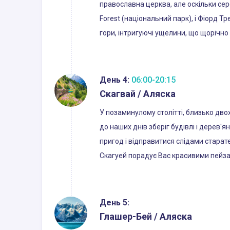
православна церква, але оскільки сере
Forest (національний парк), і Фіорд 
гори, інтригуючі ущелини, що щорічно 
День 4:
06:00-20:15
Скагвай / Аляска
У позаминулому столітті, близько дво
до наших днів зберіг будівлі і дерев'
пригод і відправитися слідами старат
Скагуей порадує Вас красивими пейзаж
День 5:
Глашер-Бей / Аляска