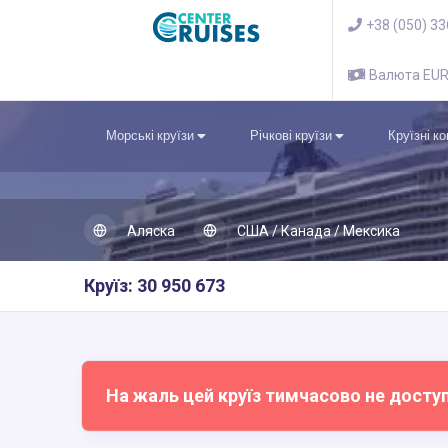
+38 (050) 3
Валюта EU
Морські круїзи
Річкові круїзи
Круїзні к
Аляска
США / Канада / Мексика
Круїз: 30 950 673
На жаль цей круїз тимчасово не досту