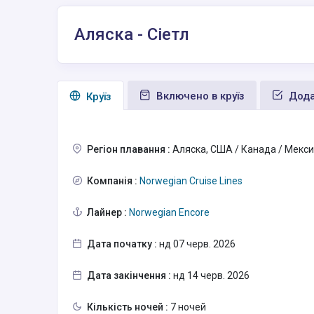
Аляска - Сіетл
Включено в круїз
Дода
Круїз
Регіон плавання :
Аляска, США / Канада / Мекс
Компанія :
Norwegian Cruise Lines
Лайнер :
Norwegian Encore
Дата початку :
нд 07 черв. 2026
Дата закінчення :
нд 14 черв. 2026
Кількість ночей :
7 ночей