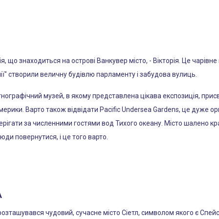
я, що знаходиться на острові Ванкувер місто, - Вікторія. Це чарів
лії" створили величну будівлю парламенту і забудова вулиць.
тнографічний музей, в якому представлена ​​цікава експозиція, при
 Америки. Варто також відвідати Pacific Undersea Gardens, це дуже 
ерігати за численними гостями вод Тихого океану. Місто шалено кра
юди повернутися, і це того варто.
А
ташувався чудовий, сучасне місто Сіетл, символом якого є Спейс-