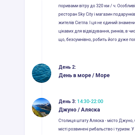
поривами вітру до 320 км / ч. Особли
ресторан Sky City і магазин подарунк
жителів Сіетла. І ця не єдиний знамен
цікавих для відвідування, ринків, в 
що, безсумнівно, робить його дуже по
День 2:
День в море / Море
День 3:
14:30-22:00
Джуно / Аляска
Столиця штату Аляска - місто Джуно,
місті розвинені рибальство і туризм. 