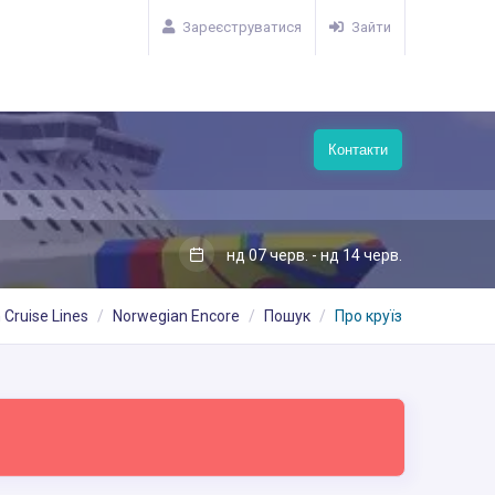
Зареєструватися
Зайти
Контакти
нд 07 черв. - нд 14 черв.
Cruise Lines
Norwegian Encore
Пошук
Про круїз