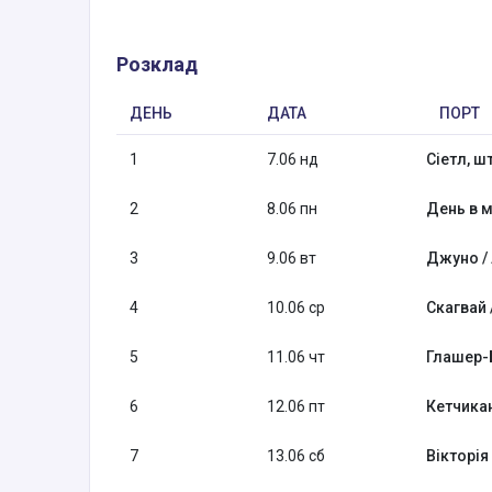
Розклад
ДЕНЬ
ДАТА
ПОРТ
1
7.06 нд
Сіетл, ш
2
8.06 пн
День в м
3
9.06 вт
Джуно /
4
10.06 ср
Скагвай 
5
11.06 чт
Глашер-
6
12.06 пт
Кетчикан
7
13.06 сб
Вікторія