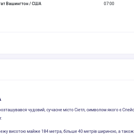
тат Вашингтон / США
07:00
А
ташувався чудовий, сучасне місто Сіетл, символом якого є Спейс-
r.
вежу висотою майже 184 метра, більше 40 метрів шириною, а також