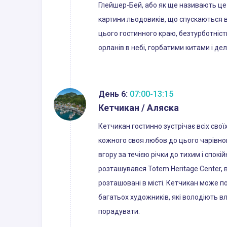
Глейшер-Бей, або як ще називають це 
картини льодовиків, що спускаються в
цього гостинного краю, безтурботніст
орланів в небі, горбатими китами і де
День 6:
07:00-13:15
Кетчикан / Аляска
Кетчикан гостинно зустрічає всіх свої
кожного своя любов до цього чарівног
вгору за течією річки до тихим і спок
розташувався Totem Heritage Center, в
розташовані в місті. Кетчикан може 
багатьох художників, які володіють в
порадувати.