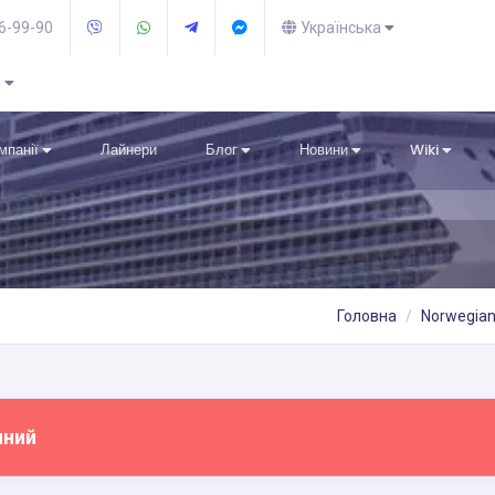
36-99-90
Українська
R
омпанії
Лайнери
Блог
Новини
Wiki
Головна
Norwegian 
пний