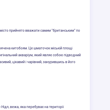
не місто прийнято вважати самим "британським" по
свячена китобоям. Це шматочок міській площі
оригінальний акваріум, який являє собою підводний
сивий, цікавий і чарівний, занурившись в його
Нідл, вежа, яка перебуває на території