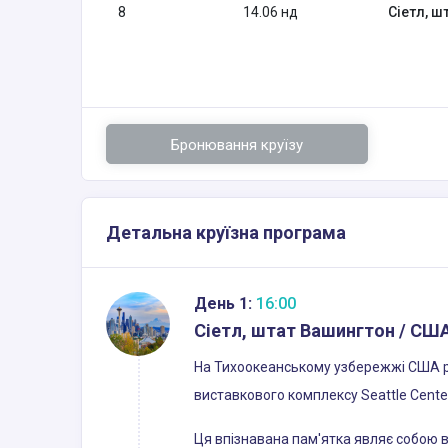
8
14.06 нд
Сіетл, ш
Бронювання круїзу
Детальна круїзна програма
День 1:
16:00
Сіетл, штат Вашингтон / СШ
На Тихоокеанському узбережжі США роз
виставкового комплексу Seattle Cente
Ця впізнавана пам'ятка являє собою 