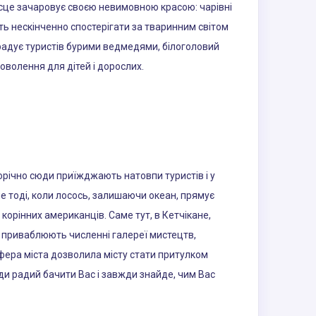
місце зачаровує своєю невимовною красою: чарівні
ть нескінченно спостерігати за тваринним світом
 радує туристів бурими ведмедями, білоголовий
оволення для дітей і дорослих.
Щорічно сюди приїжджають натовпи туристів і у
е тоді, коли лосось, залишаючи океан, прямує
корінних американців. Саме тут, в Кетчікане,
ів приваблюють численні галереї мистецтв,
фера міста дозволила місту стати притулком
жди радий бачити Вас і завжди знайде, чим Вас