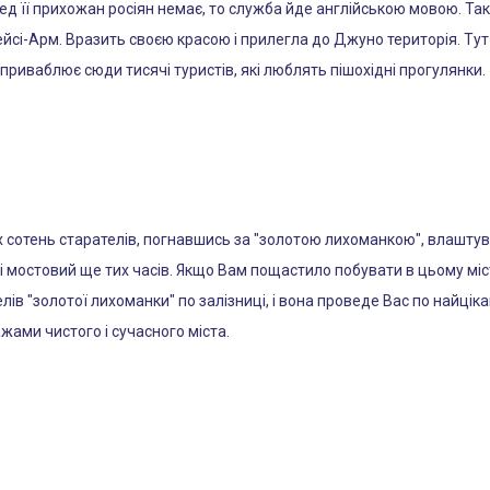
д її прихожан росіян немає, то служба йде англійською мовою. Тако
Трейсі-Арм. Вразить своєю красою і прилегла до Джуно територія. Т
приваблює сюди тисячі туристів, які люблять пішохідні прогулянки.
х сотень старателів, погнавшись за "золотою лихоманкою", влаштув
яні мостовий ще тих часів. Якщо Вам пощастило побувати в цьому мі
елів "золотої лихоманки" по залізниці, і вона проведе Вас по найц
ами чистого і сучасного міста.