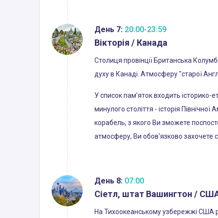
День 7:
20:00-23:59
Вікторія / Канада
Столиця провінції Британська Колумбі
духу в Канаді. Атмосферу "старої Анг
У список пам'яток входить історико-е
минулого століття - історія Північної
корабель, з якого Ви зможете поспост
атмосферу, Ви обов'язково захочете с
День 8:
07:00
Сіетл, штат Вашингтон / СШ
На Тихоокеанському узбережжі США роз