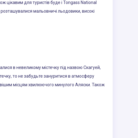
ж цікавим для туристів буде і Tongass National
ут розташувалися мальовничі льодовики, високі
алися в невеликому містечку під назвою Скагуей,
стечку, то не забудьте зануритися в атмосферу
ікавішим місцям хвилюючого минулого Аляски. Також