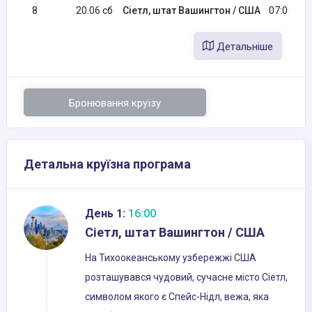
8
20.06 сб
Сіетл, штат Вашингтон / США
07:00
Детальніше
Бронювання круїзу
Детальна круїзна програма
День 1:
16:00
Сіетл, штат Вашингтон / США
На Тихоокеанському узбережжі США
розташувався чудовий, сучасне місто Сіетл,
символом якого є Спейс-Нідл, вежа, яка