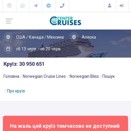
США / Канада / Мексика
Аляска
сб 13 черв. - сб 20 черв.
Круїз: 30 950 651
Головна
Norwegian Cruise Lines
Norwegian Bliss
Пошук
Про круїз
На жаль цей круїз тимчасово не доступний