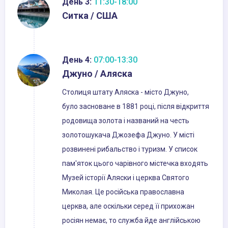
День 3:
11:30-18:00
Ситка / США
День 4:
07:00-13:30
Джуно / Аляска
Столиця штату Аляска - місто Джуно,
було засноване в 1881 році, після відкриття
родовища золота і названий на честь
золотошукача Джозефа Джуно. У місті
розвинені рибальство і туризм. У список
пам'яток цього чарівного містечка входять
Музей історії Аляски і церква Святого
Миколая. Це російська православна
церква, але оскільки серед її прихожан
росіян немає, то служба йде англійською