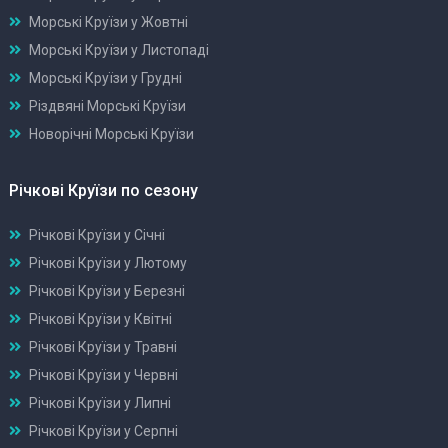
Морські Круїзи у Жовтні
Морські Круїзи у Листопаді
Морські Круїзи у Грудні
Різдвяні Морські Круїзи
Новорічні Морські Круїзи
Річкові Круїзи по сезону
Річкові Круїзи у Січні
Річкові Круїзи у Лютому
Річкові Круїзи у Березні
Річкові Круїзи у Квітні
Річкові Круїзи у Травні
Річкові Круїзи у Червні
Річкові Круїзи у Липні
Річкові Круїзи у Серпні