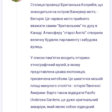
Столиця провінції Британська Колумбія, що
знаходиться на острові Ванкувер місто, -
Вікторія. Це чарівне місто прийнято
вважати самим "британським" по духу в
Канаді. Атмосферу "старої Англії" створили
величну будівлю парламенту і забудова
вулиць.
У список пам'яток входить історико-
етнографічний музей, в якому
представлена ​​цікава експозиція,
присвячена китобоям. Це шматочок міській
площі минулого століття - історія Північної
Америки. Варто також відвідати Pacific
Undersea Gardens, це дуже оригінальний
акваріум, який являє собою підводний