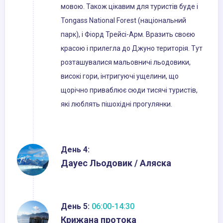
мовою. Також цікавим для туристів буде і
Tongass National Forest (національний
парк), і Фіорд Трейсі-Арм. Вразить своєю
красою і прилегла до Джуно територія. Тут
розташувалися мальовничі льодовики,
високі гори, інтригуючі ущелини, що
щорічно приваблює сюди тисячі туристів,
які люблять пішохідні прогулянки.
День 4:
Дауес Льодовик / Аляска
День 5:
06:00-14:30
Крижана протока