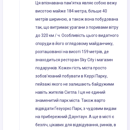
Ця впізнавана пам'ятка являє собою вежу
висотою майже 184 метра, більше 40
метрів шириною, а також вона побудована
так, що витримає урагани з поривами вітру
до 320 км / ч. Особливість цього видатного
споруди в його оглядовому майданчику,
розташованої на висоті 159 метрів, де
знаходиться ресторан Sky City і магазин
подарунків. Кожен гість міста просто
зобов'язаний побувати в Керрі Парку,
пейзажі якого не залишають байдужими
навіть жителів Сіетла. І ця не єдиний
знаменитий парк міста. Також варто
відвідати Гезуоркс Парк, з чудовим видам
на прибережний Даунтаун. А ще в місті є
безліч, цікавих для відвідування, ринків, в