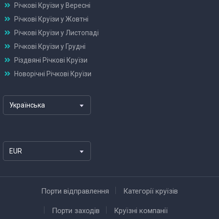
Річкові Круїзи у Вересні
Річкові Круїзи у Жовтні
Річкові Круїзи у Листопаді
Річкові Круїзи у Грудні
Різдвяні Річкові Круїзи
Новорічні Річкові Круїзи
Українська
EUR
Порти відправлення
Категорії круїзів
Порти заходів
Круїзні компанії