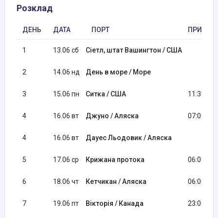
Розклад
ДЕНЬ
ДАТА
ПОРТ
ПРИБУТ
1
13.06 сб
Сіетл, штат Вашингтон / США
2
14.06 нд
День в море / Море
3
15.06 пн
Ситка / США
11:30
4
16.06 вт
Джуно / Аляска
07:00
4
16.06 вт
Дауес Льодовик / Аляска
5
17.06 ср
Крижана протока
06:00
6
18.06 чт
Кетчикан / Аляска
06:00
7
19.06 пт
Вікторія / Канада
23:00