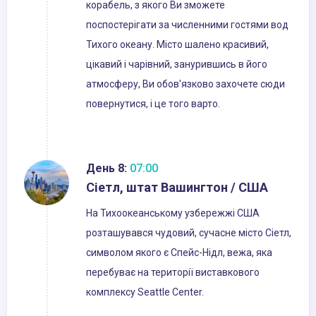
корабель, з якого Ви зможете
поспостерігати за численними гостями вод
Тихого океану. Місто шалено красивий,
цікавий і чарівний, занурившись в його
атмосферу, Ви обов'язково захочете сюди
повернутися, і це того варто.
День 8:
07:00
Сіетл, штат Вашингтон / США
На Тихоокеанському узбережжі США
розташувався чудовий, сучасне місто Сіетл,
символом якого є Спейс-Нідл, вежа, яка
перебуває на території виставкового
комплексу Seattle Center.