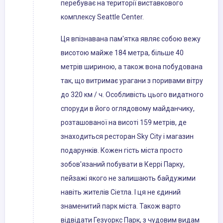
перебуває на території виставкового
комплексу Seattle Center.
Ця впізнавана пам'ятка являє собою вежу
висотою майже 184 метра, більше 40
метрів шириною, а також вона побудована
так, що витримає урагани з поривами вітру
до 320 км / ч. Особливість цього видатного
споруди в його оглядовому майданчику,
розташованої на висоті 159 метрів, де
знаходиться ресторан Sky City і магазин
подарунків. Кожен гість міста просто
зобов'язаний побувати в Керрі Парку,
пейзажі якого не залишають байдужими
навіть жителів Сіетла. І ця не єдиний
знаменитий парк міста. Також варто
відвідати Гезуоркс Парк, з чудовим видам