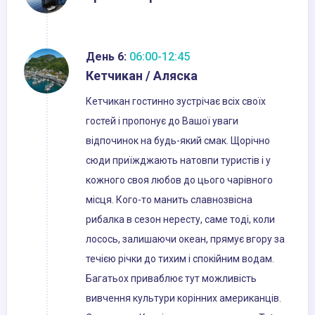
День 6:
06:00-12:45
Кетчикан / Аляска
Кетчикан гостинно зустрічає всіх своїх
гостей і пропонує до Вашої уваги
відпочинок на будь-який смак. Щорічно
сюди приїжджають натовпи туристів і у
кожного своя любов до цього чарівного
місця. Кого-то манить славнозвісна
рибалка в сезон нересту, саме тоді, коли
лосось, залишаючи океан, прямує вгору за
течією річки до тихим і спокійним водам.
Багатьох приваблює тут можливість
вивчення культури корінних американців.