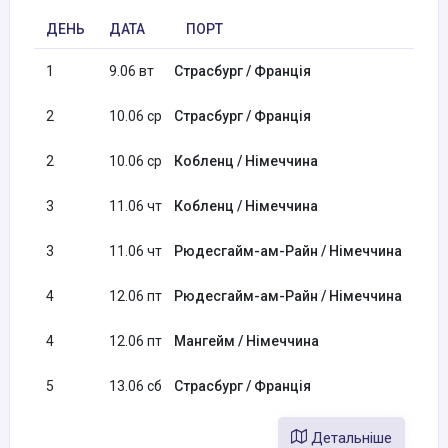
ДЕНЬ
ДАТА
ПОРТ
ПРИ
1
9.06 вт
Страсбург / Франція
18:0
2
10.06 ср
Страсбург / Франція
2
10.06 ср
Кобленц / Німеччина
16:0
3
11.06 чт
Кобленц / Німеччина
3
11.06 чт
Рюдесгайм-ам-Райн / Німеччина
15:0
4
12.06 пт
Рюдесгайм-ам-Райн / Німеччина
4
12.06 пт
Мангейм / Німеччина
12:0
5
13.06 сб
Страсбург / Франція
09:0
Детальніше