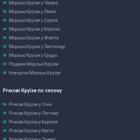
Морські Круїзи у Червні
Морські Круїзи у Липні
Морські Круїзи у Серпні
Морські Круїзи у Вересні
Морські Круїзи у Жовтні
Морські Круїзи у Листопаді
Морські Круїзи у Грудні
Різдвяні Морські Круїзи
Новорічні Морські Круїзи
Річкові Круїзи по сезону
Річкові Круїзи у Січні
Річкові Круїзи у Лютому
Річкові Круїзи у Березні
Річкові Круїзи у Квітні
Річкові Круїзи у Травні