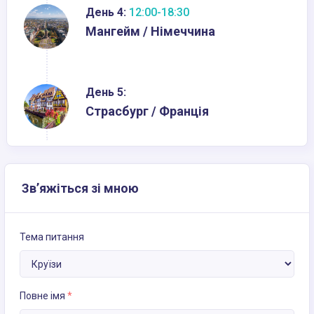
День 4:
12:00-18:30
Мангейм / Німеччина
День 5:
Страсбург / Франція
Зв’яжіться зі мною
Тема питання
Повне імя
*