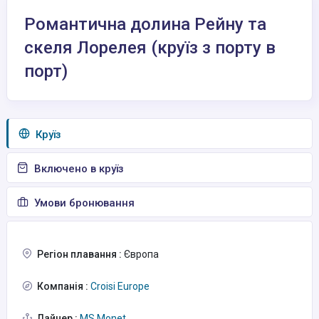
Романтична долина Рейну та
скеля Лорелея (круїз з порту в
порт)
Круїз
Включено в круїз
Умови бронювання
Регіон плавання :
Європа
Компанія :
Croisi Europe
Лайнер :
MS Monet