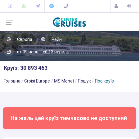
Європа
Рейн
вт 09 черв. - сб 13 черв.
Круїз: 30 893 463
Головна
Croisi Europe
MS Monet
Пошук
Про круїз
На жаль цей круїз тимчасово не доступний