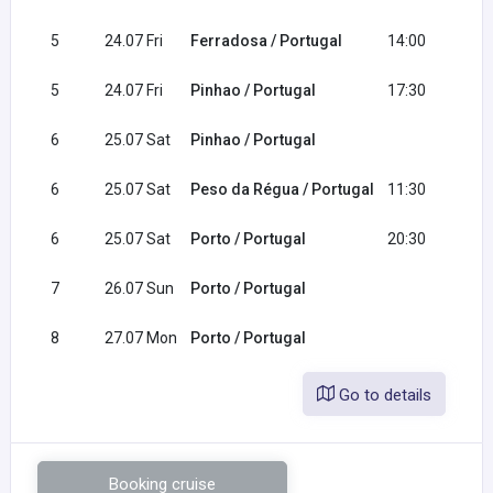
5
24.07 Fri
Ferradosa / Portugal
14:00
14
5
24.07 Fri
Pinhao / Portugal
17:30
6
25.07 Sat
Pinhao / Portugal
09
6
25.07 Sat
Peso da Régua / Portugal
11:30
12
6
25.07 Sat
Porto / Portugal
20:30
7
26.07 Sun
Porto / Portugal
8
27.07 Mon
Porto / Portugal
09
Go to details
Booking cruise