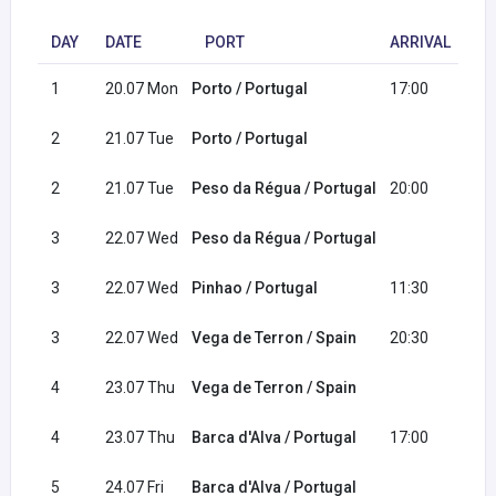
DAY
DATE
PORT
ARRIVAL
D
1
20.07 Mon
Porto / Portugal
17:00
2
21.07 Tue
Porto / Portugal
12
2
21.07 Tue
Peso da Régua / Portugal
20:00
3
22.07 Wed
Peso da Régua / Portugal
09
3
22.07 Wed
Pinhao / Portugal
11:30
12
3
22.07 Wed
Vega de Terron / Spain
20:30
4
23.07 Thu
Vega de Terron / Spain
16
4
23.07 Thu
Barca d'Alva / Portugal
17:00
5
24.07 Fri
Barca d'Alva / Portugal
08