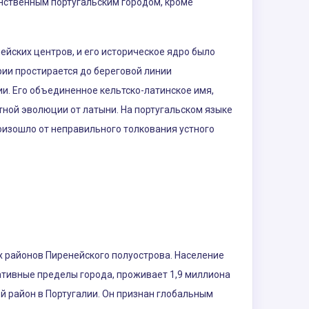
нственным португальским городом, кроме
ских центров, и его историческое ядро ​​было
рии простирается до береговой линии
ии. Его объединенное кельтско-латинское имя,
стной эволюции от латыни. На португальском языке
роизошло от неправильного толкования устного
х районов Пиренейского полуострова. Население
ративные пределы города, проживает 1,9 миллиона
ой район в Португалии. Он признан глобальным