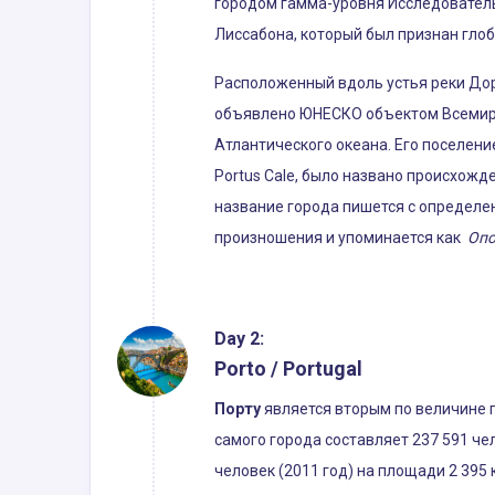
городом гамма-уровня Исследователь
Лиссабона, который был признан гло
Расположенный вдоль устья реки Дору
объявлено ЮНЕСКО объектом Всемирно
Атлантического океана. Его поселени
Portus Cale, было названо происхожд
название города пишется с определ
произношения и упоминается как
Опо
Day 2:
Porto / Portugal
Порту
является вторым по величине г
самого города составляет 237 591 че
человек (2011 год) на площади 2 395