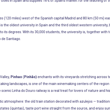
ty cities in Spain and supplies 16% of Spain's market for the teaching 
res (120 miles) west of the Spanish capital Madrid and 80 km (50 mi) ea
the oldest university in Spain and the third oldest western university, bu
to its degrees. With its 30,000 students, the university is, together with
o de Santiago.
 Valley,
Pinhao
(
Pinhão)
enchants with its vineyards stretching across te
king landscapes, is one of the main winemaking centers of the region 
e scenic Linha do Douro railway is a real treat for lovers of nature and his
ic atmosphere: the old train station decorated with azulejos — tradition
 estates (quintas), taste port wine straight from the source, and enjoy suns