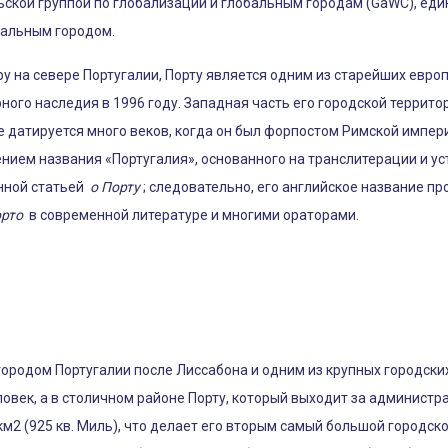
ской группой по глобализации и глобальным городам (GaWC), еди
бальным городом.
 на севере Португалии, Порту является одним из старейших европей
го наследия в 1996 году. Западная часть его городской террито
е датируется много веков, когда он был форпостом Римской импер
ением названия «Португалия», основанного на транслитерации и у
енной статьей
о Порту
; следовательно, его английское название п
рто
в современной литературе и многими ораторами.
ородом Португалии после Лиссабона и одним из крупных городски
ловек, а в столичном районе Порту, который выходит за админист
 км2 (925 кв. Миль), что делает его вторым самый большой городск