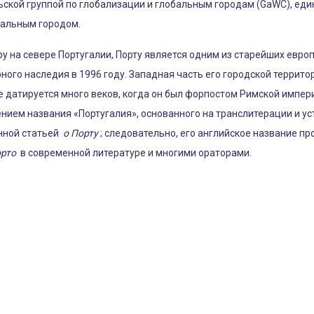
ской группой по глобализации и глобальным городам (GaWC), еди
бальным городом.
 на севере Португалии, Порту является одним из старейших европей
го наследия в 1996 году. Западная часть его городской террито
е датируется много веков, когда он был форпостом Римской импер
ением названия «Португалия», основанного на транслитерации и у
енной статьей
о Порту
; следовательно, его английское название п
рто
в современной литературе и многими ораторами.