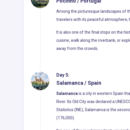
Pocinho / Portugal
Among the picturesque landscapes of the 
travelers with its peaceful atmosphere, h
It is also one of the final stops on the h
cuisine, walk along the riverbank, or exp
away from the crowds.
Day 5:
Salamanca / Spain
Salamanca
is a city in western Spain th
River. Its Old City was declared a UNESCO
Statistics (INE), Salamanca is the secon
(176,000).