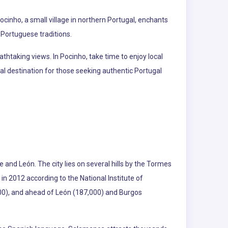
cinho, a small village in northern Portugal, enchants
 Portuguese traditions.
reathtaking views. In Pocinho, take time to enjoy local
eal destination for those seeking authentic Portugal
e and León. The city lies on several hills by the Tormes
in 2012 according to the National Institute of
,000), and ahead of León (187,000) and Burgos