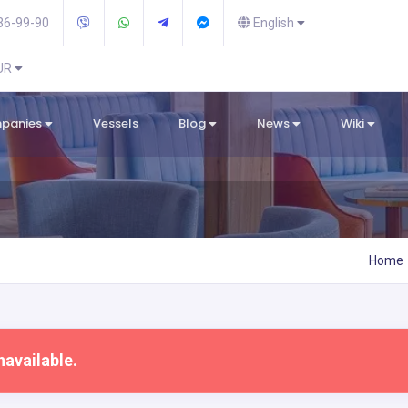
36-99-90
English
EUR
mpanies
Vessels
Blog
News
Wiki
Home
navailable.