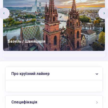
‹
›
Базель / Швейцарія
Про круїзний лайнер
Специфікація