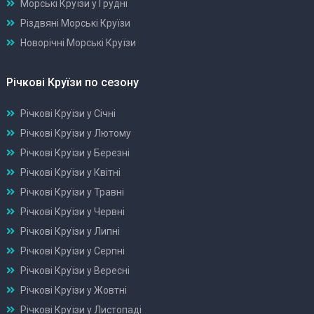
Морські Круїзи у Грудні
Різдвяні Морські Круїзи
Новорічні Морські Круїзи
Річкові Круїзи по сезону
Річкові Круїзи у Січні
Річкові Круїзи у Лютому
Річкові Круїзи у Березні
Річкові Круїзи у Квітні
Річкові Круїзи у Травні
Річкові Круїзи у Червні
Річкові Круїзи у Липні
Річкові Круїзи у Серпні
Річкові Круїзи у Вересні
Річкові Круїзи у Жовтні
Річкові Круїзи у Листопаді