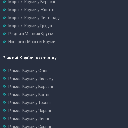
Морські Круїзи у Вересні
Морські Круїзи у Жовтні
Морські Круїзи у Листопаді
Морські Круїзи у Грудні
Різдвяні Морські Круїзи
Новорічні Морські Круїзи
Річкові Круїзи по сезону
Річкові Круїзи у Січні
Річкові Круїзи у Лютому
Річкові Круїзи у Березні
Річкові Круїзи у Квітні
Річкові Круїзи у Травні
Річкові Круїзи у Червні
Річкові Круїзи у Липні
Річкові Круїзи у Серпні