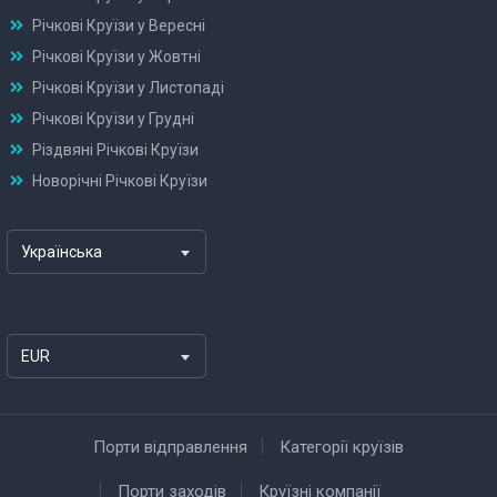
Річкові Круїзи у Вересні
Річкові Круїзи у Жовтні
Річкові Круїзи у Листопаді
Річкові Круїзи у Грудні
Різдвяні Річкові Круїзи
Новорічні Річкові Круїзи
Українська
EUR
Порти відправлення
Категорії круїзів
Порти заходів
Круїзні компанії