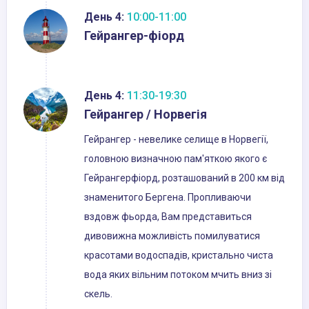
День 4:
10:00-11:00
Гейрангер-фіорд
День 4:
11:30-19:30
Гейрангер / Норвегія
Гейрангер - невелике селище в Норвегії,
головною визначною пам'яткою якого є
Гейрангерфіорд, розташований в 200 км від
знаменитого Бергена. Пропливаючи
вздовж фьорда, Вам представиться
дивовижна можливість помилуватися
красотами водоспадів, кристально чиста
вода яких вільним потоком мчить вниз зі
скель.