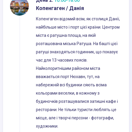
День 2:
10:00-18:00
Копенгаген / Данія
Копенгаген відомий всім, як столиця Данії,
найбільше місто і порт цієї країни. Центром
міста є ратушна площа, на якій
розташована міська Ратуша. На башті цієї
ратуші знаходяться годинник, що показує
час для 13 часових поясів.
Найколоритнішим районом міста
вважається порт Нюхавн, тут, на
набережній всі будинки сяють всіма
кольорами веселки, в кожному з
будиночків розташувалися затишні кафе і
ресторани. Не тільки туристи люблять це
місце, але і творчі персони - фотографи,
художники.