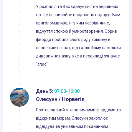
У розпал літа Вас здивує сніг на вершинах
гір. Це незвичайне поєднання подарує Вам
приголомшливе, ні з чим незрівнянне,
відчуття спокою й умиротворення. Обрив
фьорда пробила свого роду тріщину в
норвезьких горах, що і дало йому настільки
дивовижне назву, яке в перекладі означає
"спис".
День 5:
07:00-16:00
Олесунн / Норвегія
Розташований між величними фіордами та
відкритим морем, Олесунн захоплює
відвідувачів унікальним поєднанням