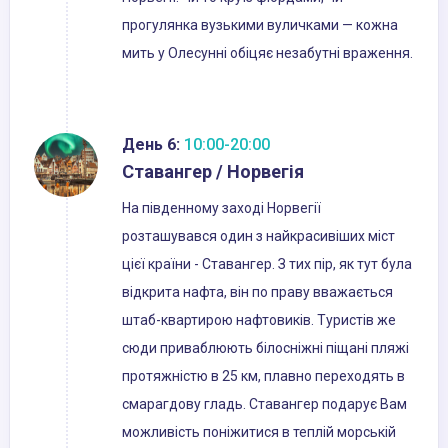
прогулянка вузькими вуличками — кожна
мить у Олесунні обіцяє незабутні враження.
День 6:
10:00-20:00
Ставангер / Норвегія
На південному заході Норвегії
розташувався один з найкрасивіших міст
цієї країни - Ставангер. З тих пір, як тут була
відкрита нафта, він по праву вважається
штаб-квартирою нафтовиків. Туристів же
сюди приваблюють білосніжні піщані пляжі
протяжністю в 25 км, плавно переходять в
смарагдову гладь. Ставангер подарує Вам
можливість поніжитися в теплій морській