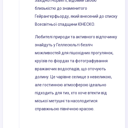
Західної Норвегії, відомий своєю
близькістю до знаменитого
Гейрангерфьорду, який внесений до списку
Всесвітньої спадщини ЮНЕСКО.
Любителі природи та активного відпочинку
знайдуть у Геллесюльті безліч
можливостей для пішохідних прогулянок,
круїзів по фіордах та фотографування
вражаючих водоспадів, що оточують
долину. Це чарівне селище з невеликою,
але гостинною атмосферою ідеально
підходить для тих, хто хоче втекти від
міської метушні та насолодитися
справжньою північною красою.