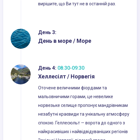
вирішите, що Ви тут не в останній раз.
День 3:
День в море / Море
День 4:
08:30-09:30
Хеллесілт / Норвегія
Оточене величними фіордами та
мальовничими горами, це невелике
норвезьке селище пропонує мандрівникам
незабутні краєвиди та унікальну атмосферу
спокою. Геллесюльт — ворота до одного з
найкрасивіших і найвідвідуваніших регіонів