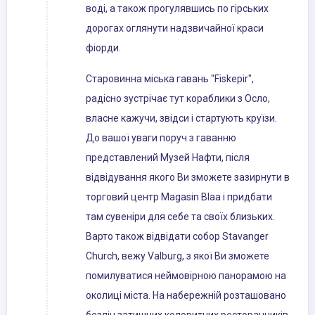
воді, а також прогулявшись по гірських
дорогах оглянути надзвичайної краси
фіорди.
Старовинна міська гавань "Fiskepir",
радісно зустрічає тут кораблики з Осло,
власне кажучи, звідси і стартують круїзи.
До вашої уваги поруч з гаванню
представлений Музей Нафти, після
відвідування якого Ви зможете зазирнути в
торговий центр Magasin Blaa і придбати
там сувеніри для себе та своїх близьких.
Варто також відвідати собор Stavanger
Church, вежу Valburg, з якої Ви зможете
помилуватися неймовірною панорамою на
околиці міста. На набережній розташовано