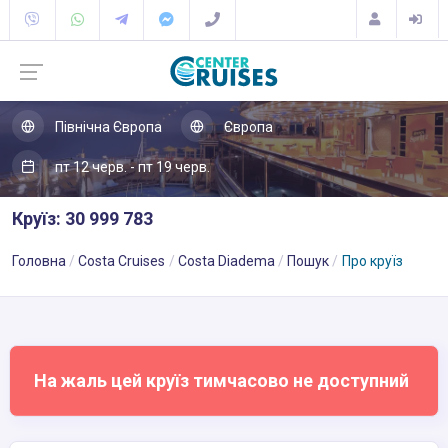
Північна Європа
Європа
пт 12 черв. - пт 19 черв.
Круїз: 30 999 783
Головна
Costa Cruises
Costa Diadema
Пошук
Про круїз
На жаль цей круїз тимчасово не доступний