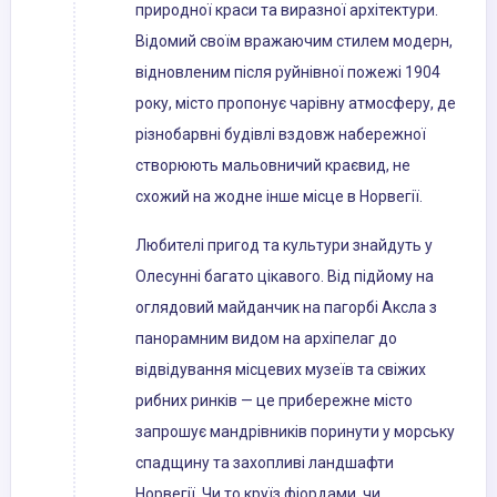
природної краси та виразної архітектури.
Відомий своїм вражаючим стилем модерн,
відновленим після руйнівної пожежі 1904
року, місто пропонує чарівну атмосферу, де
різнобарвні будівлі вздовж набережної
створюють мальовничий краєвид, не
схожий на жодне інше місце в Норвегії.
Любителі пригод та культури знайдуть у
Олесунні багато цікавого. Від підйому на
оглядовий майданчик на пагорбі Аксла з
панорамним видом на архіпелаг до
відвідування місцевих музеїв та свіжих
рибних ринків — це прибережне місто
запрошує мандрівників поринути у морську
спадщину та захопливі ландшафти
Норвегії. Чи то круїз фіордами, чи