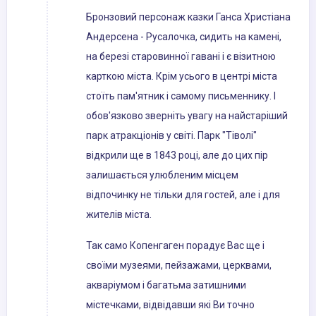
Бронзовий персонаж казки Ганса Христіана
Андерсена - Русалочка, сидить на камені,
на березі старовинної гавані і є візитною
карткою міста. Крім усього в центрі міста
стоїть пам'ятник і самому письменнику. І
обов'язково зверніть увагу на найстаріший
парк атракціонів у світі. Парк "Тіволі"
відкрили ще в 1843 році, але до цих пір
залишається улюбленим місцем
відпочинку не тільки для гостей, але і для
жителів міста.
Так само Копенгаген порадує Вас ще і
своїми музеями, пейзажами, церквами,
акваріумом і багатьма затишними
містечками, відвідавши які Ви точно