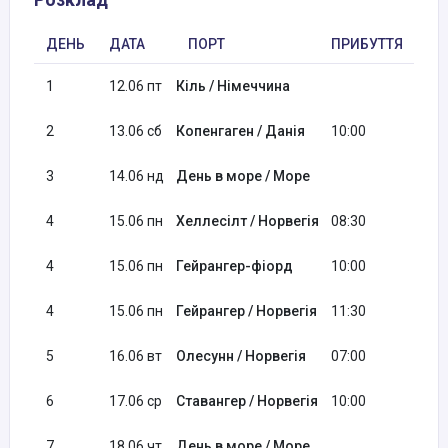
ДЕНЬ
ДАТА
ПОРТ
ПРИБУТТЯ
ВІ
1
12.06 пт
Кіль / Німеччина
19:
2
13.06 сб
Копенгаген / Данія
10:00
18:
3
14.06 нд
День в море / Море
4
15.06 пн
Хеллесілт / Норвегія
08:30
09:
4
15.06 пн
Гейрангер-фіорд
10:00
11:
4
15.06 пн
Гейрангер / Норвегія
11:30
19:
5
16.06 вт
Олесунн / Норвегія
07:00
16:
6
17.06 ср
Ставангер / Норвегія
10:00
20:
7
18.06 чт
День в море / Море