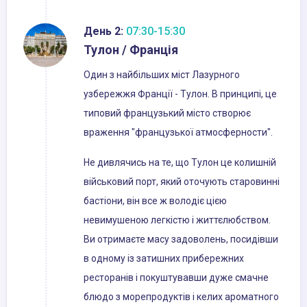
День 2:
07:30-15:30
Тулон / Франція
Один з найбільших міст Лазурного
узбережжя Франції - Тулон. В принципі, це
типовий французький місто створює
враження "французької атмосферности".
Не дивлячись на те, що Тулон це колишній
військовий порт, який оточують старовинні
бастіони, він все ж володіє цією
невимушеною легкістю і життєлюбством.
Ви отримаєте масу задоволень, посидівши
в одному із затишних прибережних
ресторанів і покуштувавши дуже смачне
блюдо з морепродуктів і келих ароматного