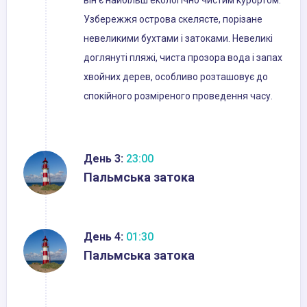
він є найбільш екологічно чистим курортом.
Узбережжя острова скелясте, порізане
невеликими бухтами і затоками. Невеликі
доглянуті пляжі, чиста прозора вода і запах
хвойних дерев, особливо розташовує до
спокійного розміреного проведення часу.
День 3:
23:00
Пальмська затока
День 4:
01:30
Пальмська затока