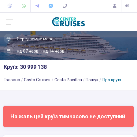
Середземне море
нд 07 черв. - нд 14 черв.
Круїз: 30 999 138
Головна
Costa Cruises
Costa Pacifica
Пошук
Про круїз
На жаль цей круїз тимчасово не доступний