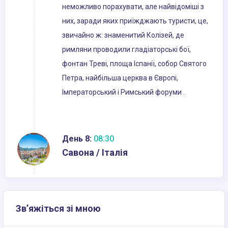
неможливо порахувати, але найвідоміші з
них, заради яких приїжджають туристи, це,
звичайно ж: знаменитий Колізей, де
римляни проводили гладіаторські бої,
фонтан Треві, площа Іспанії, собор Святого
Петра, найбільша церква в Європі,
Імператорський і Римський форуми .
День 8:
08:30
Савона / Італія
Зв’яжіться зі мною