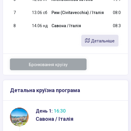
7
13.06 сб
Рим (Civitavecchia) / Італія
08:00
8
14.06 нд
Савона / Італія
08:30
Детальніше
Бронювання круїзу
Детальна круїзна програма
День 1:
16:30
Савона / Італія