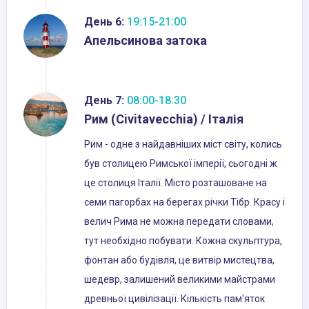
День 6:
19:15-21:00
Апельсинова затока
День 7:
08:00-18:30
Рим (Civitavecchia) / Італія
Рим - одне з найдавніших міст світу, колись
був столицею Римської імперії, сьогодні ж
це столиця Італії. Місто розташоване на
семи пагорбах на берегах річки Тібр. Красу і
велич Рима не можна передати словами,
тут необхідно побувати. Кожна скульптура,
фонтан або будівля, це витвір мистецтва,
шедевр, залишений великими майстрами
древньої цивілізації. Кількість пам'яток