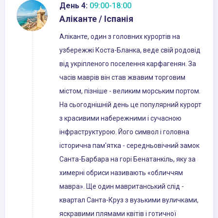
День 4:
09:00-18:00
Аліканте / Іспанія
Аліканте, один з головних курортів на
узбережжі Коста-Бланка, веде свій родовід
від укріпленого поселення карфагенян. За
часів маврів він став жвавим торговим
містом, пізніше - великим морським портом.
На сьогоднішній день це популярний курорт
з красивими набережними і сучасною
інфраструктурою. Його символ і головна
історична пам'ятка - середньовічний замок
Санта-Барбара на горі Бенатанкіль, яку за
химерні обриси називають «обличчям
мавра». Ще один мавританський слід -
квартал Санта-Круз з вузькими вуличками,
яскравими плямами квітів і готичної