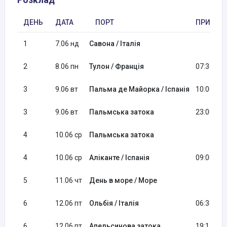
ДЕНЬ
ДАТА
ПОРТ
ПРИБУТ
1
7.06 нд
Савона / Італія
2
8.06 пн
Тулон / Франція
07:30
3
9.06 вт
Пальма де Майорка / Іспанія
10:00
3
9.06 вт
Пальмська затока
23:00
4
10.06 ср
Пальмська затока
4
10.06 ср
Аліканте / Іспанія
09:00
5
11.06 чт
День в море / Море
6
12.06 пт
Ольбія / Італія
06:30
6
12.06 пт
Апельсинова затока
19:15