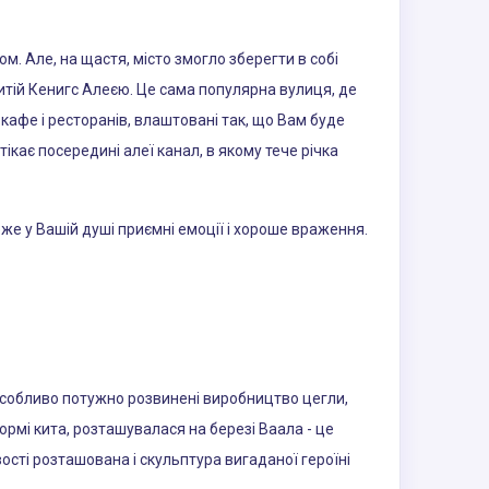
 Але, на щастя, місто змогло зберегти в собі
нитій Кенигс Алеєю. Це сама популярна вулиця, де
 кафе і ресторанів, влаштовані так, що Вам буде
кає посередині алеї канал, в якому тече річка
 у Вашій душі приємні емоції і хороше враження.
 особливо потужно розвинені виробництво цегли,
ормі кита, розташувалася на березі Ваала - це
вості розташована і скульптура вигаданої героїні