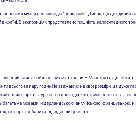
 символ міста.
ціональний музей велосипедів "велорами". Дивно, що це єдиний так
в країні. В експозиціях представлено пишність велосипедного тран
ашований один з найдавніших міст країни — Маастрихт, що лежить б
ійти всього за пару годин.Не зважаючи на свої розміри, це дуже гарн
кий вплив в архітектурі на тлі голландської стриманості та так зв
ь багатьма мовами: нідерландською, англійською, французькою, н
к, які варто побачити, відвідавши це місто.