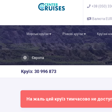
+38 (050) 3
Валюта EU
Морські круїзи
Річкові круїзи
Круїзні к
Європа
Круїз: 30 996 873
На жаль цей круїз тимчасово не досту