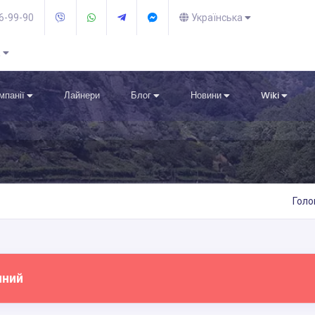
36-99-90
Українська
R
омпанії
Лайнери
Блог
Новини
Wiki
Голо
пний