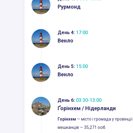
Рурмонд
День 4:
17:00
Венло
День 5:
15:00
Венло
День 6:
03:30-13:00
Ґорінхем / Нідерланди
Горінхем
— місто і громада у провінції
мешканців — 35,271 осіб.