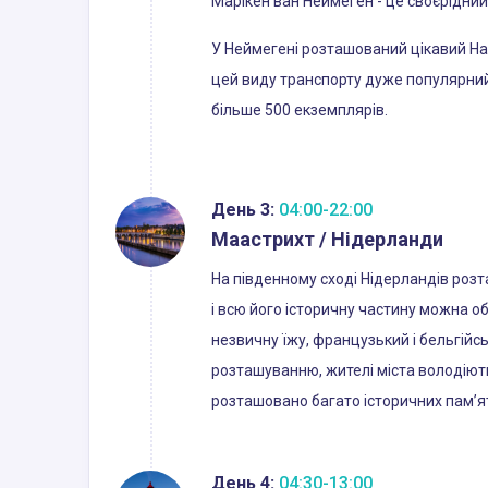
Марікен ван Неймеген - це своєрідний
У Неймегені розташований цікавий На
цей виду транспорту дуже популярний 
більше 500 екземплярів.
День 3:
04:00-22:00
Маастрихт / Нідерланди
На південному сході Нідерландів розт
і всю його історичну частину можна об
незвичну їжу, французький і бельгійсь
розташуванню, жителі міста володіют
розташовано багато історичних пам’ято
День 4:
04:30-13:00