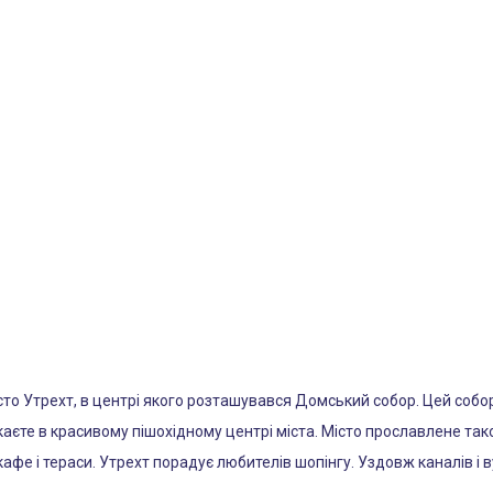
сто Утрехт, в центрі якого розташувався Домський собор. Цей собор
лукаєте в красивому пішохідному центрі міста. Місто прославлене т
фе і тераси. Утрехт порадує любителів шопінгу. Уздовж каналів і в