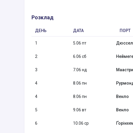
Розклад
ДЕНЬ
ДАТА
ПОРТ
1
5.06 пт
Дюссель
2
6.06 сб
Неймеге
3
7.06 нд
Маастри
4
8.06 пн
Рурмон
4
8.06 пн
Венло
5
9.06 вт
Венло
6
10.06 ср
Ґорінхе