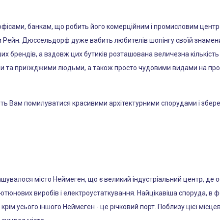
сами, банкам, що робить його комерційним і промисловим центром.
ічки Рейн. Дюссельдорф дуже вабить любителів шопінгу своїй знаме
ших брендів, а вздовж цих бутиків розташована величезна кількість
и та приїжджими людьми, а також просто чудовими видами на проті
 Вам помилуватися красивими архітектурними спорудами і збереже
ашувалося місто Неймеген, що є великий індустріальний центр, де
ютюнових виробів і електроустаткування. Найцікавіша споруда, в ф
рім усього іншого Неймеген - це річковий порт. Поблизу цієї місце