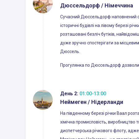
Дюссельдорф / Німеччина
Сучасний Дюссельдорф наповнений офі
історичні будівлі на лівому березі р
розташовані безліч бутіків, найвідомі
дуже зручно спостерігати за місцевим
Дюссель.
Прогулянка по Дюссельдорф дозволить
День 2:
01:00-13:00
Неймеген / Нідерланди
На південному березі річки Ваал розт
хімічна промисловість, виробництво т
диспетчерська річкового флоту, адже к