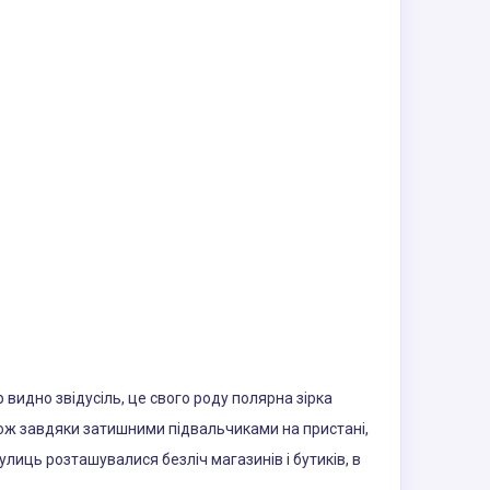
 видно звідусіль, це свого роду полярна зірка
акож завдяки затишними підвальчиками на пристані,
улиць розташувалися безліч магазинів і бутиків, в