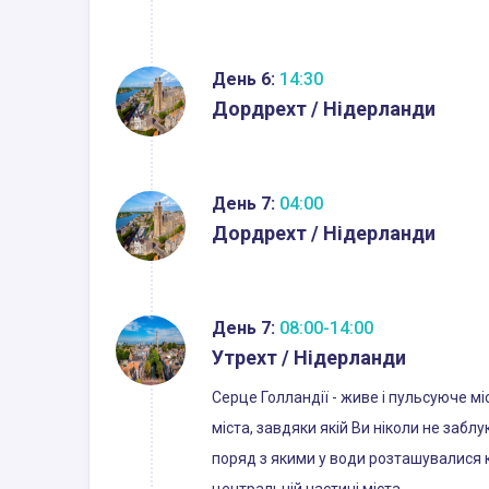
День 6:
14:30
Дордрехт / Нідерланди
День 7:
04:00
Дордрехт / Нідерланди
День 7:
08:00-14:00
Утрехт / Нідерланди
Серце Голландії - живе і пульсуюче мі
міста, завдяки якій Ви ніколи не заб
поряд з якими у води розташувалися ка
центральній частині міста.