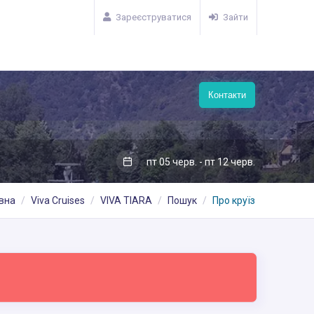
Зареєструватися
Зайти
Контакти
пт 05 черв. - пт 12 черв.
вна
Viva Cruises
VIVA TIARA
Пошук
Про круїз