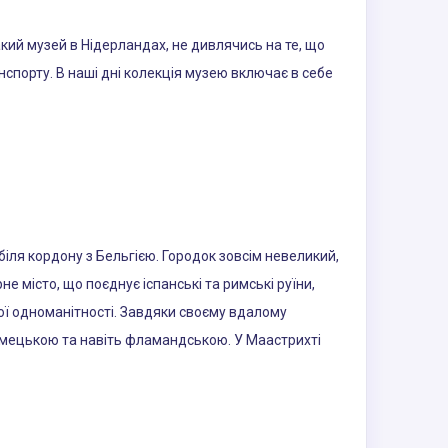
ий музей в Нідерландах, не дивлячись на те, що
спорту. В наші дні колекція музею включає в себе
іля кордону з Бельгією. Городок зовсім невеликий,
е місто, що поєднує іспанські та римські руїни,
аної одноманітності. Завдяки своєму вдалому
імецькою та навіть фламандською. У Маастрихті