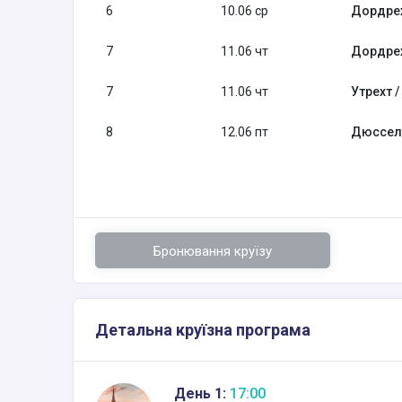
6
10.06 ср
Дордрех
7
11.06 чт
Дордрех
7
11.06 чт
Утрехт 
8
12.06 пт
Дюссель
Бронювання круїзу
Детальна круїзна програма
День 1:
17:00