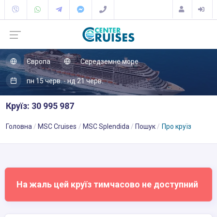
Європа
Середземне море
пн 15 черв. - нд 21 черв.
Круїз: 30 995 987
Головна
MSC Cruises
MSC Splendida
Пошук
Про круїз
На жаль цей круїз тимчасово не доступний