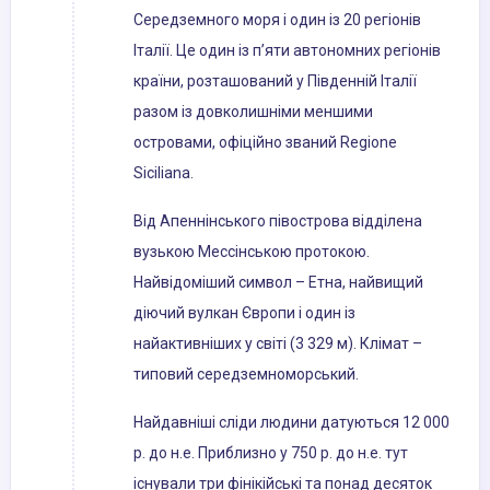
Середземного моря і один із 20 регіонів
Італії. Це один із п’яти автономних регіонів
країни, розташований у Південній Італії
разом із довколишніми меншими
островами, офіційно званий Regione
Siciliana.
Від Апеннінського півострова відділена
вузькою Мессінською протокою.
Найвідоміший символ – Етна, найвищий
діючий вулкан Європи і один із
найактивніших у світі (3 329 м). Клімат –
типовий середземноморський.
Найдавніші сліди людини датуються 12 000
р. до н.е. Приблизно у 750 р. до н.е. тут
існували три фінікійські та понад десяток