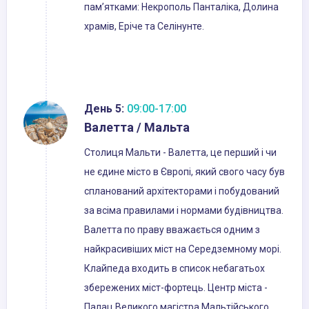
пам’ятками: Некрополь Панталіка, Долина
храмів, Еріче та Селінунте.
День 5:
09:00-17:00
Валетта / Мальта
Столиця Мальти - Валетта, це перший і чи
не єдине місто в Європі, який свого часу був
спланований архітекторами і побудований
за всіма правилами і нормами будівництва.
Валетта по праву вважається одним з
найкрасивіших міст на Середземному морі.
Клайпеда входить в список небагатьох
збережених міст-фортець. Центр міста -
Палац Великого магістра Мальтійського