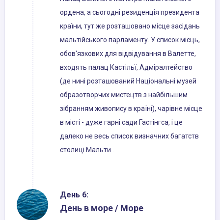
ордена, а сьогодні резиденція президента
країни, тут же розташовано місце засідань
мальтійського парламенту. У список місць,
обов'язкових для відвідування в Валетте,
входять палац Кастільї, Адміралтейство
(де нині розташований Національні музей
образотворчих мистецтв з найбільшим
зібранням живопису в країні), чарівне місце
в місті - дуже гарні сади Гастінгса, і це
далеко не весь список визначних багатств
столиці Мальти .
День 6:
День в море / Море