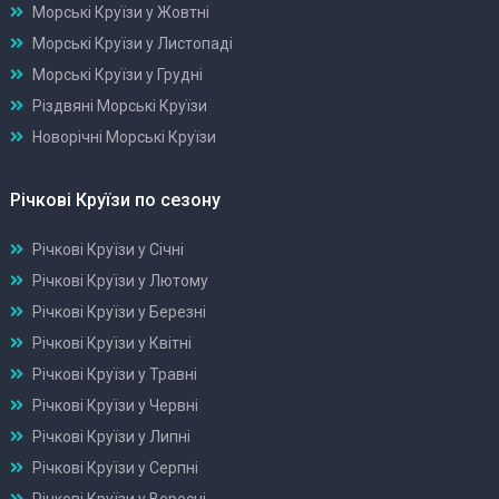
Морські Круїзи у Жовтні
Морські Круїзи у Листопаді
Морські Круїзи у Грудні
Різдвяні Морські Круїзи
Новорічні Морські Круїзи
Річкові Круїзи по сезону
Річкові Круїзи у Січні
Річкові Круїзи у Лютому
Річкові Круїзи у Березні
Річкові Круїзи у Квітні
Річкові Круїзи у Травні
Річкові Круїзи у Червні
Річкові Круїзи у Липні
Річкові Круїзи у Серпні
Річкові Круїзи у Вересні