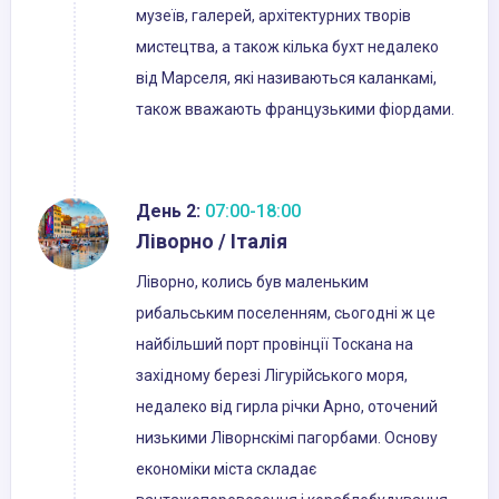
музеїв, галерей, архітектурних творів
мистецтва, а також кілька бухт недалеко
від Марселя, які називаються каланкамі,
також вважають французькими фіордами.
День 2:
07:00-18:00
Ліворно / Італія
Ліворно, колись був маленьким
рибальським поселенням, сьогодні ж це
найбільший порт провінції Тоскана на
західному березі Лігурійського моря,
недалеко від гирла річки Арно, оточений
низькими Ліворнскімі пагорбами. Основу
економіки міста складає