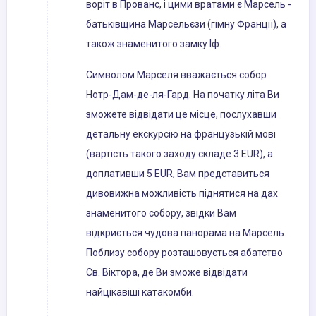
воріт в Прованс, і цими вратами є Марсель -
батьківщина Марсельєзи (гімну Франції), а
також знаменитого замку Іф.
Символом Марселя вважається собор
Нотр-Дам-де-ля-Гард. На початку літа Ви
зможете відвідати це місце, послухавши
детальну екскурсію на французькій мові
(вартість такого заходу складе 3 EUR), а
доплативши 5 EUR, Вам представиться
дивовижна можливість піднятися на дах
знаменитого собору, звідки Вам
відкриється чудова панорама на Марсель.
Поблизу собору розташовується абатство
Св. Віктора, де Ви зможе відвідати
найцікавіші катакомби.