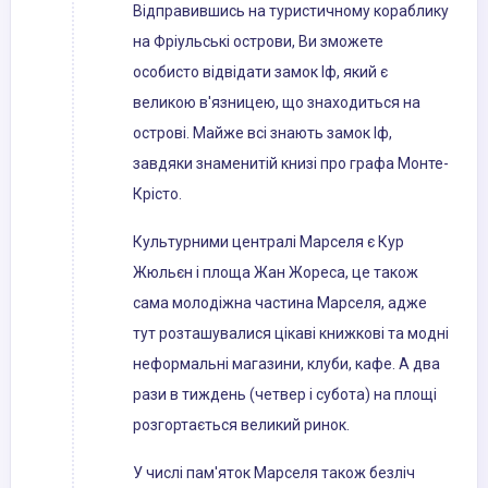
Відправившись на туристичному кораблику
на Фріульські острови, Ви зможете
особисто відвідати замок Іф, який є
великою в'язницею, що знаходиться на
острові. Майже всі знають замок Іф,
завдяки знаменитій книзі про графа Монте-
Крісто.
Культурними централі Марселя є Кур
Жюльєн і площа Жан Жореса, це також
сама молодіжна частина Марселя, адже
тут розташувалися цікаві книжкові та модні
неформальні магазини, клуби, кафе. А два
рази в тиждень (четвер і субота) на площі
розгортається великий ринок.
У числі пам'яток Марселя також безліч