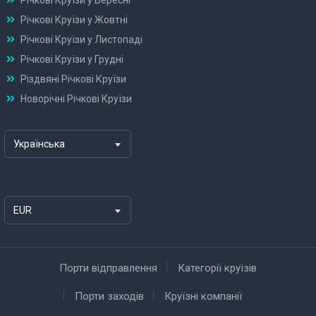
Річкові Круїзи у Жовтні
Річкові Круїзи у Листопаді
Річкові Круїзи у Грудні
Різдвяні Річкові Круїзи
Новорічні Річкові Круїзи
Українська
EUR
Порти відправлення
Категорії круїзів
Порти заходів
Круїзні компанії