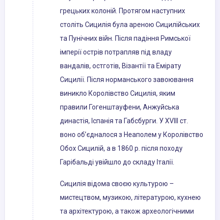
грецьких колоній. Протягом наступних
століть Сицилія була ареною Сицилійських
та Пунічних війн. Після падіння Римської
імперії острів потрапляв під владу
вандалів, остготів, Візантії та Емірату
Сицилії. Після норманського завоювання
виникло Королівство Сицилія, яким
правили Гогенштауфени, Анжуйська
династія, Іспанія та Габсбурги. У XVIII ст.
воно об’єдналося з Неаполем у Королівство
Обох Сицилій, а в 1860 р. після походу
Гарібальді увійшло до складу Італії.
Сицилія відома своєю культурою –
мистецтвом, музикою, літературою, кухнею
та архітектурою, а також археологічними