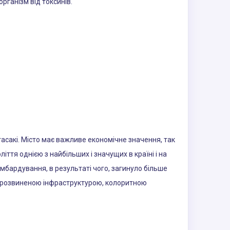
рганізм від токсинів.
агасакі. Місто має важливе економічне значення, так
ліття однією з найбільших і значущих в країні і на
омбардування, в результаті чого, загинуло більше
 з розвиненою інфраструктурою, колоритною