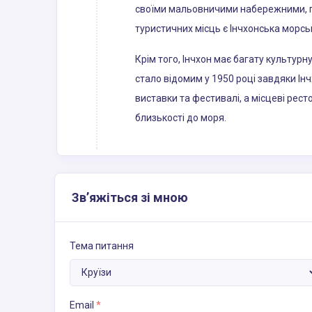
своїми мальовничими набережними, п
туристичних місць є Інчхонська морсь
Крім того, Інчхон має багату культурн
стало відомим у 1950 році завдяки Інч
виставки та фестивалі, а місцеві рес
близькості до моря.
Зв’яжіться зі мною
Тема питання
Email
*