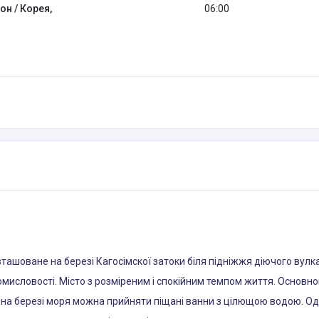
он / Корея,
06:00
озташоване на березі Кагосімскої затоки біля підніжжя діючого вулк
ромисловості. Місто з розміреним і спокійним темпом життя. Основ
мо на березі моря можна прийняти піщані ванни з цілющою водою. Од