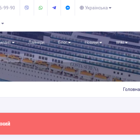
36-99-90
Українська
R
омпанії
Лайнери
Блог
Новини
Wiki
Головна
пний