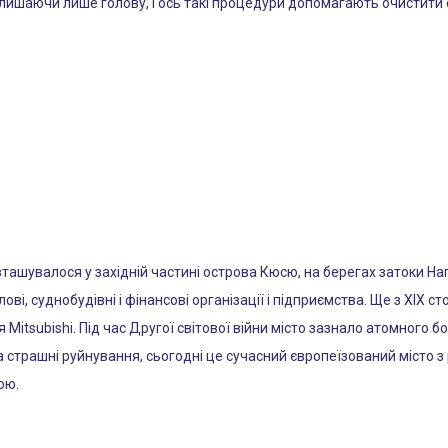
алишаючи лише голову, і ось такі процедури допомагають очистити о
розташувалося у західній частині острова Кюсю, на берегах затоки Н
і, суднобудівні і фінансові організації і підприємства. Ще з XIX сто
Mitsubishi. Під час Другої світової війни місто зазнало атомного б
на страшні руйнування, сьогодні це сучасний європеїзований місто
ою.