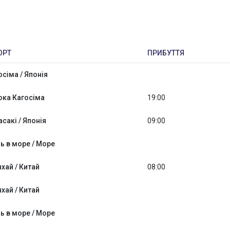
ОРТ
ПРИБУТТЯ
осіма / Японія
ока Кагосіма
19:00
асакі / Японія
09:00
ь в море / Море
хай / Китай
08:00
хай / Китай
ь в море / Море