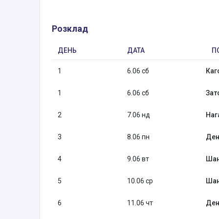
Розклад
ДЕНЬ
ДАТА
П
1
6.06 сб
Каг
1
6.06 сб
Зат
2
7.06 нд
Наг
3
8.06 пн
Ден
4
9.06 вт
Шан
5
10.06 ср
Шан
6
11.06 чт
Ден