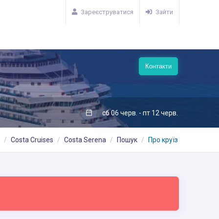
Зареєструватися
Зайти
Контакти
сб 06 черв. - пт 12 черв.
Costa Cruises
Costa Serena
Пошук
Про круїз