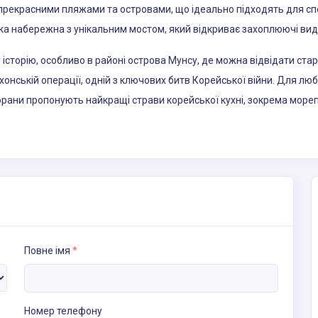
рекрасними пляжами та островами, що ідеально підходять для спо
ка набережна з унікальним мостом, який відкриває захоплюючі вид
у історію, особливо в районі острова Мунсу, де можна відвідати стар
хонській операції, одній з ключових битв Корейської війни. Для лю
торани пропонують найкращі страви корейської кухні, зокрема море
Повне імя
*
Номер телефону