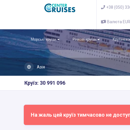
+38 (050) 3
Валюта EU
Морські круїзи
Річкові круїзи
Круїзні к
Азія
Круїз: 30 991 096
На жаль цей круїз тимчасово не досту