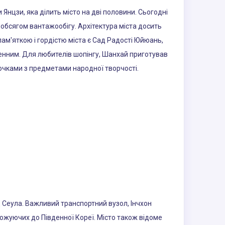
 Янцзи, яка ділить місто на дві половини. Сьогодні
 обсягом вантажообігу. Архітектура міста досить
 пам'яткою і гордістю міста є Сад Радості Юйюань,
енним. Для любителів шопінгу, Шанхай приготував
вочками з предметами народної творчості.
д Сеула. Важливий транспортний вузол, Інчхон
ожуючих до Південної Кореї. Місто також відоме