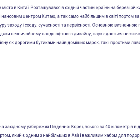
істо в Китаї. Розташувався в східній частині країни на березі річки
інансовим центром Китаю, а так само найбільшим в світі портом за
туру заходу і сходу, сучасності та первісності. Основною визначною
авдяки незвичайному ландшафтного дизайну, парк здається нескінч
іяну як дорогими бутиками найвідоміших марок, так і простими ла
а західному узбережжі Південної Кореї, всього за 40 кілометрів ві
том, який є одним з найбільших в Азії і важливим хабом для подор