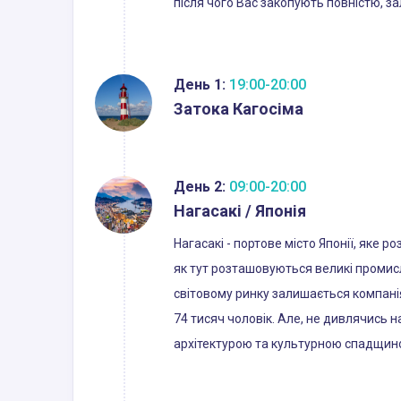
після чого Вас закопують повністю, з
День 1:
19:00-20:00
Затока Кагосіма
День 2:
09:00-20:00
Нагасакі / Японія
Нагасакі - портове місто Японії, яке 
як тут розташовуються великі промислов
світовому ринку залишається компанія 
74 тисяч чоловік. Але, не дивлячись 
архітектурою та культурною спадщин