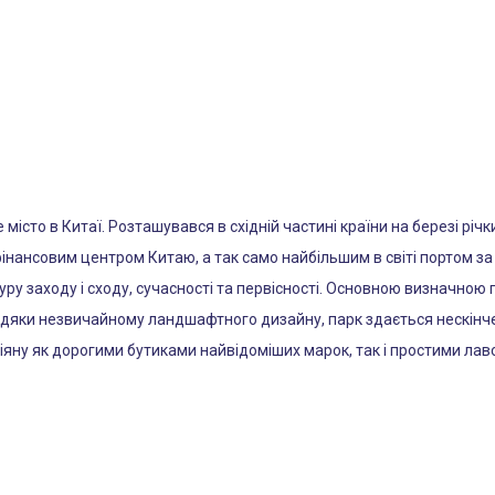
істо в Китаї. Розташувався в східній частині країни на березі річки
інансовим центром Китаю, а так само найбільшим в світі портом за
туру заходу і сходу, сучасності та первісності. Основною визначною
авдяки незвичайному ландшафтного дизайну, парк здається нескінч
іяну як дорогими бутиками найвідоміших марок, так і простими ла