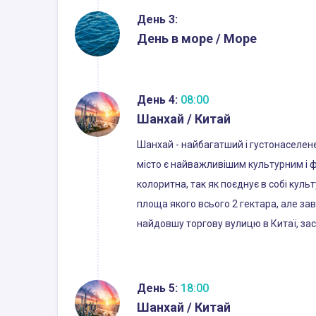
День 3:
День в море / Море
День 4:
08:00
Шанхай / Китай
Шанхай - найбагатший і густонаселене м
місто є найважливішим культурним і ф
колоритна, так як поєднує в собі куль
площа якого всього 2 гектара, але з
найдовшу торгову вулицю в Китаї, зас
День 5:
18:00
Шанхай / Китай