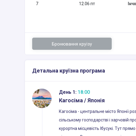
7
12.06 пт
Інчх
Бронювання круїзу
Детальна круїзна програма
День 1:
18:00
Кагосіма / Японія
Кагосіма - центральне місто Японії р
сільському господарстві і харчовій п
курортна місцевість Ібусукі. Тут пря