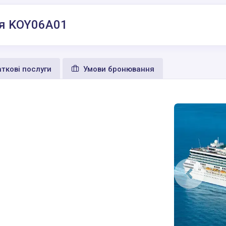
ея KOY06A01
ткові послуги
Умови бронювання