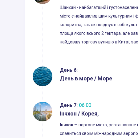
Шанхай - найбагатший і густонаселене м
місто є найважливішим культурним і ф
колоритна, так як поєднує в собі куль
площа якого всього 2 гектара, але з
найдовшу торгову вулицю в Китаї, зас
День 6:
День в море / Море
День 7:
06:00
Інчхон / Корея,
Інчхон
— портове місто, розташоване н
славиться своїм міжнародним аеропор