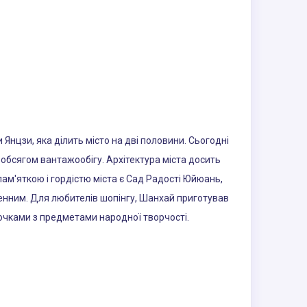
 Янцзи, яка ділить місто на дві половини. Сьогодні
 обсягом вантажообігу. Архітектура міста досить
 пам'яткою і гордістю міста є Сад Радості Юйюань,
енним. Для любителів шопінгу, Шанхай приготував
вочками з предметами народної творчості.