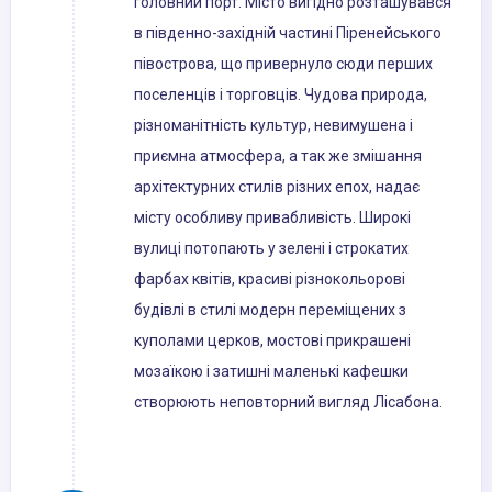
головний порт. Місто вигідно розташувався
в південно-західній частині Піренейського
півострова, що привернуло сюди перших
поселенців і торговців. Чудова природа,
різноманітність культур, невимушена і
приємна атмосфера, а так же змішання
архітектурних стилів різних епох, надає
місту особливу привабливість. Широкі
вулиці потопають у зелені і строкатих
фарбах квітів, красиві різнокольорові
будівлі в стилі модерн переміщених з
куполами церков, мостові прикрашені
мозаїкою і затишні маленькі кафешки
створюють неповторний вигляд Лісабона.