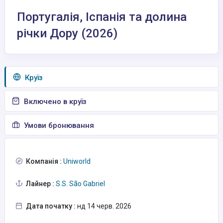
Португалія, Іспанія та долина
річки Дору (2026)
Круїз
Включено в круїз
Умови бронювання
Компанія :
Uniworld
Лайнер :
S.S. São Gabriel
Дата початку :
нд 14 черв. 2026