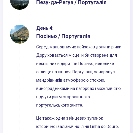
Пезу-да-Регуа / Португалія
День 4:
Посіньо / Португалія
Серед мальовничих пейзажів долини річки
Дору ховається місце, ніби створене для
неспішних відкриттів.Посіньо, невелике
селище на півночі Португалії, зачаровує
мандрівників атмосферою спокою,
виноградниками на пагорбах і можливістю
відчути ритм старовинного
португальського життя.
Це також одна з кінцевих зупинок
історичної залізничної лінії Linha do Douro,