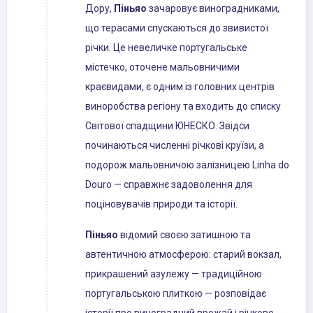
Дору,
Піньяо
зачаровує виноградниками,
що терасами спускаються до звивистої
річки. Це невеличке португальське
містечко, оточене мальовничими
краєвидами, є одним із головних центрів
виноробства регіону та входить до списку
Світової спадщини ЮНЕСКО. Звідси
починаються численні річкові круїзи, а
подорож мальовничою залізницею Linha do
Douro — справжнє задоволення для
поціновувачів природи та історії.
Піньяо
відомий своєю затишною та
автентичною атмосферою: старий вокзал,
прикрашений азулежу — традиційною
португальською плиткою — розповідає