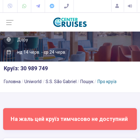
Дору
нд 14 черв. - ср 24 черв.
Круїз: 30 989 749
Головна
Uniworld
S.S. São Gabriel
Пошук
Про круїз
На жаль цей круїз тимчасово не доступний