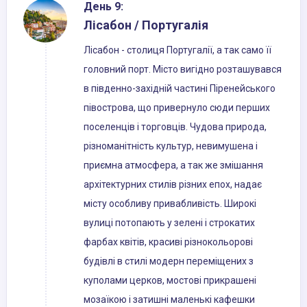
День 9:
Лісабон / Португалія
Лісабон - столиця Португалії, а так само її
головний порт. Місто вигідно розташувався
в південно-західній частині Піренейського
півострова, що привернуло сюди перших
поселенців і торговців. Чудова природа,
різноманітність культур, невимушена і
приємна атмосфера, а так же змішання
архітектурних стилів різних епох, надає
місту особливу привабливість. Широкі
вулиці потопають у зелені і строкатих
фарбах квітів, красиві різнокольорові
будівлі в стилі модерн переміщених з
куполами церков, мостові прикрашені
мозаїкою і затишні маленькі кафешки