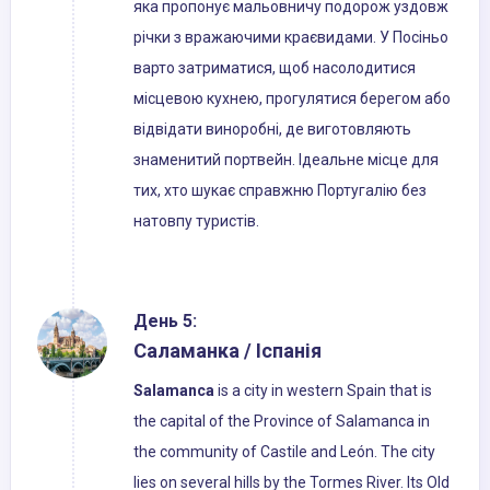
яка пропонує мальовничу подорож уздовж
річки з вражаючими краєвидами. У Посіньо
варто затриматися, щоб насолодитися
місцевою кухнею, прогулятися берегом або
відвідати виноробні, де виготовляють
знаменитий портвейн. Ідеальне місце для
тих, хто шукає справжню Португалію без
натовпу туристів.
День 5:
Саламанка / Іспанія
Salamanca
is a city in western Spain that is
the capital of the Province of Salamanca in
the community of Castile and León. The city
lies on several hills by the Tormes River. Its Old