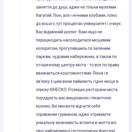
заняття до душі, адже не тільки музеями
багатий Ліон, але і нічними клубами, плюс
до всього тут процвітає університет і очікує
Вас відмінний шопінг. Вам ніщо не
перешкодить насолодитися місцевим
колоритом, прогулявшись по зеленим
паркам, чудовим набережних, а також по
історичному центру міста - то все по праву
вважається коштовностями Ліона і в
зв'язку з цим вони займають гідне місце в
списку ЮНЕСКО. Розкішні ресторани міста
порадують вас вишуканою і пікантною
кухнею, Ви зможете відчути себе
справжнім гурманом, адже отримаєте
унікальну можливість втілити в життя всі
свої найсміливіші гастрономічні фантазії.