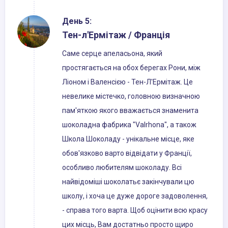
День 5:
Тен-л'Ермітаж / Франція
Саме серце апеласьона, який
простягається на обох берегах Рони, між
Ліоном і Валенсією - Тен-Л'Ермітаж. Це
невелике містечко, головною визначною
пам'яткою якого вважається знаменита
шоколадна фабрика "Valrhona", а також
Школа Шоколаду - унікальне місце, яке
обов'язково варто відвідати у Франції,
особливо любителям шоколаду. Всі
найвідоміші шоколатьє закінчували цю
школу, і хоча це дуже дороге задоволення,
- справа того варта. Щоб оцінити всю красу
цих місць, Вам достатньо просто щиро