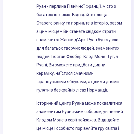
Руан - перлина Північної Франції, місто з
багатою історією. Відвідайте площа
Старого ринку та пориньте в історію, разом
з цим місцем Ви станете свідком страти
знаменитої Жанни д'Арк. Руан був музою
для багатьох творчих людей, знаменитих
людей: Гюстав Флобер, Клод Моне. Тут, в
Руані, Ви зможете придбати дивну
кераміку, наїстися смачними
французькими яблуками, а цілими днями
гуляти в безкрайніх лісах Нормандії.
Історичний центр Руана може похвалитися
знаменитим Руанським собором, увічнений
Клодом Моне в серії пейзажів. Відвідайте
це місце і особисто порівняйте гру світла і