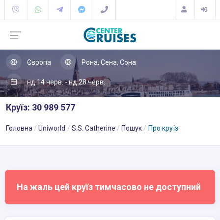
Європа
Рона, Сена, Сона
нд 14 черв. - нд 28 черв.
Круїз: 30 989 577
Головна
Uniworld
S.S. Catherine
Пошук
Про круїз
На жаль цей круїз тимчасово не доступний