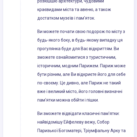
розкішшю архітектури, чудовими
краєвидами міста та авеню, а також
достатком музеїв і пам'яток.
Ви можете почати свою подорож по місту з
будь-якого боку, в будь-якому випадку ця
прогулянка буде для Вас відкриттям. Ви
зможете ознайомитися з туристичним,
історичним, модним Парижем. Париж може
бути різним, але Ви відкриєте його для себе
по-своєму. Це дивно, але Париж не такий
вже і великий місто, його головні визначні
пам'ятки можна обійти і пішки.
Ви зможете відвідати класичні пам'ятки:
найвідомішу Ейфелеву вежу, Собор
Паризької Богоматері, Тріумфальну Арку та