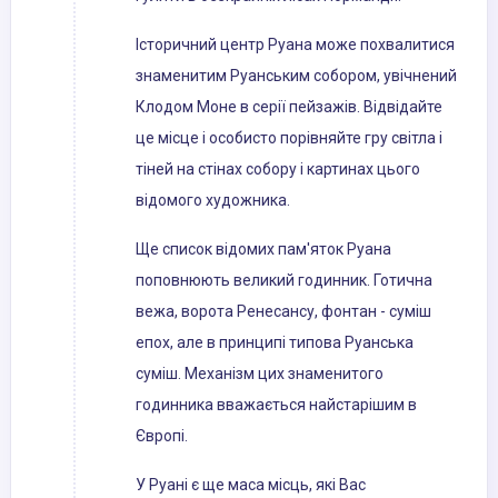
Історичний центр Руана може похвалитися
знаменитим Руанським собором, увічнений
Клодом Моне в серії пейзажів. Відвідайте
це місце і особисто порівняйте гру світла і
тіней на стінах собору і картинах цього
відомого художника.
Ще список відомих пам'яток Руана
поповнюють великий годинник. Готична
вежа, ворота Ренесансу, фонтан - суміш
епох, але в принципі типова Руанська
суміш. Механізм цих знаменитого
годинника вважається найстарішим в
Європі.
У Руані є ще маса місць, які Вас