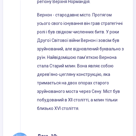
регіону Верхня Нормандія.
Вернон - стародавнє місто. Протягом
усього свого існування він грав стратегічні
ролі і був свідком численних битв. У роки
Другої Світової війни Вернон і зовсім був
зруйнований, але відновлений буквально з
руїн. Найвідомішою пам'яткою Вернона
стала Старий млин. Вона являє собою
дерев'яно-цегляну конструкцію, яка
тримається на двох опорах старого
зруйнованого моста через Сену. Міст був
побудований в XII столітті, а млин тільки
близько XVI століття.