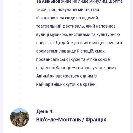
Та
Авіньйон
живе не лише минулим. Щоліта
тисячі поціновувачів мистецтва
з’їжджаються сюди на відомий
театральний фестиваль, який наповнює
вулиці музикою, виставами та культурною
енергією. Додайте до цього місцеві ринки з
ароматами лаванди й спецій, смак
провансальської кухні та м’яке сонце
південної Франції — і ви зрозумієте, чому
Авіньйон
вважається одним із
найчарівніших куточків країни.
День 4:
Вів'є-ле-Монтань / Франція