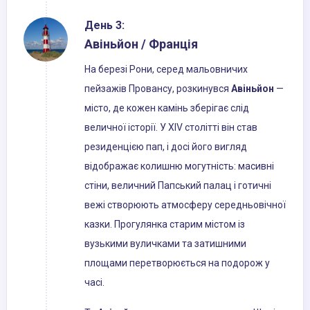
День 3:
Авіньйон / Франція
На березі Рони, серед мальовничих
пейзажів Провансу, розкинувся
Авіньйон
—
місто, де кожен камінь зберігає слід
величної історії. У XIV столітті він став
резиденцією пап, і досі його вигляд
відображає колишню могутність: масивні
стіни, величний Папський палац і готичні
вежі створюють атмосферу середньовічної
казки. Прогулянка старим містом із
вузькими вуличками та затишними
площами перетворюється на подорож у
часі.