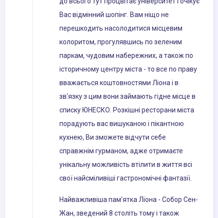
до всього тут процвітає університет і очікує
Вас відмінний шопінг. Вам ніщо не
перешкодить насолодитися місцевим
колоритом, прогулявшись по зеленим
паркам, чудовим набережних, а також по
історичному центру міста - то все по праву
вважається коштовностями Ліона і в
зв'язку з цим вони займають гідне місце в
списку ЮНЕСКО. Розкішні ресторани міста
порадують вас вишуканою і пікантною
кухнею, Ви зможете відчути себе
справжнім гурманом, адже отримаєте
унікальну можливість втілити в життя всі
свої найсміливіші гастрономічні фантазії.
Найважливіша пам'ятка Ліона - Собор Сен-
Жан, зведений 8 століть тому і також