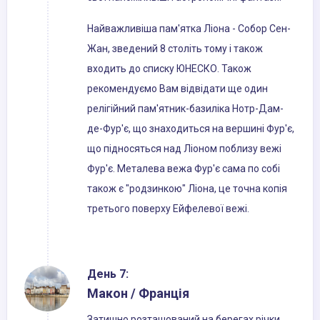
Найважливіша пам'ятка Ліона - Собор Сен-
Жан, зведений 8 століть тому і також
входить до списку ЮНЕСКО. Також
рекомендуємо Вам відвідати ще один
релігійний пам'ятник-базиліка Нотр-Дам-
де-Фур'є, що знаходиться на вершині Фур'є,
що підносяться над Ліоном поблизу вежі
Фур'є. Металева вежа Фур'є сама по собі
також є "родзинкою" Ліона, це точна копія
третього поверху Ейфелевої вежі.
День 7:
Макон / Франція
Затишно розташований на берегах річки