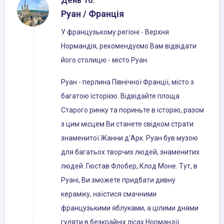
День 10:
Руан / Франція
У французькому регіоні - Верхня
Нормандія, рекомендуємо Вам відвідати
його столицю - місто Руан.
Руан - перлина Північної Франції, місто з
багатою історією. Відвідайте площа
Старого ринку та пориньте в історію, разом
з цим місцем Ви станете свідком страти
знаменитої Жанни д'Арк. Руан був музою
для багатьох творчих людей, знаменитих
людей: Гюстав Флобер, Клод Моне. Тут, в
Руані, Ви зможете придбати дивну
кераміку, наїстися смачними
французькими яблуками, а цілими днями
гуляти в безкрайніх лісах Нормандії.