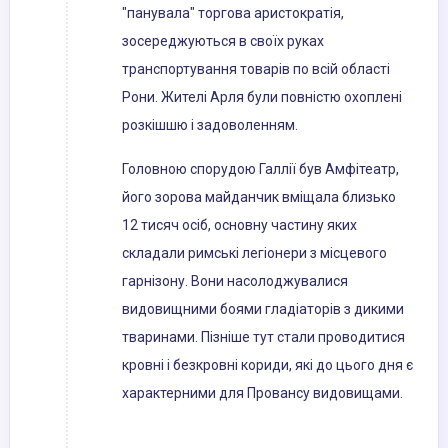
"панувала" торгова аристократія,
зосереджуються в своїх руках
транспортування товарів по всій області
Рони. Жителі Арля були повністю охоплені
розкішшю і задоволенням.
Головною спорудою Галлії був Амфітеатр,
його зорова майданчик вміщала близько
12 тисяч осіб, основну частину яких
складали римські легіонери з місцевого
гарнізону. Вони насолоджувалися
видовищними боями гладіаторів з дикими
тваринами. Пізніше тут стали проводитися
кровні і безкровні кориди, які до цього дня є
характерними для Провансу видовищами.