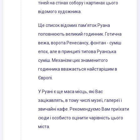
тіней на стінах собору і картинах цього
відомого художника.
Ще список відомих пам'яток Руана
поповнюють великий годинник. Готична
вежа, ворота Ренесансу, фонтан - суміш
епох, але в принципі типова Руанська
суміш. Механізм цих знаменитого
годинника вважається найстарішим в
Європі.
У Руані є ще маса місць, які Вас
зацікавлять, в тому числі музеї, галереї і
звичайні кафе. Рекомендуємо Вам приїхати
сюди і особисто оцінити чарівність цього
міста.