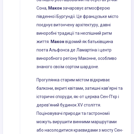
Сона,
Макон
зачаровує атмосферою
південної Бургундії. Це французьке місто
поєднує витончену архітектуру, давні
виноробні традиції та неспішний ритм
життя.
Макон
відомий як батьківщина
поета Альфонса де Ламартіна і центр
виноробного регіону Маконне, особливо
знаного своїм сортом шардоне.
Прогулянка старим містом відкриває
балкони, вкриті квітами, затишні кав’ярні та
історичні споруди, як-от церква Сен-П’єр і
дерев’яний будинок XV століття.
Поціновувачі природи та гастрономії
можуть вирушити винними маршрутами
або насолодитися краєвидами з мосту Сен-