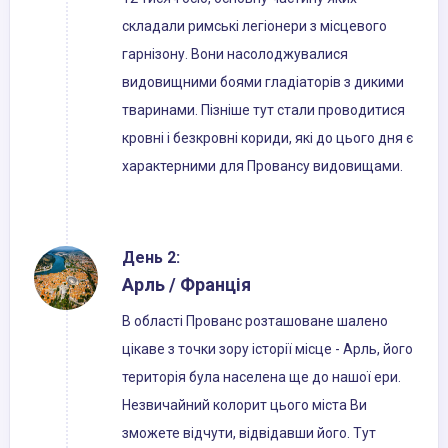
складали римські легіонери з місцевого
гарнізону. Вони насолоджувалися
видовищними боями гладіаторів з дикими
тваринами. Пізніше тут стали проводитися
кровні і безкровні кориди, які до цього дня є
характерними для Провансу видовищами.
День 2:
Арль / Франція
В області Прованс розташоване шалено
цікаве з точки зору історії місце - Арль, його
територія була населена ще до нашої ери.
Незвичайний колорит цього міста Ви
зможете відчути, відвідавши його. Тут