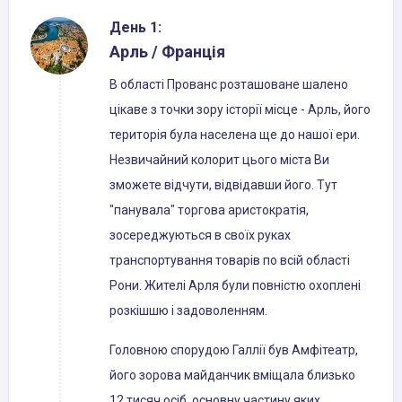
День 1:
Арль / Франція
В області Прованс розташоване шалено
цікаве з точки зору історії місце - Арль, його
територія була населена ще до нашої ери.
Незвичайний колорит цього міста Ви
зможете відчути, відвідавши його. Тут
"панувала" торгова аристократія,
зосереджуються в своїх руках
транспортування товарів по всій області
Рони. Жителі Арля були повністю охоплені
розкішшю і задоволенням.
Головною спорудою Галлії був Амфітеатр,
його зорова майданчик вміщала близько
12 тисяч осіб, основну частину яких