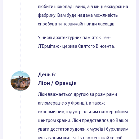
любити шоколад і вино, а в кінці екскурсії на
фабрику, Вам буде надана можливість
спробувати незвичайні види ласощів.
У числі архітектурних пам'яток Тен-
Л'Ермітаж - церква Святого Вінсента.
День 6:
Ліон / Франція
Ліон вважається другою за розмірами
агломерацією у Франції, а також
економічним, індустріальним і комерційним
центром країни. Ліон представляє до Вашої
уваги достаток художніх музеїв і бурхливим
культурним життя. Тут кожен знайде собі