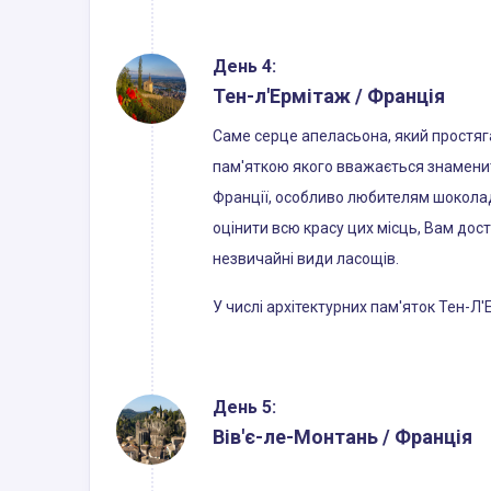
День 4:
Тен-л'Ермітаж / Франція
Саме серце апеласьона, який простяга
пам'яткою якого вважається знаменита
Франції, особливо любителям шоколаду
оцінити всю красу цих місць, Вам дос
незвичайні види ласощів.
У числі архітектурних пам'яток Тен-Л'
День 5:
Вів'є-ле-Монтань / Франція