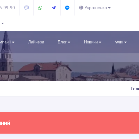
36-99-90
Українська
R
омпанії
Лайнери
Блог
Новини
Wiki
Гол
пний