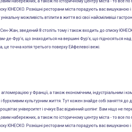
вим набережних, а також по історичному центру міста - то все по 
иску ЮНЕСКО. Розкішні ресторани міста порадують вас вишуканою і
нікальну можливість втілити в життя всі свої найсміливіші гастроно
 Сен-Жан, зведений 8 століть тому і також входить до списку ЮНЕ
ам-де-Фур'є, що знаходиться на вершині Фур'є, що підносяться над
а, це точна копія третього поверху Ейфелевої вежі.
агломерацією у Франції, а також економічним, індустріальним і к
і бурхливим культурним життя. Тут кожен знайде собі заняття до ду
процвітає університет і очікує Вас відмінний шопінг. Вам ніщо не 
вим набережних, а також по історичному центру міста - то все по 
иску ЮНЕСКО. Розкішні ресторани міста порадують вас вишуканою і