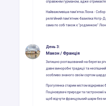
справжнім гурманом, адже отримаєте у
Найважливіша пам'ятка Ліона - Собор
релігійний пам'ятник-базиліка Нотр-Д
сама по собі також є "родзинкою" Ліон
День 3:
Макон / Франція
Затишно розташований на берегах річ
давні виноробні традиції та неспішни
особливо знаного своїм сортом шардо
Прогулянка старим містом відкриває ба
Поціновувачі природи та гастрономі
щоб відчути французький шарм без ме