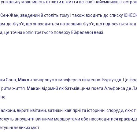
нікальну можливість втілити в життя всі свої найсміливіші гастроно
 Сен-Жан, зведений 8 століть тому і також входить до списку ЮНЕ
ам-де-Фур'є, що знаходиться на вершині Фур'є, що підносяться над
а, це точна копія третього поверху Ейфелевої вежі.
ки Сона,
Макон
зачаровує атмосферою південної Бургундії. Це фра
й ритм життя.
Макон
відомий як батьківщина поета Альфонса де Лам
не.
лкони, вкриті квітами, затишні кав’ярні та історичні споруди, як-от
ї можуть вирушити винними маршрутами або насолодитися краєвид
тушні великих міст.