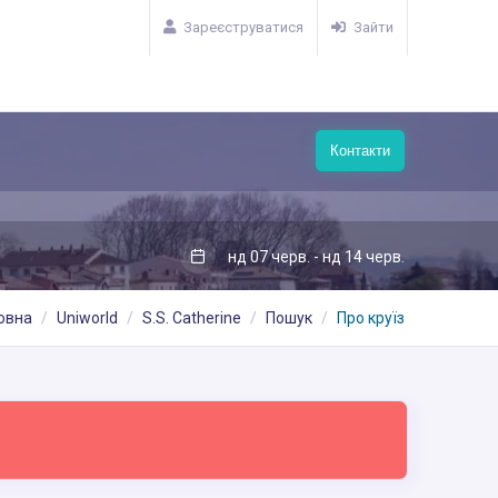
Зареєструватися
Зайти
Контакти
нд 07 черв. - нд 14 черв.
овна
Uniworld
S.S. Catherine
Пошук
Про круїз