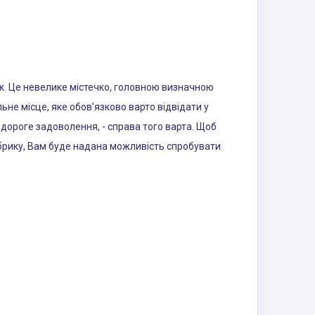
аж. Це невелике містечко, головною визначною
не місце, яке обов'язково варто відвідати у
 дороге задоволення, - справа того варта. Щоб
фабрику, Вам буде надана можливість спробувати