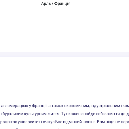
Арль / Франція
агломерацією у Франції, а також економічним, індустріальним і к
і бурхливим культурним життя. Тут кожен знайде собі заняття до ду
процвітає університет і очікує Вас відмінний шопінг. Вам ніщо не 