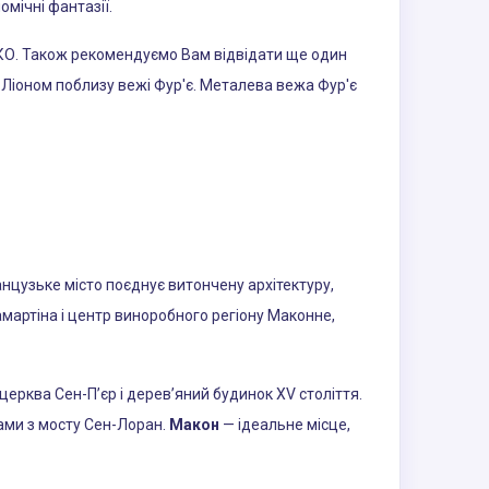
мічні фантазії.
СКО. Також рекомендуємо Вам відвідати ще один
 Ліоном поблизу вежі Фур'є. Металева вежа Фур'є
нцузьке місто поєднує витончену архітектуру,
артіна і центр виноробного регіону Маконне,
 церква Сен-П’єр і дерев’яний будинок XV століття.
ами з мосту Сен-Лоран.
Макон
— ідеальне місце,