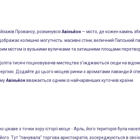
ейзажів Провансу, розкинувся
Авіньйон
— місто, де кожен камінь збер
відображає колишню могутність: масивні стіни, величний Папський п
арим містом із вузькими вуличками та затишними площами перетвор
оліта тисячі поціновувачів мистецтва з’їжджаються сюди на відом
ргією. Додайте до цього місцеві ринки з ароматами лаванди й спец
ому
Авіньйон
вважається одним із найчарівніших куточків країни.
 цікаве з точки зору історії місце - Арль, його територія була нас
його. Тут "панувала" торгова аристократія, зосереджуються в своїх