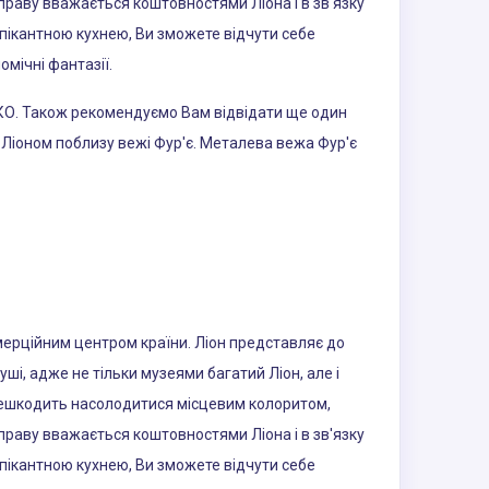
праву вважається коштовностями Ліона і в зв'язку
 пікантною кухнею, Ви зможете відчути себе
мічні фантазії.
СКО. Також рекомендуємо Вам відвідати ще один
 Ліоном поблизу вежі Фур'є. Металева вежа Фур'є
омерційним центром країни. Ліон представляє до
ші, адже не тільки музеями багатий Ліон, але і
перешкодить насолодитися місцевим колоритом,
праву вважається коштовностями Ліона і в зв'язку
 пікантною кухнею, Ви зможете відчути себе