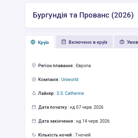
Бургундія та Прованс (2026)
Включено в круїз
Умов
Круїз
Регіон плавання :
Європа
Компанія :
Uniworld
Лайнер :
S.S. Catherine
Дата початку :
нд 07 черв. 2026
Дата закінчення :
нд 14 черв. 2026
Кількість ночей :
7 ночей