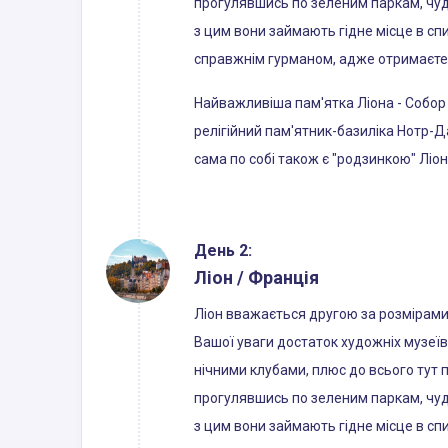
прогулявшись по зеленим паркам, чудо
з цим вони займають гідне місце в сп
справжнім гурманом, адже отримаєте у
Найважливіша пам'ятка Ліона - Собор
релігійний пам'ятник-базиліка Нотр-Д
сама по собі також є "родзинкою" Ліон
День 2:
Ліон / Франція
Ліон вважається другою за розмірами 
Вашої уваги достаток художніх музеїв 
нічними клубами, плюс до всього тут 
прогулявшись по зеленим паркам, чудо
з цим вони займають гідне місце в сп