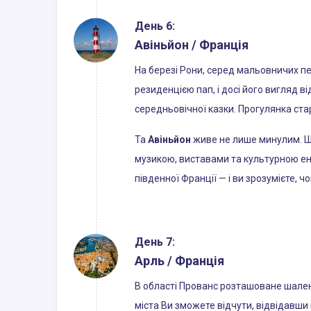
День 6:
Авіньйон / Франція
На березі Рони, серед мальовничих п
резиденцією пап, і досі його вигляд 
середньовічної казки. Прогулянка ст
Та
Авіньйон
живе не лише минулим. Щ
музикою, виставами та культурною ене
південної Франції — і ви зрозумієте, ч
День 7:
Арль / Франція
В області Прованс розташоване шалено
міста Ви зможете відчути, відвідавши 