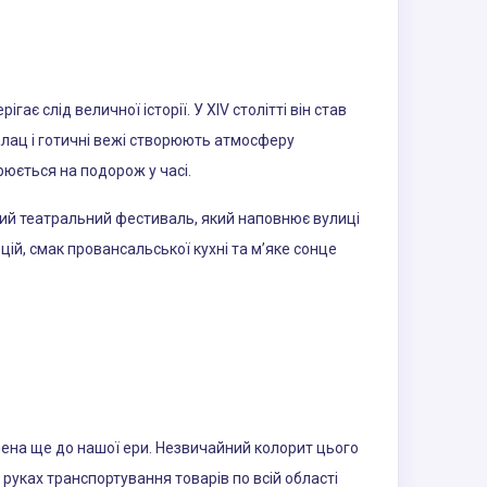
ігає слід величної історії. У XIV столітті він став
алац і готичні вежі створюють атмосферу
юється на подорож у часі.
ий театральний фестиваль, який наповнює вулиці
ій, смак провансальської кухні та м’яке сонце
елена ще до нашої ери. Незвичайний колорит цього
 руках транспортування товарів по всій області