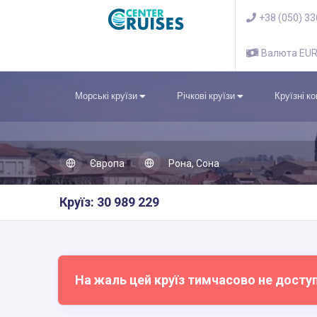
+38 (050) 3
Валюта EU
Морські круїзи
Річкові круїзи
Круїзні к
Європа
Рона, Сона
Круїз: 30 989 229
На жаль цей круїз тимчасово не досту