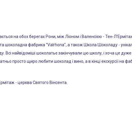
ється на обох берегах Рони, між Ліоном і Валенсією - Тен-Л'Ерміт
 шоколадна фабрика "Valrhona", а також Школа Шоколаду - унікаль
. Всі найвідоміші шоколатьє закінчували цю школу, і хоча це дуже
татньо просто щиро любити шоколад і вино, а в кінці екскурсії на 
Ермітаж - церква Святого Вінсента.