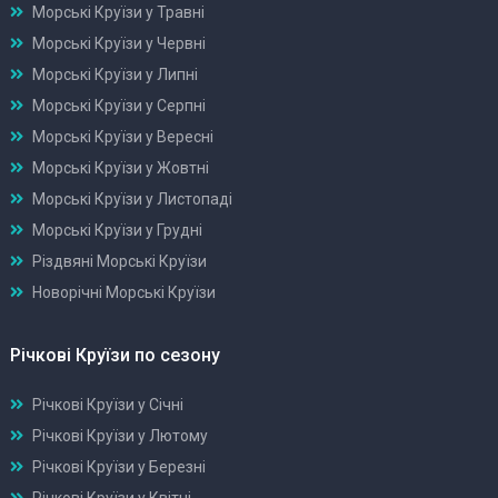
Морські Круїзи у Травні
Морські Круїзи у Червні
Морські Круїзи у Липні
Морські Круїзи у Серпні
Морські Круїзи у Вересні
Морські Круїзи у Жовтні
Морські Круїзи у Листопаді
Морські Круїзи у Грудні
Різдвяні Морські Круїзи
Новорічні Морські Круїзи
Річкові Круїзи по сезону
Річкові Круїзи у Січні
Річкові Круїзи у Лютому
Річкові Круїзи у Березні
Річкові Круїзи у Квітні