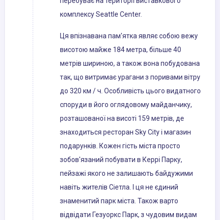
перебуває на території виставкового
комплексу Seattle Center.
Ця впізнавана пам'ятка являє собою вежу
висотою майже 184 метра, більше 40
метрів шириною, а також вона побудована
так, що витримає урагани з поривами вітру
до 320 км / ч. Особливість цього видатного
споруди в його оглядовому майданчику,
розташованої на висоті 159 метрів, де
знаходиться ресторан Sky City і магазин
подарунків. Кожен гість міста просто
зобов'язаний побувати в Керрі Парку,
пейзажі якого не залишають байдужими
навіть жителів Сіетла. І ця не єдиний
знаменитий парк міста. Також варто
відвідати Гезуоркс Парк, з чудовим видам