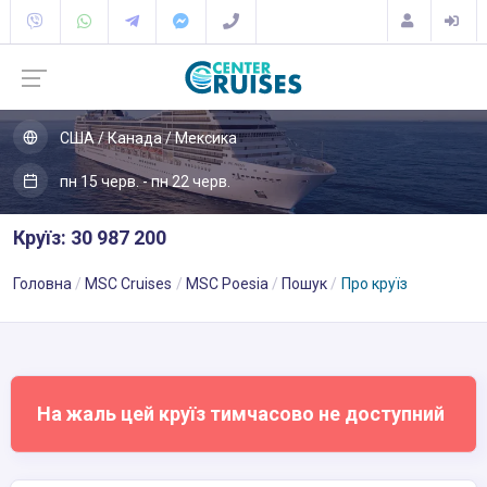
США / Канада / Мексика
пн 15 черв. - пн 22 черв.
Круїз: 30 987 200
Головна
MSC Cruises
MSC Poesia
Пошук
Про круїз
На жаль цей круїз тимчасово не доступний