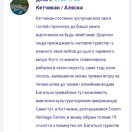
Кетчикан / Аляска
Кетчикан гостинно зустрічає всіх своїх
гостей і пропонує до Вашої уваги
відпочинок на будь-який смак. Щорічно
сюди приїжджають натовпи туристів і у
кожного своя любов до цього чарівного
місця. Кого-то манить славнозвісна
рибалка в сезон нересту, саме тоді, коли
лосось, залишаючи океан, прямує вгору за
течією річки до тихим і спокійним водам.
Багатьох приваблює тут можливість
вивчення культури корінних американців.
Саме тут, в Кетчікане, розташувався Totem
Heritage Center, в якому зібрані тотеми 19
століття з покинутих сіл. Багатьох туристів