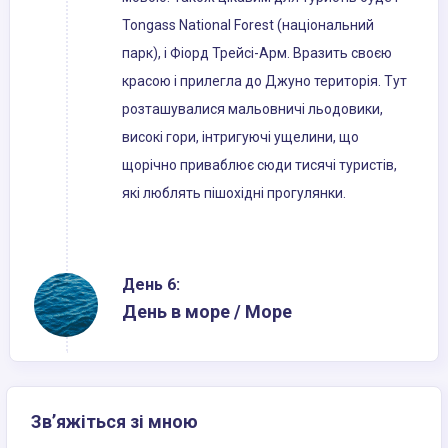
Tongass National Forest (національний
парк), і Фіорд Трейсі-Арм. Вразить своєю
красою і прилегла до Джуно територія. Тут
розташувалися мальовничі льодовики,
високі гори, інтригуючі ущелини, що
щорічно приваблює сюди тисячі туристів,
які люблять пішохідні прогулянки.
День 6:
День в море / Море
Зв’яжіться зі мною