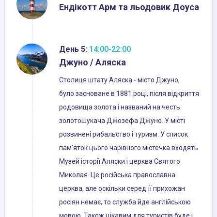
Ендікотт Арм та льодовик Доуса
День 5:
14:00-22:00
Джуно / Аляска
Столиця штату Аляска - місто Джуно,
було засноване в 1881 році, після відкриття
родовища золота і названий на честь
золотошукача Джозефа Джуно. У місті
розвинені рибальство і туризм. У список
пам'яток цього чарівного містечка входять
Музей історії Аляски і церква Святого
Миколая. Це російська православна
церква, але оскільки серед її прихожан
росіян немає, то служба йде англійською
мовою. Також цікавим для туристів буде і