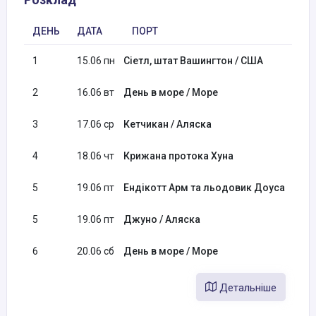
ДЕНЬ
ДАТА
ПОРТ
ПРИ
1
15.06 пн
Сіетл, штат Вашингтон / США
2
16.06 вт
День в море / Море
3
17.06 ср
Кетчикан / Аляска
07:0
4
18.06 чт
Крижана протока Хуна
10:0
5
19.06 пт
Ендікотт Арм та льодовик Доуса
07:0
5
19.06 пт
Джуно / Аляска
14:0
6
20.06 сб
День в море / Море
Детальніше