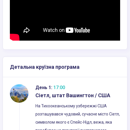
Детальна круїзна програма
День 1:
17:00
Сіетл, штат Вашингтон / США
На Тихоокеанському узбережжі США
розташувався чудовий, сучасне місто Сіетл,
символом якого є Спейс-Нідл, вежа, яка