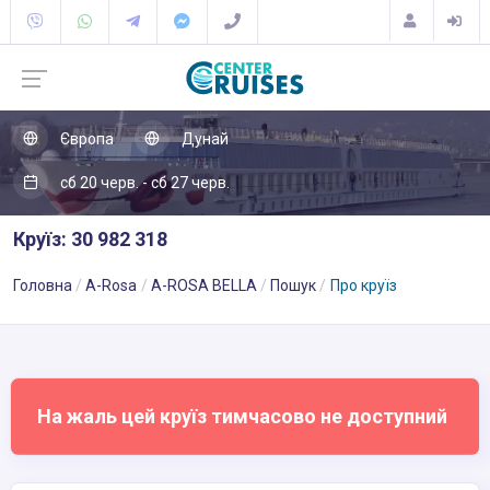
Європа
Дунай
сб 20 черв. - сб 27 черв.
Круїз: 30 982 318
Головна
A-Rosa
A-ROSA BELLA
Пошук
Про круїз
На жаль цей круїз тимчасово не доступний