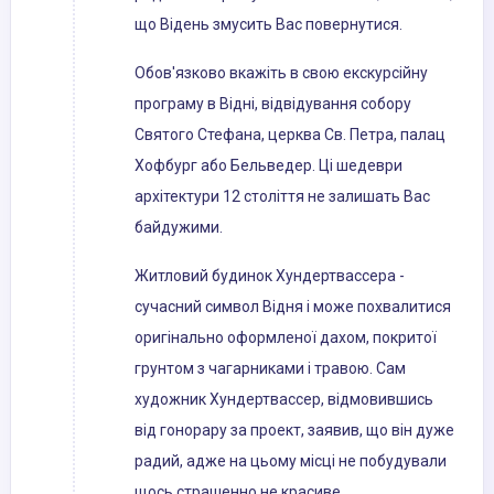
що Відень змусить Вас повернутися.
Обов'язково вкажіть в свою екскурсійну
програму в Відні, відвідування собору
Святого Стефана, церква Св. Петра, палац
Хофбург або Бельведер. Ці шедеври
архітектури 12 століття не залишать Вас
байдужими.
Житловий будинок Хундертвассера -
сучасний символ Відня і може похвалитися
оригінально оформленої дахом, покритої
грунтом з чагарниками і травою. Сам
художник Хундертвассер, відмовившись
від гонорару за проект, заявив, що він дуже
радий, адже на цьому місці не побудували
щось страшенно не красиве.