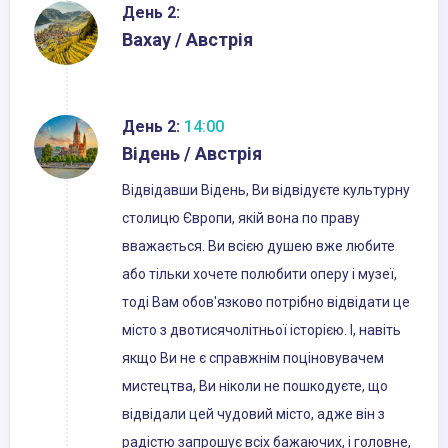
День 2:
Вахау / Австрія
День 2:
14:00
Відень / Австрія
Відвідавши Відень, Ви відвідуєте культурну
столицю Європи, якій вона по праву
вважається. Ви всією душею вже любите
або тільки хочете полюбити оперу і музеї,
тоді Вам обов'язково потрібно відвідати це
місто з двотисячолітньої історією. І, навіть
якщо Ви не є справжнім поціновувачем
мистецтва, Ви ніколи не пошкодуєте, що
відвідали цей чудовий місто, адже він з
радістю запрошує всіх бажаючих, і головне,