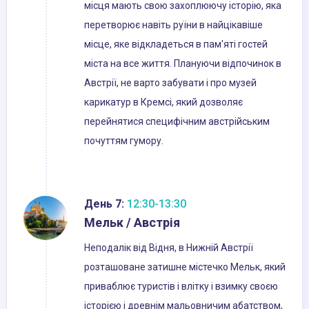
місця мають свою захоплюючу історію, яка
перетворює навіть руїни в найцікавіше
місце, яке відкладеться в пам'яті гостей
міста на все життя. Плануючи відпочинок в
Австрії, не варто забувати і про музей
карикатур в Кремсі, який дозволяє
перейнятися специфічним австрійським
почуттям гумору.
День 7:
12:30-13:30
Мельк / Австрія
Неподалік від Відня, в Нижній Австрії
розташоване затишне містечко Мельк, який
приваблює туристів і влітку і взимку своєю
історією і древнім мальовничим абатством,