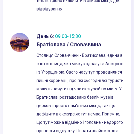
теж потрібно включити в список місць для
відвідування.
День 6:
09:00-15:30
Братіслава / Словаччина
Столиця Словаччини - Братислава, єдина в
світі столиця, яка межує одразу і з Австрією
і з Угорщиною. Свого часу тут проводилися
пишні коронації, про які сьогодні всі туристи
можуть почути під час екскурсій по місту. У
Братиславі розташовано безліч музеїв,
церков і просто пам'ятних місць, так що
дефіциту в екскурсіях тут немає. Приємно,
що тут можна відмінно і головне - недорого
провести відпустку. Почати знайомство з