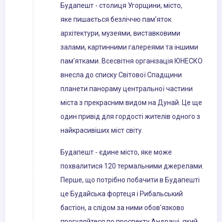
Будапешт - столиця Угорщини, місто,
яке пишається безліччю пам'яток
архітектури, музеями, виставковими
залами, картинними галереями та іншими
пам'ятками. Всесвітня організація ЮНЕСКО
внесла до списку Світової Спадщини
планети панораму центральної частини
міста з прекрасним видом на Дунай. Це ще
один привід для гордості жителів одного з
найкрасивіших міст світу.
Будапешт - єдине місто, яке може
похвалитися 120 термальними джерелами.
Перше, що потрібно побачити в Будапешті
це Будайська фортеця і Рибальський
бастіон, а слідом за ними обов'язково
прогуляйтеся по проспекту Андраші, який