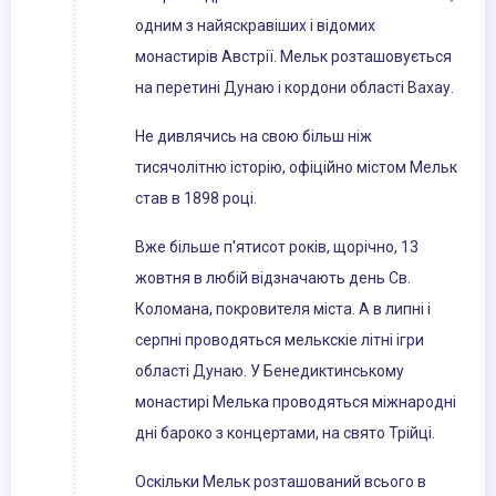
одним з найяскравіших і відомих
монастирів Австрії. Мельк розташовується
на перетині Дунаю і кордони області Вахау.
Не дивлячись на свою більш ніж
тисячолітню історію, офіційно містом Мельк
став в 1898 році.
Вже більше п'ятисот років, щорічно, 13
жовтня в любій відзначають день Св.
Коломана, покровителя міста. А в липні і
серпні проводяться мелькскіе літні ігри
області Дунаю. У Бенедиктинському
монастирі Мелька проводяться міжнародні
дні бароко з концертами, на свято Трійці.
Оскільки Мельк розташований всього в