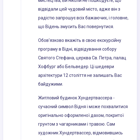
мистецтва, Ви ніколи не пошкодуєте, що
відвідали цей чудовий місто, адже він з
радістю запрошує всіх бажаючих, і головне,
що Відень змусить Вас повернутися.
Обов'язково вкажіть в свою екскурсійну
програму в Відні, відвідування собору
Святого Стефана, церква Св. Петра, палац
Хофбург або Бельведер. Ці шедеври
архітектури 12 століття не залишать Вас
байдужими.
Житловий будинок Хундертвассера -
сучасний символ Відня і може похвалитися
оригінально оформленої дахом, покритої
грунтом з чагарниками і травою. Сам
художник Хундертвассер, відмовившись