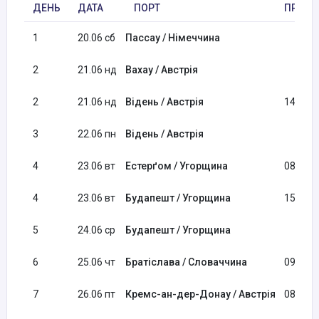
ДЕНЬ
ДАТА
ПОРТ
ПРИБУ
1
20.06 сб
Пассау / Німеччина
2
21.06 нд
Вахау / Австрія
2
21.06 нд
Відень / Австрія
14:00
3
22.06 пн
Відень / Австрія
4
23.06 вт
Естерґом / Угорщина
08:00
4
23.06 вт
Будапешт / Угорщина
15:00
5
24.06 ср
Будапешт / Угорщина
6
25.06 чт
Братіслава / Словаччина
09:00
7
26.06 пт
Кремс-ан-дер-Донау / Австрія
08:00