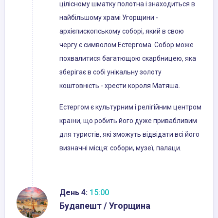
цілісному шматку полотна і знаходиться в
найбільшому храмі Угорщини -
архієпископському соборі, який в свою
чергу є символом Естергома. Собор може
похвалитися багатющою скарбницею, яка
зберігає в собі унікальну золоту
коштовність - хрести короля Матяша.
Естергом є культурним і релігійним центром
країни, що робить його дуже привабливим
для туристів, які зможуть відвідати всі його
визначні місця: собори, музеї, палаци.
День 4:
15:00
Будапешт / Угорщина