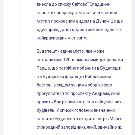
внесла до списку Світової Спадщини
планети панораму центральної частини
міста з прекрасним видом на Дунай. Це ще
один привід для гордості жителів одного з
найкрасивіших міст світу.
Будапешт - єдине місто, яке може
похвалитися 120 термальними джерелами.
Перше, що потрібно побачити в Будапешті
це Будайська фортеця і Рибальський
бастіон, а слідом за ними обов'язково
прогуляйтеся по проспекту Андраші, який
вразить Вас різноманітністю найцікавіших
будівель. У список головних визначних
пам'яток Будапешта входить острів Маргіт
(природний заповідник), який, звичайно ж,