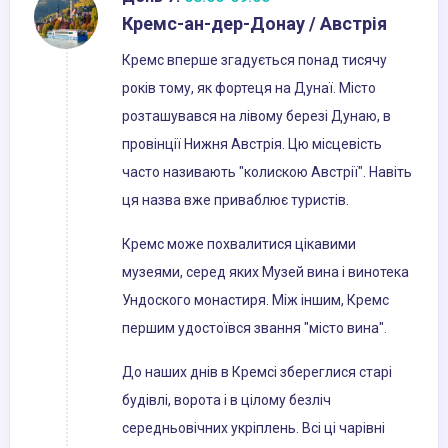
Кремс-ан-дер-Донау / Австрія
Кремс вперше згадується понад тисячу
років тому, як фортеця на Дунаї. Місто
розташувався на лівому березі Дунаю, в
провінції Нижня Австрія. Цю місцевість
часто називають "колискою Австрії". Навіть
ця назва вже приваблює туристів.
Кремс може похвалитися цікавими
музеями, серед яких Музей вина і винотека
Ундоского монастиря. Між іншим, Кремс
першим удостоївся звання "місто вина".
До наших днів в Кремсі збереглися старі
будівлі, ворота і в цілому безліч
середньовічних укріплень. Всі ці чарівні