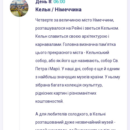
День 8:
06:00
Кельн / Німеччина
Четверте за величиною місто Німеччини,
розташувалося на Рейні і зветься Кельном.
Кельн славиться своєю архітектурою і
карнавалами. Головна визначна пам'ятка
цього прекрасного міста - Кельнський
собор, або як його ще називають, собор Св.
Петра і Марії. У наші дні, собор є ще й одним
з найбільш значущих музеїв країни. У ньому
зібрана багата колекція скульптур,
рідкісних картин і різноманітних
коштовностей.
А для любителів солодкого, в Кельні
розташований дуже незвичайний музей -