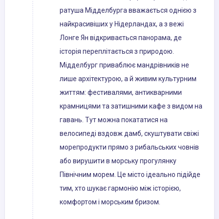
ратуша Мідделбурга вважається однією з
найкрасивіших у Нідерландах, а з вежі
Лонге Ян відкривається панорама, де
історія переплітається з природою.
Мідделбург приваблює мандрівників не
лише архітектурою, а й живим культурним
життям: фестивалями, антикварними
крамницями та затишними кафе з видом на
гавань. Тут можна покататися на
велосипеді вздовж дамб, скуштувати свіжі
морепродукти прямо з рибальських човнів
або вирушити в морську прогулянку
Північним морем. Це місто ідеально підійде
тим, хто шукає гармонію між історією,
комфортом і морським бризом.