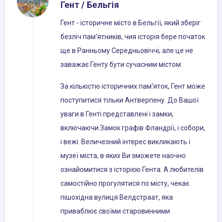
Гент / Бельгія
Гент - історичне місто в Бельгії, який зберіг
безліч пам'ятників, чия історія бере початок
ще в Ранньому Середньовіччі, але це не
заважає Генту бути сучасним містом.
За кількістю історичних пам'яток, Гент може
поступитися тільки Антверпену. До Вашої
уваги в Генті представлені і замки,
включаючи Замок графів Фландрії, і собори,
і вежі. Величезний інтерес викликають і
музеї міста, в яких Ви зможете наочно
ознайомитися з історією Гента. А любителів
самостійно прогулятися по місту, чекає
пішохідна вулиця Велдстраат, яка
приваблює своїми старовинними