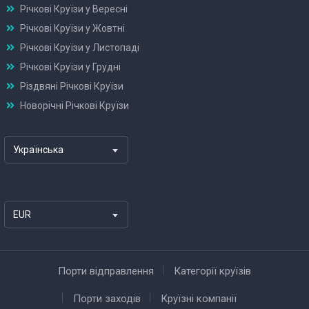
Річкові Круїзи у Вересні
Річкові Круїзи у Жовтні
Річкові Круїзи у Листопаді
Річкові Круїзи у Грудні
Різдвяні Річкові Круїзи
Новорічні Річкові Круїзи
Українська
EUR
Порти відправлення
Категорії круїзів
Порти заходів
Круїзні компанії