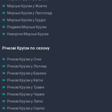
Морські Круїзи у Жовтні
Морські Круїзи у Листопаді
Морські Круїзи у Грудні
Різдвяні Морські Круїзи
Новорічні Морські Круїзи
Річкові Круїзи по сезону
Річкові Круїзи у Січні
Річкові Круїзи у Лютому
Річкові Круїзи у Березні
Річкові Круїзи у Квітні
Річкові Круїзи у Травні
Річкові Круїзи у Червні
Річкові Круїзи у Липні
Річкові Круїзи у Серпні