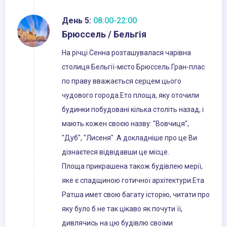
День 5:
08:00-22:00
Брюссель / Бельгія
На річці Сенна розташувалася чарівна
столиця Бельгії-місто Брюссель.Гран-плас
по праву вважається серцем цього
чудового города.Ето площа, яку оточили
будинки побудовані кілька століть назад, і
мають кожен своєю назву: "Вовчиця",
"Дуб", "Лисеня" .А докладніше про це Ви
дізнаєтеся відвідавши це місце.
Площа прикрашена також будівлею мерії,
яке є спадщиною готичної архітектури.Ета
Ратша имет свою багату історію, читати про
яку було б не так цікаво як почути її,
дивлячись на цю будівлю своїми