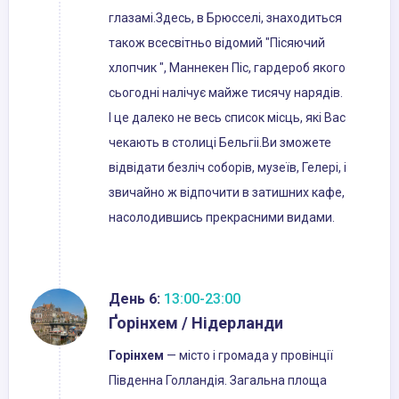
глазамі.Здесь, в Брюсселі, знаходиться
також всесвітньо відомий "Пісяючий
хлопчик ", Маннекен Піс, гардероб якого
сьогодні налічує майже тисячу нарядів.
І це далеко не весь список місць, які Вас
чекають в столиці Бельгіі.Ви зможете
відвідати безліч соборів, музеїв, Гелері, і
звичайно ж відпочити в затишних кафе,
насолодившись прекрасними видами.
День 6:
13:00-23:00
Ґорінхем / Нідерланди
Горінхем
— місто і громада у провінції
Південна Голландія. Загальна площа