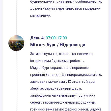
будиночками і приватними особняками, які,
до речі кажучи, перетинаються з модними
магазинами.
День 4:
07:00-17:00
Мідделбург / Нідерланди
Затишні вулички, оточені каналами та
історичними будівлями, роблять
Мідделбург справжньою перлиною
провінції Зеландія. Це нідерландське місто,
засноване монахами у IX столітті, й досі
зберігає середньовічний шарм,
запрошуючи на неквапливу прогулянку
серед старовинних купецьких будинків,
готичних веж і атмосферних ринків. Відома