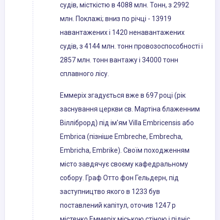
судів, місткістю в 4088 млн. Тонн, з 2992
млн. Поклажі; вниз по річці - 13919
навантажених і 1420 ненавантажених
судів, з 4144 млн. тонн провозоспособності і
2857 млн. тонн вантажу і 34000 тонн
сплавного лісу.
Еммеріх згадується вже в 697 році (рік
заснування церкви св. Мартіна блаженним
Вілліброрд) під ім'ям Villa Embricensis або
Embrica (пізніше Embreche, Embrecha,
Embricha, Embrike). Своїм походженням
місто завдячує своєму кафедральному
собору. Граф Отто фон Гельдерн, під
заступництво якого в 1233 був
поставлений капітул, оточив 1247 р
містечко Еммеріх міською стіною і підніс