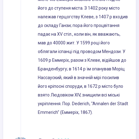
його до ступеня міста. З 1402 року місто
належав герцогству Клеве, з 1407 р входив
до складу Ганзи; пора його процвітання
падає на XV стіл., коли він, як вважають,
мав до 40000 жит. У 1599 році його
облягали іспанці під проводом Мендози. У
1609 р Еммеріх, разом з Клеве, відійшов до
Бранденбургу; в 1614 р їм опанував Моріц
Нассауский, який в значній мірі посилив
його кріпосні споруди, в 1672 р місто було
взято Людовіком XIV, знищили всі міські
укріплення. Пор. Dederich, "Annalen der Stadt
Emmerich" (Еммеріх, 1867).