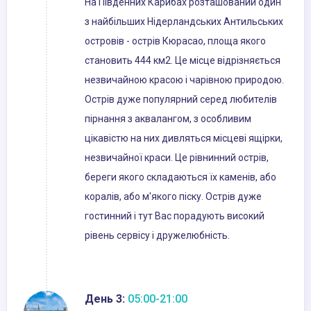
На Південних Карибах розташований один
з найбільших Нідерландських Антильських
островів - острів Кюрасао, площа якого
становить 444 км2. Це місце відрізняється
незвичайною красою і чарівною природою.
Острів дуже популярний серед любителів
пірнання з аквалангом, з особливим
цікавістю на них дивляться місцеві ящірки,
незвичайної краси. Це рівнинний острів,
береги якого складаються їх каменів, або
коралів, або м'якого піску. Острів дуже
гостинний і тут Вас порадують високий
рівень сервісу і дружелюбність.
День 3:
05:00-21:00