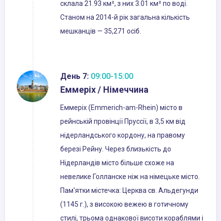
склала 21.93 км², з них 3.01 км² по воді.
Станом на 2014-й рік загальна кількість
мешканців — 35,271 осіб.
День 7:
09:00-15:00
Еммеріх / Німеччина
Еммеріх (Emmerich-am-Rhein) місто в
рейнській провінції Пруссії, в 3,5 км від
нідерландського кордону, на правому
березі Рейну. Через близькість до
Нідерландів місто більше схоже на
невелике Голланске ніж на німецьке місто.
Пам'ятки містечка: Церква св. Альдегунди
(1145 г.), з високою вежею в готичному
стилі, трьома однакової висоти кораблями і