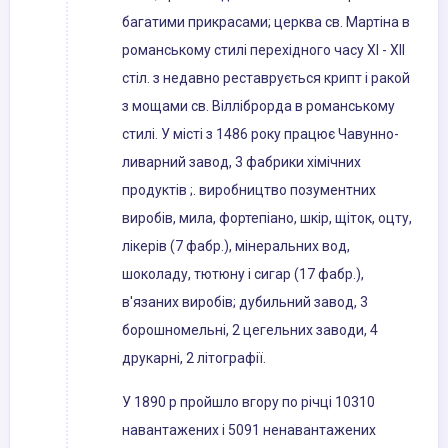
багатими прикрасами; церква св. Мартіна в
романському стилі перехідного часу XI - XII
стіл. з недавно реставрується крипт і ракой
з мощами св. Вілліброрда в романському
стилі. У місті з 1486 року працює Чавунно-
ливарний завод, 3 фабрики хімічних
продуктів ;. виробництво позументних
виробів, мила, фортепіано, шкір, щіток, оцту,
лікерів (7 фабр.), мінеральних вод,
шоколаду, тютюну і сигар (17 фабр.),
в'язаних виробів; дубильний завод, 3
борошномельні, 2 цегельних заводи, 4
друкарні, 2 літографії.
У 1890 р пройшло вгору по річці 10310
навантажених і 5091 ненавантажених