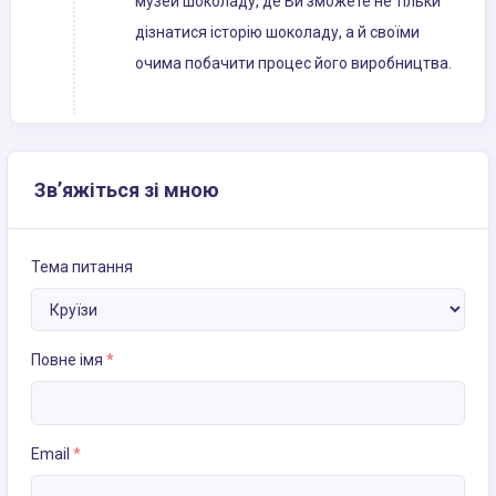
музей шоколаду, де Ви зможете не тільки
дізнатися історію шоколаду, а й своїми
очима побачити процес його виробництва.
Зв’яжіться зі мною
Тема питання
Повне імя
*
Email
*