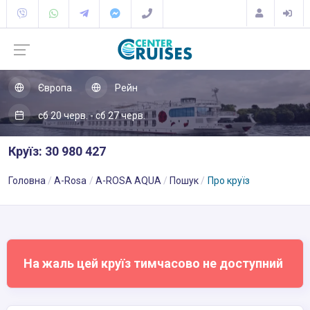
Європа
Рейн
сб 20 черв. - сб 27 черв.
Круїз: 30 980 427
Головна
A-Rosa
A-ROSA AQUA
Пошук
Про круїз
На жаль цей круїз тимчасово не доступний